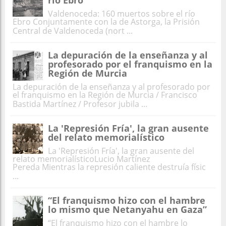
Valdenoceda: 160 muertos sobre el río
Ebro Conjuntamente con la de Astorga, la Prisión
Central de Valdenoceda (nort ...
La depuración de la enseñanza y al
profesorado por el franquismo en la
Región de Murcia
La depuración de la enseñanza y al profesorado por
el franquismo en la Región de Murcia / Francisco
Bastida Martínez / Profesor jubila ...
La 'Represión Fría', la gran ausente
del relato memorialístico
La 'Represión Fría', la gran ausente del
relato memorialísticoLucio Martínez
Pereda Mientras la represión caliente destruía físic
...
“El franquismo hizo con el hambre
lo mismo que Netanyahu en Gaza”
“El franquismo hizo con el hambre lo