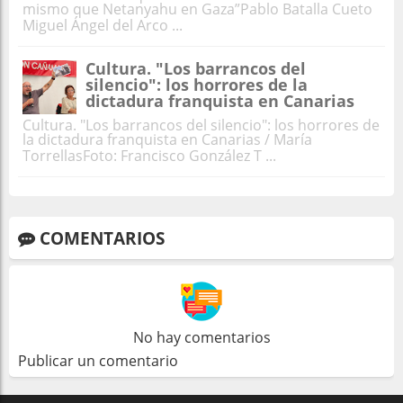
mismo que Netanyahu en Gaza”Pablo Batalla Cueto
Miguel Ángel del Arco ...
Cultura. "Los barrancos del
silencio": los horrores de la
dictadura franquista en Canarias
Cultura. "Los barrancos del silencio": los horrores de
la dictadura franquista en Canarias / María
TorrellasFoto: Francisco González T ...
COMENTARIOS
No hay comentarios
Publicar un comentario