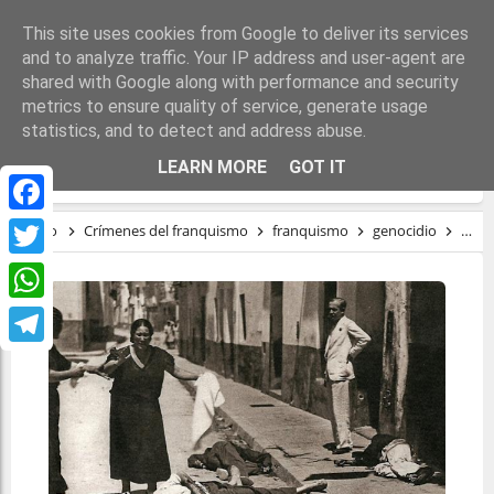
This site uses cookies from Google to deliver its services
and to analyze traffic. Your IP address and user-agent are
shared with Google along with performance and security
metrics to ensure quality of service, generate usage
statistics, and to detect and address abuse.
LA GUERRA CIVIL EN SEVILLA
LEARN MORE
GOT IT
Facebook
Inicio
Crímenes del franquismo
franquismo
genocidio
repr
Twitter
WhatsApp
Telegram