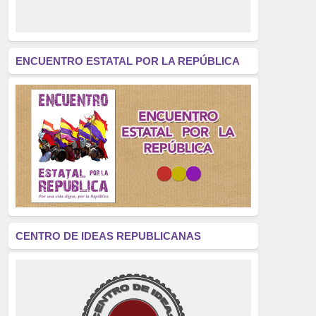
derecho a decidir
(376)
revolución
(312)
América Latina
(305)
ENCUENTRO ESTATAL POR LA REPÚBLICA
Exhumación
(304)
Golpe de Estado
(304)
Brigadas Internacionales
(303)
pensamiento
(294)
Revisionismo
(289)
La Transición
(275)
CENTRO DE IDEAS REPUBLICANAS
presos políticos
(273)
educación pública
(270)