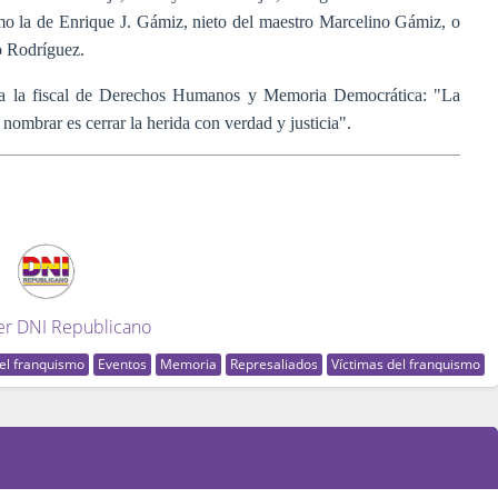
omo la de Enrique J. Gámiz, nieto del maestro Marcelino Gámiz, o
o Rodríguez.
 a la fiscal de Derechos Humanos y Memoria Democrática: "La
y nombrar es cerrar la herida con verdad y justicia".
er DNI Republicano
el franquismo
Eventos
Memoria
Represaliados
Víctimas del franquismo