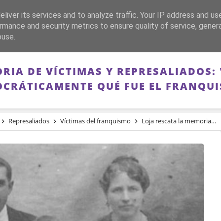
liver its services and to analyze traffic. Your IP address and us
CA
FRANQUISMO
GUERRA DE ESPAÑA
MEMORIA
rmance and security metrics to ensure quality of service, gene
buse.
RIA DE VÍCTIMAS Y REPRESALIADOS:
CRÁTICAMENTE QUÉ FUE EL FRANQU
Represaliados
Víctimas del franquismo
Loja rescata la memoria de víctimas y represaliados: "es hora de recordar democráticamente qué fue el franquismo"