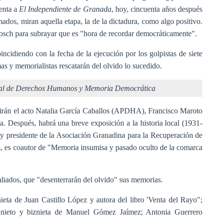
enta a
El Independiente de Granada
, hoy, cincuenta años después
mados, miran aquella etapa, la de la dictadura, como algo positivo.
osch para subrayar que es "hora de recordar democráticamente".
oincidiendo con la fecha de la ejecución por los golpistas de siete
mas y memorialistas rescatarán del olvido lo sucedido.
fiscal de Derechos Humanos y Memoria Democrática
rán el acto Natalia García Caballos (APDHA), Francisco Maroto
. Después, habrá una breve exposición a la historia local (1931-
y presidente de la Asociación Granadina para la Recuperación de
es, es coautor de "Memoria insumisa y pasado oculto de la comarca
aliados, que "desenterrarán del olvido" sus memorias.
 nieta de Juan Castillo López y autora del libro 'Venta del Rayo";
ieto y biznieta de Manuel Gómez Jaímez; Antonia Guerrero