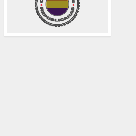
La Izquierda
(260)
justicia
(258)
Holocausto
(239)
Maquis
(237)
capitalismo
(228)
crisis sanitaria
(228)
Catalunya Proces
(227)
Lucha de clases
(211)
comunismo
(208)
bebés robados
(199)
Imperialismo
(189)