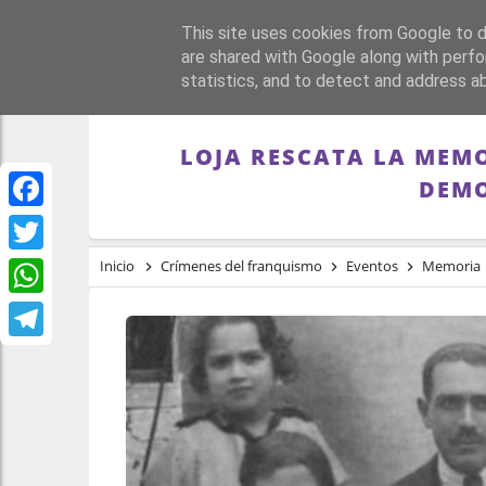
This site uses cookies from Google to de
PORTADA
REPÚBLI
are shared with Google along with perfo
statistics, and to detect and address a
LOJA RESCATA LA MEMO
DEMO
Facebook
Twitter
Inicio
Crímenes del franquismo
Eventos
Memoria
WhatsApp
Telegram