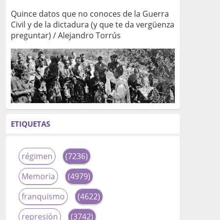
Quince datos que no conoces de la Guerra
Civil y de la dictadura (y que te da vergüenza
preguntar) / Alejandro Torrús
ETIQUETAS
régimen
(7236)
Memoria
(4979)
franquismo
(4622)
represión
(3742)