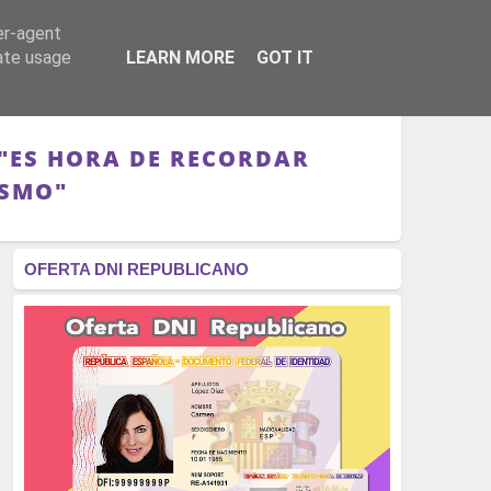
er-agent
RÉGIMEN - MONARQUÍA
CULTURA - LIBROS
rate usage
LEARN MORE
GOT IT
 "ES HORA DE RECORDAR
ISMO"
OFERTA DNI REPUBLICANO