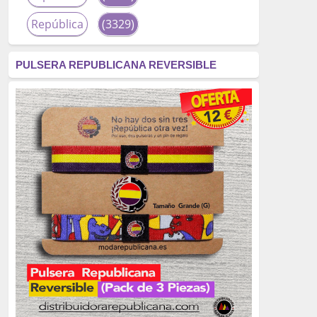
República
(3329)
corrupción
(3266)
PULSERA REPUBLICANA REVERSIBLE
fascismo
(2677)
tardofranquismo
(2320)
Actualidad
(2319)
monarquía
(2253)
borbones
(2176)
Cultura
(2163)
Guerra
(1674)
genocidio
(1234)
mujer
(1070)