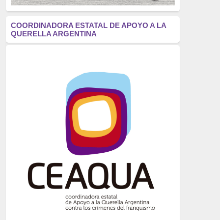
antifascismo
(1006)
COORDINADORA ESTATAL DE APOYO A LA
QUERELLA ARGENTINA
Eventos
(914)
Historia
(752)
Crímenes del franquismo
(721)
dictadura
(699)
Feminismo
(607)
neofranquismo
(567)
Justicia Universal
(527)
Derechos Humanos
(522)
Nacionalcatolicismo
(514)
Exilio
(506)