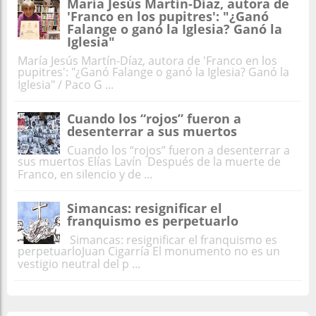
María Jesús Martín-Díaz, autora de
'Franco en los pupitres': "¿Ganó
Falange o ganó la Iglesia? Ganó la
Iglesia"
María Jesús Martín-Díaz, autora de 'Franco en los
pupitres': "¿Ganó Falange o ganó la Iglesia? Ganó la
Iglesia" / Paco G ...
Cuando los “rojos” fueron a
desenterrar a sus muertos
Cuando los “rojos” fueron a desenterrar a
sus muertos Elías Lavín Después de la muerte de
Franco, en silencio y de ...
Simancas: resignificar el
franquismo es perpetuarlo
Simancas: resignificar el franquismo es
perpetuarloJuan Cigarría El monumento no es un
vestigio neutral del p ...