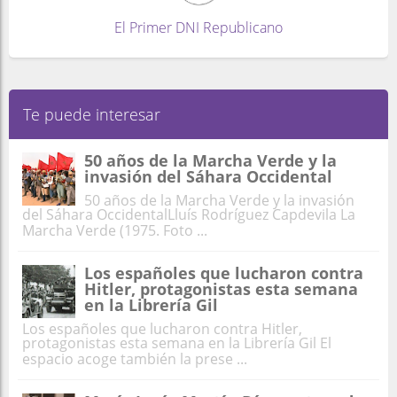
El Primer DNI Republicano
Te puede interesar
50 años de la Marcha Verde y la
invasión del Sáhara Occidental
50 años de la Marcha Verde y la invasión
del Sáhara OccidentalLluís Rodríguez Capdevila La
Marcha Verde (1975. Foto ...
Los españoles que lucharon contra
Hitler, protagonistas esta semana
en la Librería Gil
Los españoles que lucharon contra Hitler,
protagonistas esta semana en la Librería Gil El
espacio acoge también la prese ...