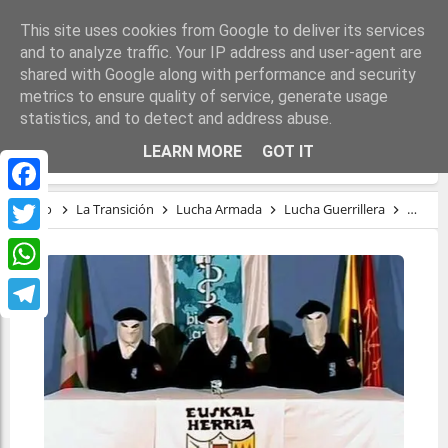
This site uses cookies from Google to deliver its services
and to analyze traffic. Your IP address and user-agent are
shared with Google along with performance and security
metrics to ensure quality of service, generate usage
statistics, and to detect and address abuse.
EL FANTASMA DE ETA
LEARN MORE
GOT IT
Facebook
Inicio
La Transición
Lucha Armada
Lucha Guerrillera
Memor
Twitter
WhatsApp
Telegram