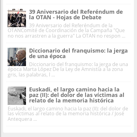
39 Aniversario del Referéndum de
la OTAN - Hojas de Debate
39 Aniversario del Referéndum de la
OTANComité de Coordinación de la Campaña "Que
no nos arrastren a la guerra" La OTAN no respon ...
Diccionario del franquismo: la jerga
de una época
Diccionario del franquismo: la jerga de una
época Marta López De la Ley de Amnistía a la zona
gris, las palabras, l ...
Euskadi, el largo camino hacia la
paz (II): del dolor de las víctimas al
relato de la memoria histórica
Euskadi, el largo camino hacia la paz (II): del dolor de
las víctimas al relato de la memoria histórica / José
Antequera ...