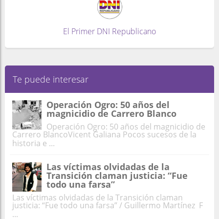
El Primer DNI Republicano
Te puede interesar
Operación Ogro: 50 años del
magnicidio de Carrero Blanco
Operación Ogro: 50 años del magnicidio de
Carrero BlancoVicent Galiana Pocos sucesos de la
historia e ...
Las víctimas olvidadas de la
Transición claman justicia: “Fue
todo una farsa”
Las víctimas olvidadas de la Transición claman
justicia: “Fue todo una farsa” / Guillermo Martínez F
...