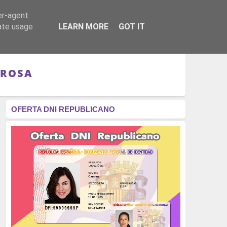
er-agent
RÉGIMEN - MONARQUÍA
CULTURA - LIBROS
rate usage
LEARN MORE
GOT IT
 ROSA
OFERTA DNI REPUBLICANO