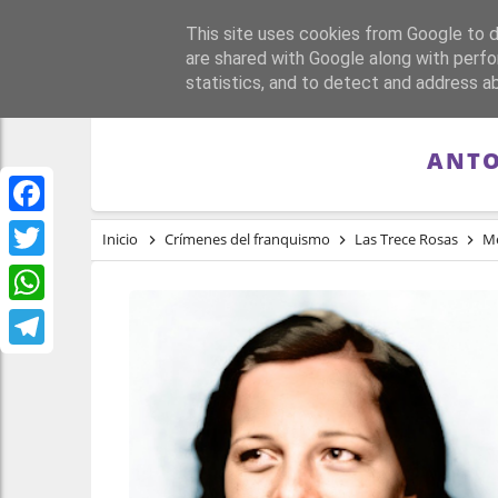
This site uses cookies from Google to de
PORTADA
REPÚBLI
are shared with Google along with perfo
statistics, and to detect and address a
ANTO
Facebook
Inicio
Crímenes del franquismo
Las Trece Rosas
M
Twitter
WhatsApp
Telegram