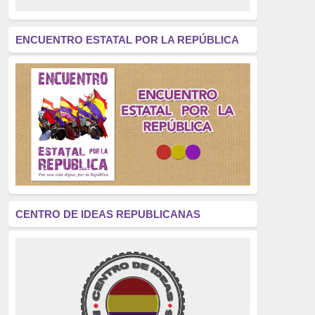
revolución
(312)
América Latina
(305)
ENCUENTRO ESTATAL POR LA REPÚBLICA
Exhumación
(304)
Golpe de Estado
(304)
Brigadas Internacionales
(303)
pensamiento
(294)
Revisionismo
(289)
La Transición
(275)
CENTRO DE IDEAS REPUBLICANAS
presos políticos
(273)
educación pública
(270)
La Izquierda
(260)