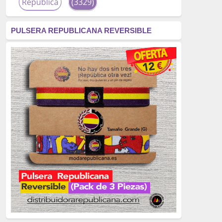
República
(3329)
corrupción
(3266)
PULSERA REPUBLICANA REVERSIBLE
fascismo
(2677)
tardofranquismo
(2320)
Actualidad
(2319)
monarquía
(2253)
borbones
(2176)
Cultura
(2163)
Guerra
(1674)
genocidio
(1234)
mujer
(1070)