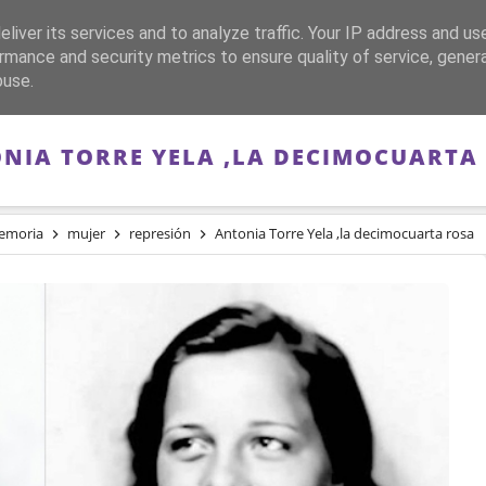
liver its services and to analyze traffic. Your IP address and us
CA
FRANQUISMO
GUERRA DE ESPAÑA
MEMORIA
rmance and security metrics to ensure quality of service, gene
buse.
NIA TORRE YELA ,LA DECIMOCUARTA
emoria
mujer
represión
Antonia Torre Yela ,la decimocuarta rosa