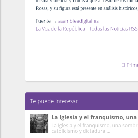
misma violencia y crudeza que al resto de los milit
Rosas, y su figura está presente en análisis histórico
Fuente →
asambleadigital.es
La Voz de la República - Todas las Noticias RSS
El Prim
Te puede interesar
La Iglesia y el franquismo, un
La Iglesia y el franquismo, una somb
catolicismo y dictadura ...