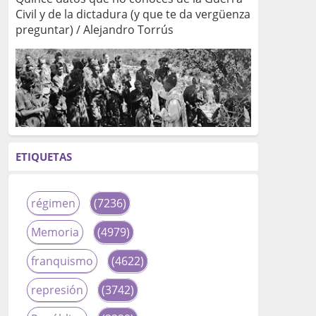
Civil y de la dictadura (y que te da vergüenza
preguntar) / Alejandro Torrús
ETIQUETAS
régimen
(7236)
Memoria
(4979)
franquismo
(4622)
represión
(3742)