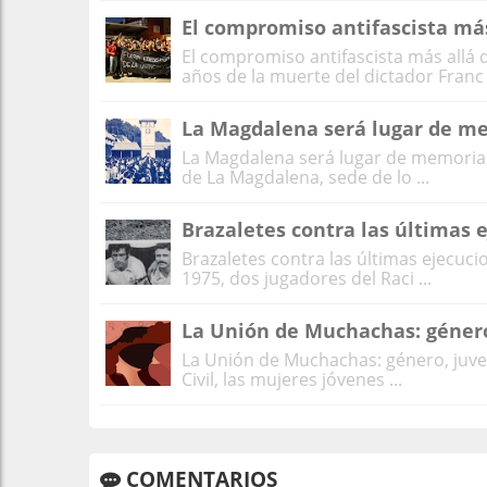
El compromiso antifascista más
El compromiso antifascista más allá
años de la muerte del dictador Franc .
La Magdalena será lugar de m
La Magdalena será lugar de memoriaOs
de La Magdalena, sede de lo ...
Brazaletes contra las últimas 
Brazaletes contra las últimas ejecuc
1975, dos jugadores del Raci ...
La Unión de Muchachas: género
La Unión de Muchachas: género, juve
Civil, las mujeres jóvenes ...
COMENTARIOS