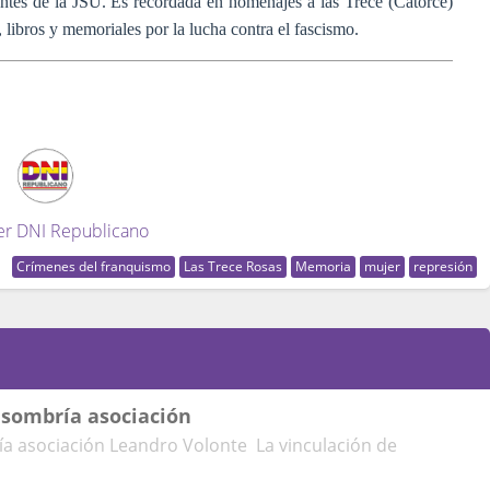
antes de la JSU. Es recordada en homenajes a las Trece (Catorce)
s, libros y memoriales por la lucha contra el fascismo.
er DNI Republicano
Crímenes del franquismo
Las Trece Rosas
Memoria
mujer
represión
a sombría asociación
ría asociación Leandro Volonte La vinculación de