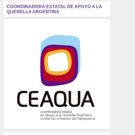
antifascismo
(1006)
COORDINADORA ESTATAL DE APOYO A LA
QUERELLA ARGENTINA
Eventos
(914)
Historia
(752)
Crímenes del franquismo
(721)
dictadura
(699)
Feminismo
(607)
neofranquismo
(567)
Justicia Universal
(527)
Derechos Humanos
(522)
Nacionalcatolicismo
(514)
Exilio
(506)