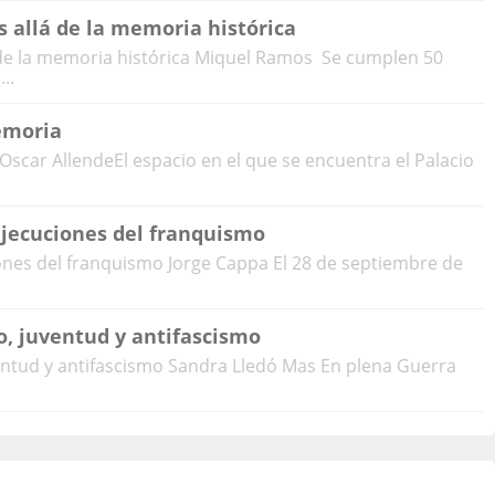
 allá de la memoria histórica
 de la memoria histórica Miquel Ramos Se cumplen 50
..
emoria
car AllendeEl espacio en el que se encuentra el Palacio
ejecuciones del franquismo
iones del franquismo Jorge Cappa El 28 de septiembre de
, juventud y antifascismo
ntud y antifascismo Sandra Lledó Mas En plena Guerra