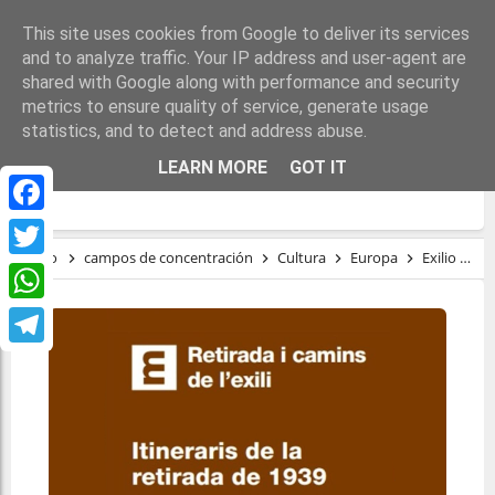
This site uses cookies from Google to deliver its services
and to analyze traffic. Your IP address and user-agent are
shared with Google along with performance and security
metrics to ensure quality of service, generate usage
statistics, and to detect and address abuse.
RETIRADA Y CAMINOS DEL EXILIO DEL
LEARN MORE
GOT IT
ALT EMPORDÀ
Facebook
Inicio
campos de concentración
Cultura
Europa
Exilio
É
Twitter
WhatsApp
Telegram