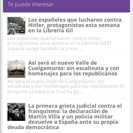
Te puede interesar
Los españoles que lucharon contra
Hitler, protagonistas esta semana
en la Librería Gil
Los españoles que lucharon contra Hitler,
protagonistas esta semana en la Librería Gil El
espacio acoge también la prese ...
Así será el nuevo Valle de
Cuelgamuros: sin escalinata y con
homenajes para los republicanos
Así será el nuevo Valle de Cuelgamuros: sin
escalinata y con homenajes para los republicanos El
proyecto La base y la Cruz ha ga ...
La primera grieta judicial contra el
franquismo: la declaración de
Martín Villa y un policía militar
devuelve a España ante su propia
deuda democrática