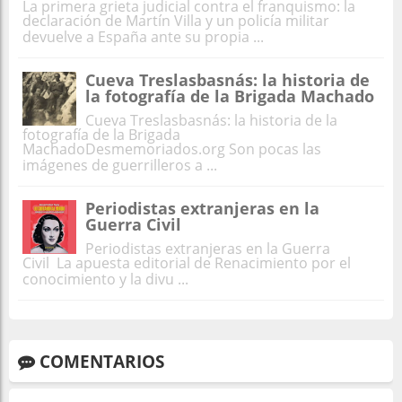
La primera grieta judicial contra el franquismo: la
declaración de Martín Villa y un policía militar
devuelve a España ante su propia ...
Cueva Treslasbasnás: la historia de
la fotografía de la Brigada Machado
Cueva Treslasbasnás: la historia de la
fotografía de la Brigada
MachadoDesmemoriados.org Son pocas las
imágenes de guerrilleros a ...
Periodistas extranjeras en la
Guerra Civil
Periodistas extranjeras en la Guerra
Civil La apuesta editorial de Renacimiento por el
conocimiento y la divu ...
COMENTARIOS