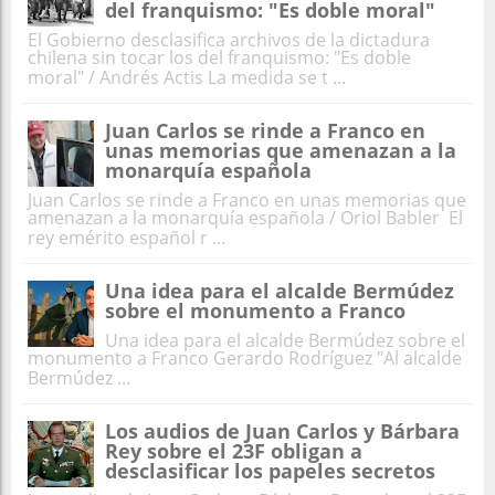
del franquismo: "Es doble moral"
El Gobierno desclasifica archivos de la dictadura
chilena sin tocar los del franquismo: "Es doble
moral" / Andrés Actis La medida se t ...
Juan Carlos se rinde a Franco en
unas memorias que amenazan a la
monarquía española
Juan Carlos se rinde a Franco en unas memorias que
amenazan a la monarquía española / Oriol Babler El
rey emérito español r ...
Una idea para el alcalde Bermúdez
sobre el monumento a Franco
Una idea para el alcalde Bermúdez sobre el
monumento a Franco Gerardo Rodríguez "Al alcalde
Bermúdez ...
Los audios de Juan Carlos y Bárbara
Rey sobre el 23F obligan a
desclasificar los papeles secretos