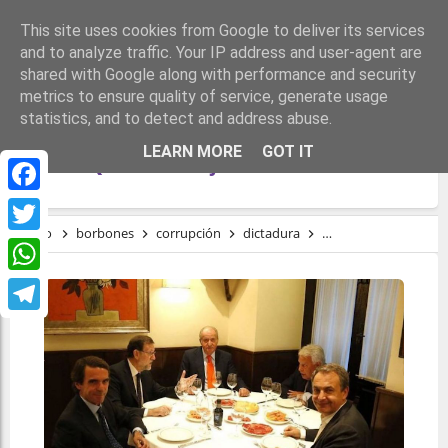
This site uses cookies from Google to deliver its services
and to analyze traffic. Your IP address and user-agent are
shared with Google along with performance and security
metrics to ensure quality of service, generate usage
statistics, and to detect and address abuse.
PSOE Y PP NO DESCLASIFICARÁN EL 23F
LEARN MORE
GOT IT
HASTA QUE MUERA JUAN CARLOS I
Facebook
Inicio
borbones
corrupción
dictadura
Golpe de Estado
L
Twitter
WhatsApp
Telegram