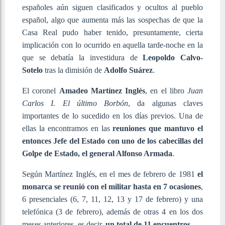
españoles aún siguen clasificados y ocultos al pueblo
español, algo que aumenta más las sospechas de que la
Casa Real pudo haber tenido, presuntamente, cierta
implicación con lo ocurrido en aquella tarde-noche en la
que se debatía la investidura de
Leopoldo Calvo-
Sotelo
tras la dimisión de
Adolfo Suárez
.
El coronel
Amadeo Martínez Inglés
, en el libro
Juan
Carlos I. El último Borbón
, da algunas claves
importantes de lo sucedido en los días previos. Una de
ellas la encontramos en las
reuniones que mantuvo el
entonces Jefe del Estado con uno de los cabecillas del
Golpe de Estado, el general Alfonso Armada
.
Según Martínez Inglés, en el mes de febrero de 1981
el
monarca se reunió con el militar hasta en 7 ocasiones
,
6 presenciales (6, 7, 11, 12, 13 y 17 de febrero) y una
telefónica (3 de febrero), además de otras 4 en los dos
meses anteriores, es decir,
un total de 11 encuentros
.