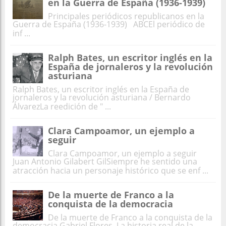
en la Guerra de España (1936-1939)
Principales periódicos republicanos en la
Guerra de España (1936-1939) ABCEl periódico de
inf ...
Ralph Bates, un escritor inglés en la
España de jornaleros y la revolución
asturiana
Ralph Bates, un escritor inglés en la España de
jornaleros y la revolución asturiana / Bernardo
ÁlvarezLa reedición de " ...
Clara Campoamor, un ejemplo a
seguir
Clara Campoamor, un ejemplo a seguir
Juan Antonio Gilabert GilSiempre he sentido una
atracción hacia un personaje histórico que se enf ...
De la muerte de Franco a la
conquista de la democracia
De la muerte de Franco a la conquista de la
democracia Gabriel Flores La historia real de la