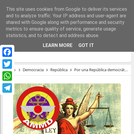
This site uses cookies from Google to deliver its services
and to analyze traffic. Your IP address and user-agent are
shared with Google along with performance and security
metrics to ensure quality of service, generate usage
statistics, and to detect and address abuse.
POR UNA REPÚBLICA DEMOCRÁTICA DE
LEARN MORE
GOT IT
PUEBLOS LIBRES
Facebook
Inicio
Democracia
República
Por una República democrática de pueblos libres
Twitter
WhatsApp
Telegram