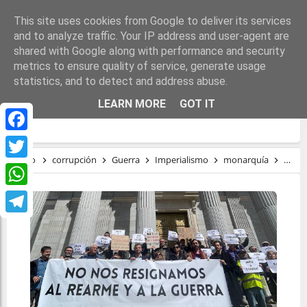
This site uses cookies from Google to deliver its services
and to analyze traffic. Your IP address and user-agent are
shared with Google along with performance and security
metrics to ensure quality of service, generate usage
statistics, and to detect and address abuse.
NINGÚN ACUERDO O PORCENTAJE PARA
LEARN MORE
GOT IT
EL REARME Y LA GUERRA
Facebook
Inicio
corrupción
Guerra
Imperialismo
monarquía
régi
Twitter
WhatsApp
Telegram