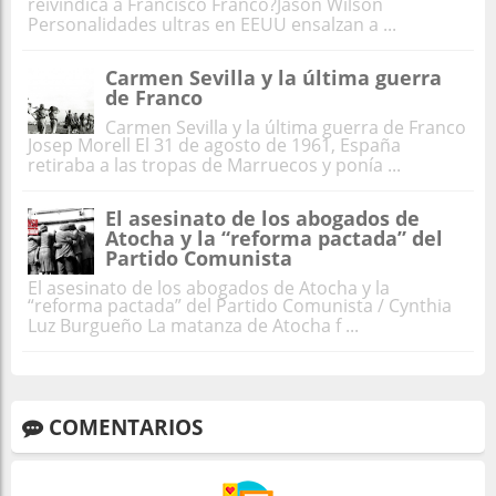
reivindica a Francisco Franco?Jason Wilson
Personalidades ultras en EEUU ensalzan a ...
Carmen Sevilla y la última guerra
de Franco
Carmen Sevilla y la última guerra de Franco
Josep Morell El 31 de agosto de 1961, España
retiraba a las tropas de Marruecos y ponía ...
El asesinato de los abogados de
Atocha y la “reforma pactada” del
Partido Comunista
El asesinato de los abogados de Atocha y la
“reforma pactada” del Partido Comunista / Cynthia
Luz Burgueño La matanza de Atocha f ...
COMENTARIOS