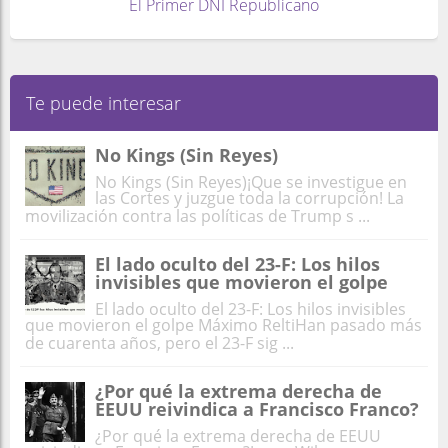
El Primer DNI Republicano
Te puede interesar
No Kings (Sin Reyes)
No Kings (Sin Reyes)¡Que se investigue en
las Cortes y juzgue toda la corrupción! La
movilización contra las políticas de Trump s ...
El lado oculto del 23-F: Los hilos
invisibles que movieron el golpe
El lado oculto del 23-F: Los hilos invisibles
que movieron el golpe Máximo ReltiHan pasado más
de cuarenta años, pero el 23-F sig ...
¿Por qué la extrema derecha de
EEUU reivindica a Francisco Franco?
¿Por qué la extrema derecha de EEUU