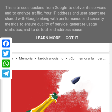
This site uses cookies from Google to deliver its services
and to analyze traffic. Your IP address and user-agent are
shared with Google along with performance and security
metrics to ensure quality of service, generate usage
statistics, and to detect and address abuse.
¿CONMEMORAR LA MUERTE DE UN
LEARN MORE
GOT IT
DICTADOR?
Facebook
Inicio
Memoria
tardofranquismo
¿Conmemorar la muerte de un dictador?
Twitter
WhatsApp
Telegram