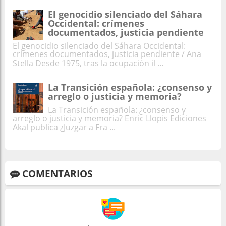
El genocidio silenciado del Sáhara
Occidental: crímenes
documentados, justicia pendiente
El genocidio silenciado del Sáhara Occidental:
crímenes documentados, justicia pendiente / Ana
Stella Desde 1975, tras la ocupación il ...
La Transición española: ¿consenso y
arreglo o justicia y memoria?
La Transición española: ¿consenso y
arreglo o justicia y memoria? Enric Llopis Ediciones
Akal publica ¿Juzgar a Fra ...
COMENTARIOS