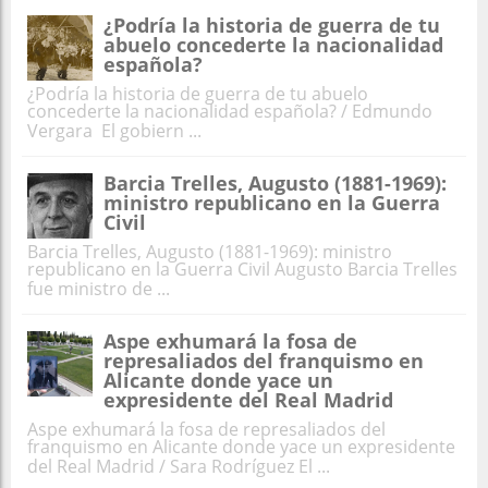
¿Podría la historia de guerra de tu
abuelo concederte la nacionalidad
española?
¿Podría la historia de guerra de tu abuelo
concederte la nacionalidad española? / Edmundo
Vergara El gobiern ...
Barcia Trelles, Augusto (1881-1969):
ministro republicano en la Guerra
Civil
Barcia Trelles, Augusto (1881-1969): ministro
republicano en la Guerra Civil Augusto Barcia Trelles
fue ministro de ...
Aspe exhumará la fosa de
represaliados del franquismo en
Alicante donde yace un
expresidente del Real Madrid
Aspe exhumará la fosa de represaliados del
franquismo en Alicante donde yace un expresidente
del Real Madrid / Sara Rodríguez El ...