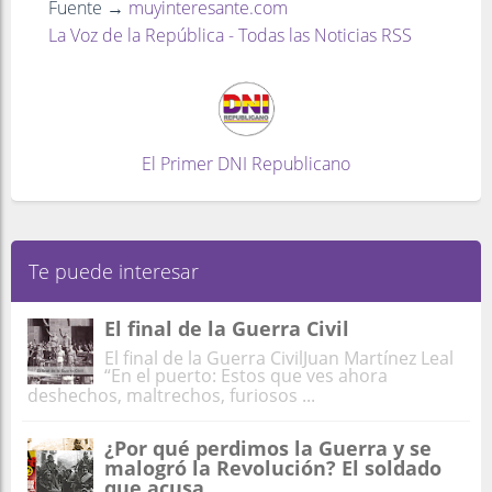
Fuente →
muyinteresante.com
La Voz de la República - Todas las Noticias RSS
El Primer DNI Republicano
Te puede interesar
El final de la Guerra Civil
El final de la Guerra CivilJuan Martínez Leal
“En el puerto: Estos que ves ahora
deshechos, maltrechos, furiosos ...
¿Por qué perdimos la Guerra y se
malogró la Revolución? El soldado
que acusa