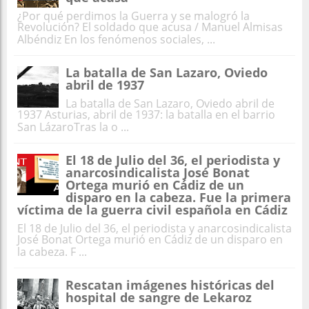
¿Por qué perdimos la Guerra y se malogró la
Revolución? El soldado que acusa / Manuel Almisas
Albéndiz En los fenómenos sociales, ...
La batalla de San Lazaro, Oviedo
abril de 1937
La batalla de San Lazaro, Oviedo abril de
1937 Asturias, abril de 1937: la batalla en el barrio
San LázaroTras la o ...
El 18 de Julio del 36, el periodista y
anarcosindicalista José Bonat
Ortega murió en Cádiz de un
disparo en la cabeza. Fue la primera
víctima de la guerra civil española en Cádiz
El 18 de Julio del 36, el periodista y anarcosindicalista
José Bonat Ortega murió en Cádiz de un disparo en
la cabeza. F ...
Rescatan imágenes históricas del
hospital de sangre de Lekaroz