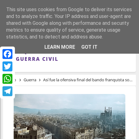
This site uses cookies from Google to deliver its services
and to analyze traffic. Your IP address and user-agent are
shared with Google along with performance and security
metrics to ensure quality of service, generate usage
statistics, and to detect and address abuse.
ASÍ FUE LA OFENSIVA FINAL DEL BANDO
LEARN MORE
GOT IT
FRANQUISTA SOBRE CATALUÑA DURANTE
LA GUERRA CIVIL
Facebook
Twitter
Inicio
Guerra
Así fue la ofensiva final del bando franquista sobre Cataluña durante la Guerra Civil
WhatsApp
Telegram