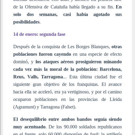
de la Ofensiva de Cataluña había llegado a su fin.
En
solo dos semanas, casi había agotado sus
posibilidades
.
14 de enero: segunda fase
Después de la conquista de Les Borges Blanques,
otras
poblaciones fueron cayendo
en una especie de efecto
dominó, y
los ataques aéreos prosiguieron minando
cada vez más la moral de la población: Barcelona,
Reus, Valls, Tarragona
... Esta última ciudad fue el
siguiente gran objetivo de los franquistas. El avance
hacia ella se aceleró, era ya vertiginoso, y por el camino
ocuparon poblaciones en las provincias de Lleida
(Agramunt) y Tarragona (Falset).
El desequilibrio entre ambos bandos seguía siendo
muy acentuado
. De los 90.000 soldados republicanos
en el frente, solo 60.000 disponían de fusil; la artillería