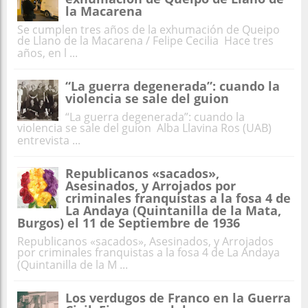
la Macarena
Se cumplen tres años de la exhumación de Queipo
de Llano de la Macarena / Felipe Cecilia Hace tres
años, en l ...
“La guerra degenerada”: cuando la
violencia se sale del guion
“La guerra degenerada”: cuando la
violencia se sale del guion Alba Llavina Ros (UAB)
entrevista ...
Republicanos «sacados»,
Asesinados, y Arrojados por
criminales franquistas a la fosa 4 de
La Andaya (Quintanilla de la Mata,
Burgos) el 11 de Septiembre de 1936
Republicanos «sacados», Asesinados, y Arrojados
por criminales franquistas a la fosa 4 de La Andaya
(Quintanilla de la M ...
Los verdugos de Franco en la Guerra