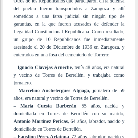
Otros de los Republicanos que participaron en la defensa
del pueblo fueron transportados a Zaragoza y allí
sometidos a una farsa judicial sin ningún tipo de
garantías, en la que fueron acusados de defender la
Legalidad Constitucional Republicana. Como resultado,
un grupo de 10 Republicanos fue inmediatamente
asesinado el 20 de Diciembre de 1936 en Zaragoza, y
enterrados en una fosa del cementerio de Torrero:
–
Ignacio Clavejas Arneche
, tenía 48 años, era natural
y vecino de Torres de Berrellén, y trabajaba como
jornalero.
–
Marcelino Anchelergues Atgiaga
, jornalero de 59
años, era natural y vecino de Torres de Berrellén.
–
María Cuesta Barberán
, 55 años, nacida y
domiciliada en Torres de Berrellén con su marido,
Antonio Martínez Pericas
, 64 años, labrador, nacido y
domiciliado en Torres de Berrellén.
–
Faustino Pérez Artajona
, 72 años, labrador, nacido y