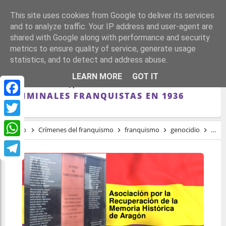
This site uses cookies from Google to deliver its services
and to analyze traffic. Your IP address and user-agent are
shared with Google along with performance and security
metrics to ensure quality of service, generate usage
statistics, and to detect and address abuse.
REPUBLICANOS DE TORRES DE BERRELLÉN
LEARN MORE
GOT IT
(ZARAGOZA), ASESINADOS POR
CRIMINALES FRANQUISTAS EN 1936
Facebook
Twitter
Inicio
Crímenes del franquismo
franquismo
genocidio
repr
WhatsApp
Telegram