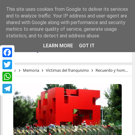
This site uses cookies from Google to deliver its services
and to analyze traffic. Your IP address and user-agent are
shared with Google along with performance and security
metrics to ensure quality of service, generate usage
statistics, and to detect and address abuse.
RECUERDO Y HOMENAJE A LAS VICTIMAS
LEARN MORE
GOT IT
DEL FRANQUISMO
Facebook
Inicio
Memoria
Víctimas del franquismo
Recuerdo y homenaje a las victimas del franquismo
Twitter
WhatsApp
Telegram