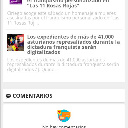
el franquismo personalizado en
“Las 11 Rosas Rojas”
Ciriego acoge este sábado un homenaje a mujeres
asesinadas por el franquismo personalizado en “Las
11 Rosas Roj ...
Los expedientes de más de 41.000
asturianos represaliados durante la
dictadura franquista serán
digitalizados
Los expedientes de más de 41.000 asturianos
represaliados durante la dictadura franquista serán
digitalizados / J. Quinc ...
COMENTARIOS
No hay comentarios