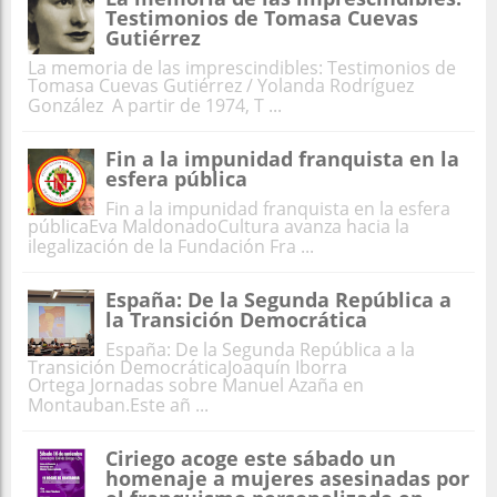
Testimonios de Tomasa Cuevas
Gutiérrez
La memoria de las imprescindibles: Testimonios de
Tomasa Cuevas Gutiérrez / Yolanda Rodríguez
González A partir de 1974, T ...
Fin a la impunidad franquista en la
esfera pública
Fin a la impunidad franquista en la esfera
públicaEva MaldonadoCultura avanza hacia la
ilegalización de la Fundación Fra ...
España: De la Segunda República a
la Transición Democrática
España: De la Segunda República a la
Transición DemocráticaJoaquín Iborra
Ortega Jornadas sobre Manuel Azaña en
Montauban.Este añ ...
Ciriego acoge este sábado un
homenaje a mujeres asesinadas por