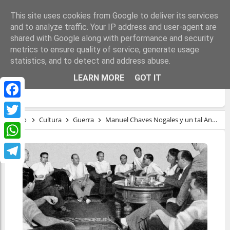
This site uses cookies from Google to deliver its services
and to analyze traffic. Your IP address and user-agent are
shared with Google along with performance and security
metrics to ensure quality of service, generate usage
statistics, and to detect and address abuse.
MANUEL CHAVES NOGALES Y UN TAL
LEARN MORE
GOT IT
ANDRÉS GARCÍA TRAPIELLO
Facebook
Inicio
Cultura
Guerra
Manuel Chaves Nogales y un tal Andrés García Trapiello
Twitter
WhatsApp
Telegram