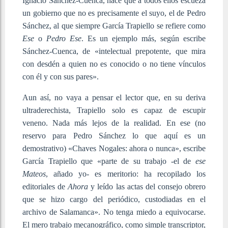
Ignacio Sánchez-Cuenca, hace que a todos ellos escueza
un gobierno que no es precisamente el suyo, el de Pedro
Sánchez, al que siempre García Trapiello se refiere como
Ese
o
Pedro Ese
. Es un ejemplo más, según escribe
Sánchez-Cuenca, de «intelectual prepotente, que mira
con desdén a quien no es conocido o no tiene vínculos
con él y con sus pares».
Aun así, no vaya a pensar el lector que, en su deriva
ultraderechista, Trapiello solo es capaz de escupir
veneno. Nada más lejos de la realidad. En ese (no
reservo para Pedro Sánchez lo que aquí es un
demostrativo) «Chaves Nogales: ahora o nunca», escribe
García Trapiello que «parte de su trabajo -el de
ese
Mateos
, añado yo- es meritorio: ha recopilado los
editoriales de
Ahora
y leído las actas del consejo obrero
que se hizo cargo del periódico, custodiadas en el
archivo de Salamanca». No tenga miedo a equivocarse.
El mero trabajo mecanográfico, como simple transcriptor,