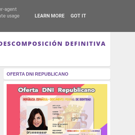
er-agent
RÉGIMEN - MONARQUÍA
CULTURA - LIBROS
rate usage
LEARN MORE
GOT IT
DESCOMPOSICIÓN DEFINITIVA
OFERTA DNI REPUBLICANO