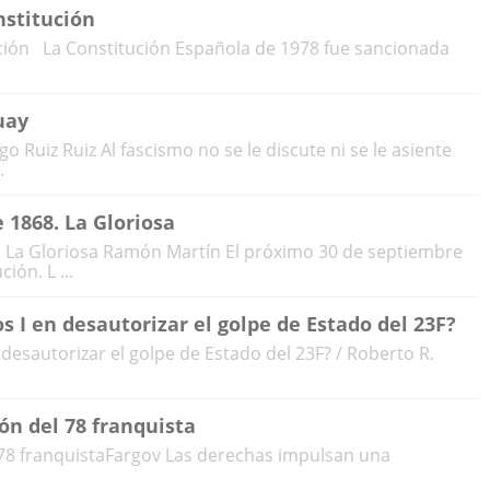
nstitución
ción La Constitución Española de 1978 fue sancionada
uay
 Ruiz Ruiz Al fascismo no se le discute ni se le asiente
.
 1868. La Gloriosa
. La Gloriosa Ramón Martín El próximo 30 de septiembre
ión. L ...
s I en desautorizar el golpe de Estado del 23F?
 desautorizar el golpe de Estado del 23F? / Roberto R.
ión del 78 franquista
el 78 franquistaFargov Las derechas impulsan una