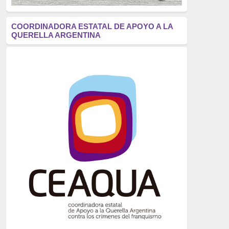
antifascismo
(1006)
COORDINADORA ESTATAL DE APOYO A LA
QUERELLA ARGENTINA
Eventos
(914)
Historia
(752)
Crímenes del franquismo
(721)
dictadura
(699)
Feminismo
(607)
neofranquismo
(567)
Justicia Universal
(527)
Derechos Humanos
(522)
Nacionalcatolicismo
(514)
Exilio
(506)