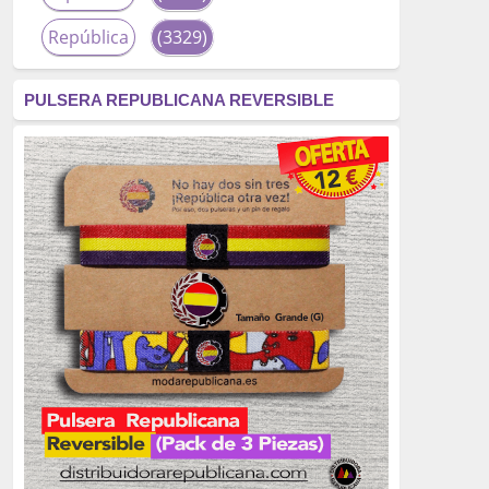
República
(3329)
corrupción
(3266)
PULSERA REPUBLICANA REVERSIBLE
fascismo
(2677)
tardofranquismo
(2320)
Actualidad
(2319)
monarquía
(2253)
borbones
(2176)
Cultura
(2163)
Guerra
(1674)
genocidio
(1234)
mujer
(1070)