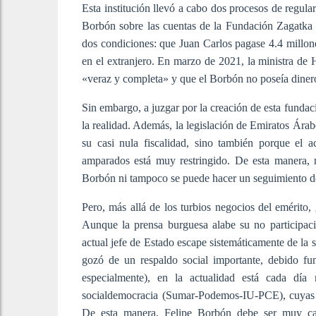
Esta institución llevó a cabo dos procesos de regula
Borbón sobre las cuentas de la Fundación Zagatka 
dos condiciones: que Juan Carlos pagase 4.4 millone
en el extranjero. En marzo de 2021, la ministra de 
«veraz y completa» y que el Borbón no poseía dinero 
Sin embargo, a juzgar por la creación de esta fundac
la realidad. Además, la legislación de Emiratos Árab
su casi nula fiscalidad, sino también porque el a
amparados está muy restringido. De esta manera, 
Borbón ni tampoco se puede hacer un seguimiento de
Pero, más allá de los turbios negocios del emérito
Aunque la prensa burguesa alabe su no participaci
actual jefe de Estado escape sistemáticamente de la 
gozó de un respaldo social importante, debido f
especialmente), en la actualidad está cada día 
socialdemocracia (Sumar-Podemos-IU-PCE), cuyas co
De esta manera, Felipe Borbón debe ser muy ca