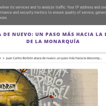
liver its services and to analyze traffic. Your IP address and us
CA
FRANQUISMO
GUERRA DE ESPAÑA
MEMORIA
rmance and security metrics to ensure quality of service, gene
buse.
 DE NUEVO: UN PASO MÁS HACIA LA 
DE LA MONARQUÍA
n
Juan Carlos Borbón ataca de nuevo: un paso más hacia la descomposición definitiva de la monarquía