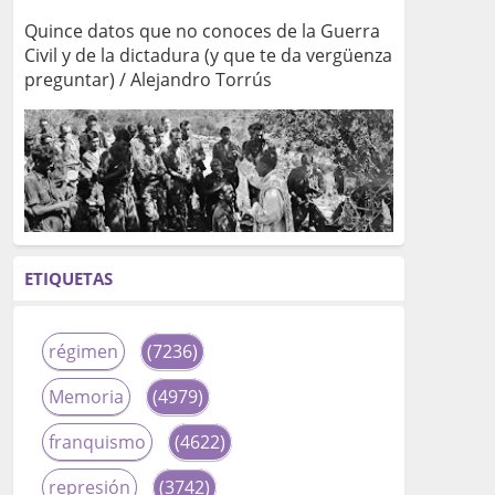
Quince datos que no conoces de la Guerra
Civil y de la dictadura (y que te da vergüenza
preguntar) / Alejandro Torrús
ETIQUETAS
régimen
(7236)
Memoria
(4979)
franquismo
(4622)
represión
(3742)