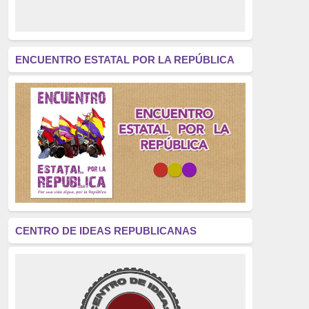
derecho a decidir
(376)
revolución
(312)
América Latina
(305)
ENCUENTRO ESTATAL POR LA REPÚBLICA
Exhumación
(304)
Golpe de Estado
(304)
Brigadas Internacionales
(303)
pensamiento
(294)
Revisionismo
(289)
La Transición
(275)
CENTRO DE IDEAS REPUBLICANAS
presos políticos
(273)
educación pública
(270)