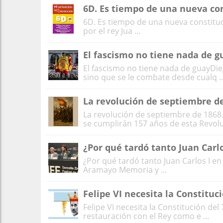
6D. Es tiempo de una nueva co
6D. Es tiempo de una nueva constitu
por el rey Jua ...
El fascismo no tiene nada de g
El fascismo no tiene nada de guayDiego
sino que se le combate desde cualq ..
La revolución de septiembre de
La revolución de septiembre de 1868
se cumplirán 157 años de esta Revoluc
¿Por qué tardó tanto Juan Carlo
¿Por qué tardó tanto Juan Carlos I en
Aramayo Memoria y ...
Felipe VI necesita la Constituc
Felipe VI necesita la Constitución d
restauración con el Rey como e ...