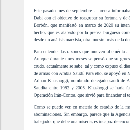
Este pasado mes de septiembre la prensa informa
Dabi con el objetivo de reagrupar su fortuna y dejá
Borbón, que manifestó en marzo de 2020 su intenci
hecho, que es alabado por la prensa burguesa como
desde un análisis marxista, otra muestra más de la d
Para entender las razones que mueven al emérito a 
Aunque durante unos meses se pensó que su grueso
crudo, actualmente se sabe, tal y como expuso el dia
de armas con Arabia Saudí. Para ello, se apoyó en 
Adnan Khashoggi, nombrado delegado saudí de Alk
Saudita entre 1982 y 2005. Khashoggi se haría fa
Operación Irán-Contra, que sirvió para financiar el 
Como se puede ver, en materia de estudio de la mo
abominaciones. Sin embargo, parece que la Agencia 
trabajador que debe una miseria, es incapaz de encont