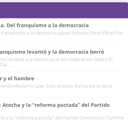
a. Del franquismo a la democracia
 franquismo a la democraciaJosé Antonio Pérez Pérez Por
franquismo levantó y la democracia borró
ismo levantó y la democracia borróAbraham Rivera El
as ...
r y el hambre
 hambreRoberto Laxe Este artículo forma parte de la
e Atocha y la “reforma pactada” del Partido
ha y la “reforma pactada” del Partido Comunista / Cynthia