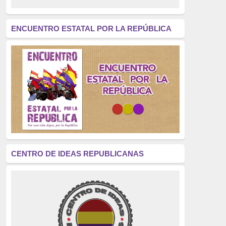
revolución
(312)
América Latina
(305)
ENCUENTRO ESTATAL POR LA REPÚBLICA
Exhumación
(304)
Golpe de Estado
(304)
Brigadas Internacionales
(303)
pensamiento
(294)
Revisionismo
(289)
La Transición
(275)
CENTRO DE IDEAS REPUBLICANAS
presos políticos
(273)
educación pública
(270)
La Izquierda
(260)