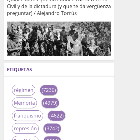
Civil y de la dictadura (y que te da vergüenza
preguntar) / Alejandro Torrús
ETIQUETAS
régimen
(7236)
Memoria
(4979)
franquismo
(4622)
represión
(3742)