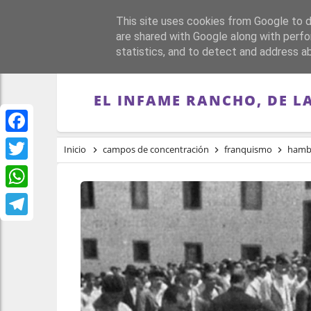
This site uses cookies from Google to de
PORTADA
REPÚBLI
are shared with Google along with perfo
statistics, and to detect and address a
EL INFAME RANCHO, DE L
Facebook
Inicio
campos de concentración
franquismo
hamb
Twitter
WhatsApp
Telegram