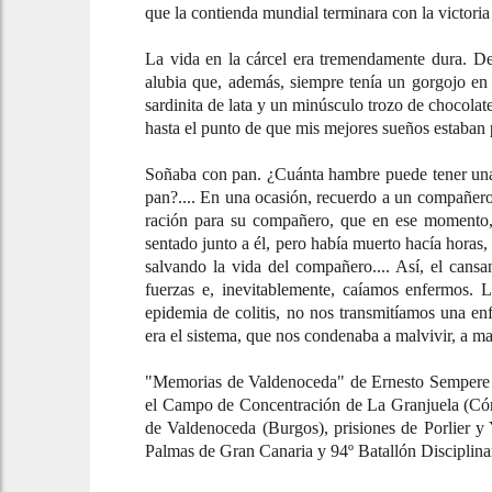
que la contienda mundial terminara con la victoria 
La vida en la cárcel era tremendamente dura. D
alubia que, además, siempre tenía un gorgojo en 
sardinita de lata y un minúsculo trozo de chocola
hasta el punto de que mis mejores sueños estaban
Soñaba con pan. ¿Cuánta hambre puede tener una
pan?.... En una ocasión, recuerdo a un compañero 
ración para su compañero, que en ese momento, 
sentado junto a él, pero había muerto hacía horas,
salvando la vida del compañero.... Así, el cans
fuerzas e, inevitablemente, caíamos enfermos. 
epidemia de colitis, no nos transmitíamos una en
era el sistema, que nos condenaba a malvivir, a ma
"Memorias de Valdenoceda" de Ernesto Sempere V
el Campo de Concentración de La Granjuela (Córd
de Valdenoceda (Burgos), prisiones de Porlier y 
Palmas de Gran Canaria y 94º Batallón Disciplina