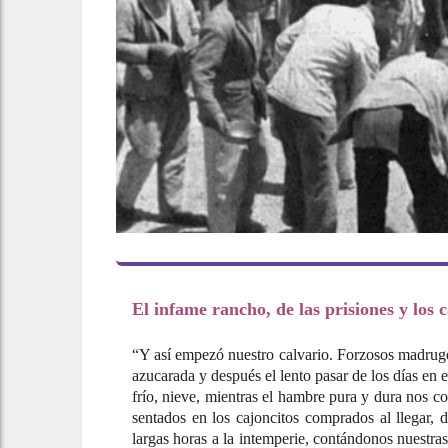
El infame rancho, de las prisiones y los
“Y así empezó nuestro calvario. Forzosos madrugo
azucarada y después el lento pasar de los días en 
frío, nieve, mientras el hambre pura y dura nos 
sentados en los cajoncitos comprados al llegar
largas horas a la intemperie, contándonos nuestra