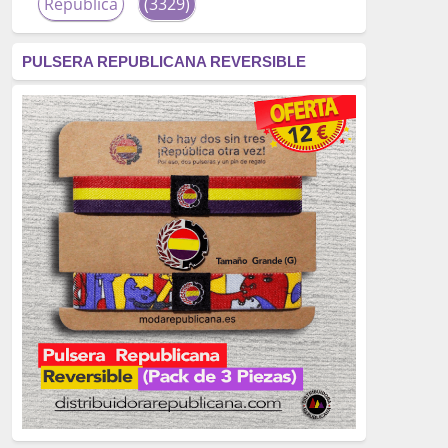
República
(3329)
corrupción
(3266)
PULSERA REPUBLICANA REVERSIBLE
fascismo
(2677)
tardofranquismo
(2320)
Actualidad
(2319)
monarquía
(2253)
borbones
(2176)
Cultura
(2163)
Guerra
(1674)
genocidio
(1234)
mujer
(1070)