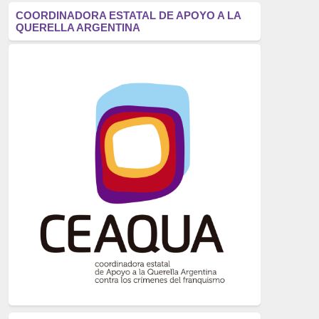
antifascismo
(1006)
COORDINADORA ESTATAL DE APOYO A LA
QUERELLA ARGENTINA
Eventos
(914)
Historia
(752)
Crímenes del franquismo
(721)
dictadura
(699)
Feminismo
(607)
neofranquismo
(567)
Justicia Universal
(527)
Derechos Humanos
(522)
Nacionalcatolicismo
(514)
Exilio
(506)