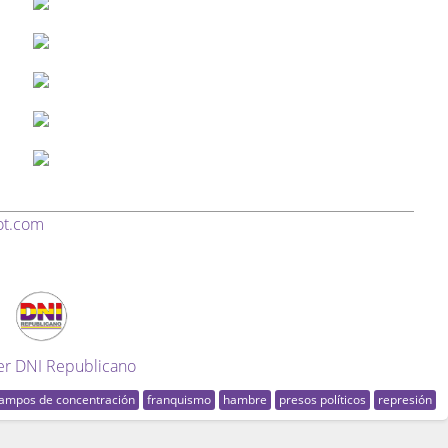
ot.com
er DNI Republicano
ampos de concentración
franquismo
hambre
presos políticos
represión