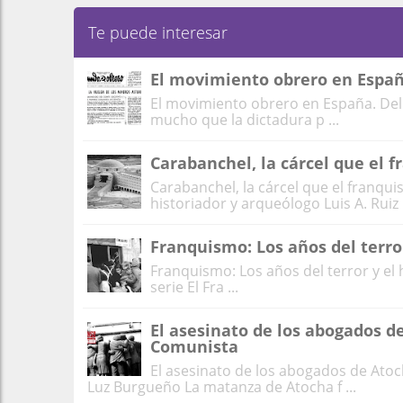
Te puede interesar
El movimiento obrero en Españ
El movimiento obrero en España. Del
mucho que la dictadura p ...
Carabanchel, la cárcel que el 
Carabanchel, la cárcel que el franqu
historiador y arqueólogo Luis A. Ruiz C
Franquismo: Los años del terro
Franquismo: Los años del terror y el
serie El Fra ...
El asesinato de los abogados d
Comunista
El asesinato de los abogados de Atoc
Luz Burgueño La matanza de Atocha f ...