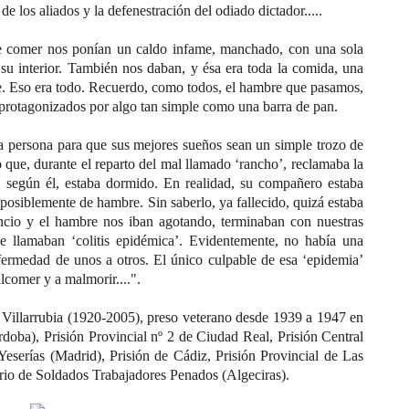
de los aliados y la defenestración del odiado dictador.....
e comer nos ponían un caldo infame, manchado, con una sola
su interior. También nos daban, y ésa era toda la comida, una
te. Eso era todo. Recuerdo, como todos, el hambre que pasamos,
 protagonizados por algo tan simple como una barra de pan.
 persona para que sus mejores sueños sean un simple trozo de
que, durante el reparto del mal llamado ‘rancho’, reclamaba la
según él, estaba dormido. En realidad, su compañero estaba
 posiblemente de hambre. Sin saberlo, ya fallecido, quizá estaba
ancio y el hambre nos iban agotando, terminaban con nuestras
Le llamaban ‘colitis epidémica’. Evidentemente, no había una
fermedad de unos a otros. El único culpable de esa ‘epidemia’
lcomer y a malmorir....".
illarrubia (1920-2005), preso veterano desde 1939 a 1947 en
oba), Prisión Provincial nº 2 de Ciudad Real, Prisión Central
Yeserías (Madrid), Prisión de Cádiz, Prisión Provincial de Las
rio de Soldados Trabajadores Penados (Algeciras).