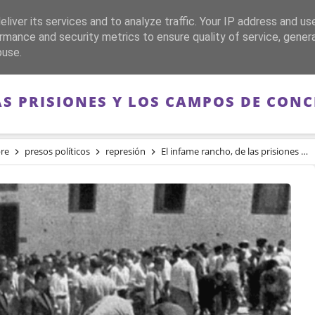
liver its services and to analyze traffic. Your IP address and us
CA
FRANQUISMO
GUERRA DE ESPAÑA
MEMORIA
rmance and security metrics to ensure quality of service, gene
buse.
AS PRISIONES Y LOS CAMPOS DE CO
re
presos políticos
represión
El infame rancho, de las prisiones y los campos de concentración franquistas