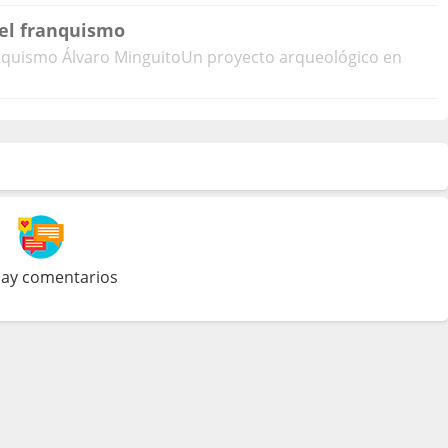
el franquismo
nquismo Álvaro MinguitoUn proyecto arqueológico en
.
ay comentarios