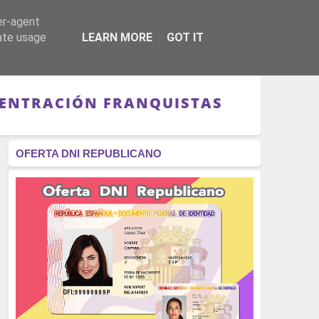
er-agent
RÉGIMEN - MONARQUÍA
CULTURA - LIBROS
rate usage
LEARN MORE
GOT IT
NCENTRACIÓN FRANQUISTAS
OFERTA DNI REPUBLICANO