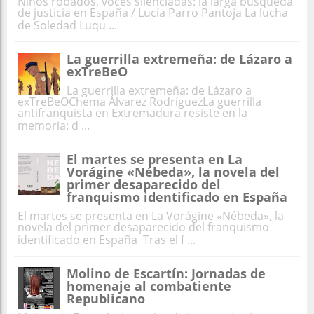
Niños robados, voces silenciadas: la larga búsqueda
de justicia en España / Lucía Parro Pantoja La lucha
de Soledad Luqu ...
La guerrilla extremeña: de Lázaro a
exTreBeO
La guerrilla extremeña: de Lázaro a
exTreBeOChema Álvarez RodríguezLa guerrilla
antifranquista en Extremadura resiste en la
memoria: d ...
El martes se presenta en La
Vorágine «Nébeda», la novela del
primer desaparecido del
franquismo identificado en España
El martes se presenta en La Vorágine «Nébeda», la
novela del primer desaparecido del franquismo
identificado en España Tras el f ...
Molino de Escartín: Jornadas de
homenaje al combatiente
Republicano