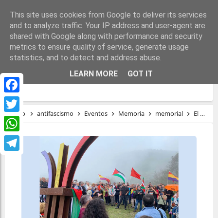
This site uses cookies from Google to deliver its services
and to analyze traffic. Your IP address and user-agent are
shared with Google along with performance and security
metrics to ensure quality of service, generate usage
statistics, and to detect and address abuse.
EL MAZUCU: SÍMBOLO DE LA LIBERTAD Y
LEARN MORE
GOT IT
DEL ANTIFASCISMO
Facebook
Inicio
antifascismo
Eventos
Memoria
memorial
El Mazucu: símbolo de la libertad y del antifascismo
Twitter
WhatsApp
Telegram