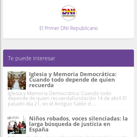
El Primer DNI Republicano
Te puede interesar
Iglesia y Memoria Democrática:
Cuando todo depende de quien
recuerda
Iglesia y Memoria Democrática: Cuando todo
depende de quien recuerdaFundación 14 de abril El
pasado día 21, en el Antiguo Salón d ...
Niños robados, voces silenciadas: la
larga búsqueda de justicia en
España