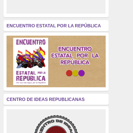
derecho a decidir
(376)
revolución
(312)
América Latina
(305)
ENCUENTRO ESTATAL POR LA REPÚBLICA
Exhumación
(304)
Golpe de Estado
(304)
Brigadas Internacionales
(303)
pensamiento
(294)
Revisionismo
(289)
La Transición
(275)
CENTRO DE IDEAS REPUBLICANAS
presos políticos
(273)
educación pública
(270)