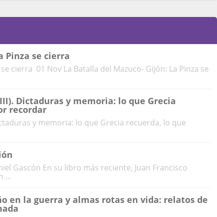
a Pinza se cierra
 se cierra 01 Nov La Batalla del Mazuco- Gijón: La Pinza se
III). Dictaduras y memoria: lo que Grecia
or recordar
Dictaduras y memoria: lo que Grecia recuerda, lo que
ión
aniel Gascón En su libro más reciente, Juan Francisco
 ...
en la guerra y almas rotas en vida: relatos de
anada