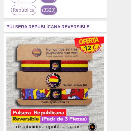
República
(3329)
corrupción
(3266)
PULSERA REPUBLICANA REVERSIBLE
fascismo
(2677)
tardofranquismo
(2320)
Actualidad
(2319)
monarquía
(2253)
borbones
(2176)
Cultura
(2163)
Guerra
(1674)
genocidio
(1234)
mujer
(1070)