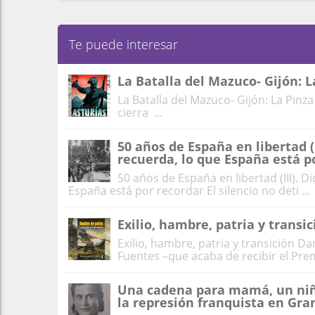
Te puede interesar
La Batalla del Mazuco- Gijón: L
La Batalla del Mazuco- Gijón: La Pinza
cierra ...
50 años de España en libertad (
recuerda, lo que España está p
50 años de España en libertad (III). 
España está por recordar El silencio no deti ...
Exilio, hambre, patria y transic
Exilio, hambre, patria y transición D
Fuentes –que acaba de recibir el Prem
Una cadena para mamá, un niño 
la represión franquista en Gr