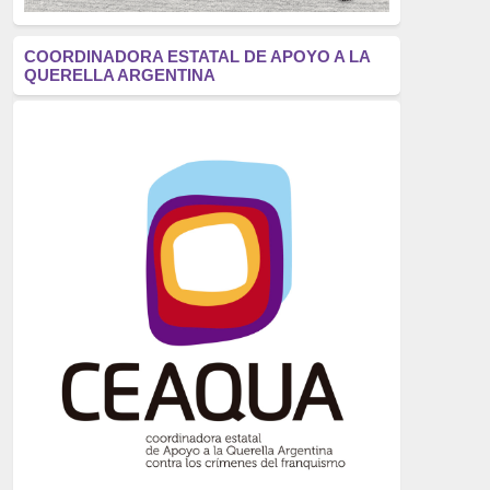
antifascismo
(1006)
COORDINADORA ESTATAL DE APOYO A LA
QUERELLA ARGENTINA
Eventos
(914)
Historia
(752)
Crímenes del franquismo
(721)
dictadura
(699)
Feminismo
(607)
neofranquismo
(567)
Justicia Universal
(527)
Derechos Humanos
(522)
Nacionalcatolicismo
(514)
Exilio
(506)