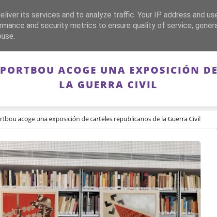
liver its services and to analyze traffic. Your IP address and us
CA
FRANQUISMO
GUERRA DE ESPAÑA
MEMORIA
rmance and security metrics to ensure quality of service, gene
buse.
 PORTBOU ACOGE UNA EXPOSICIÓN D
LA GUERRA CIVIL
rtbou acoge una exposición de carteles republicanos de la Guerra Civil