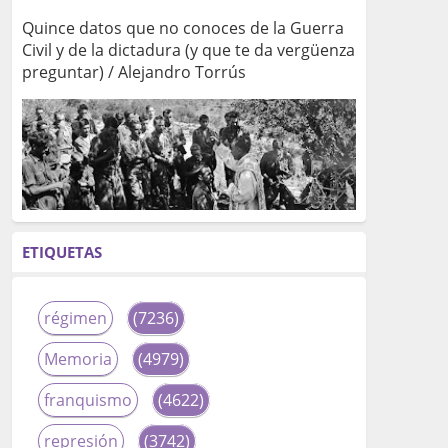
Quince datos que no conoces de la Guerra
Civil y de la dictadura (y que te da vergüenza
preguntar) / Alejandro Torrús
ETIQUETAS
régimen
(7236)
Memoria
(4979)
franquismo
(4622)
represión
(3742)