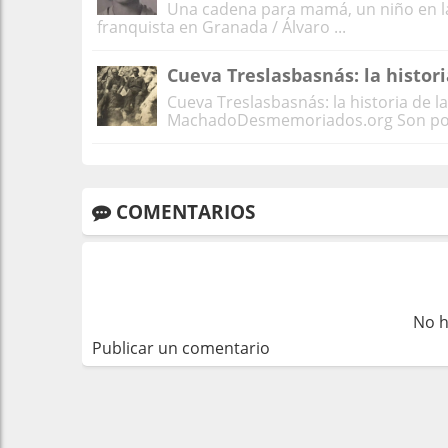
Una cadena para mamá, un niño en la 
franquista en Granada / Álvaro ...
Cueva Treslasbasnás: la histor
Cueva Treslasbasnás: la historia de la
MachadoDesmemoriados.org Son pocas
COMENTARIOS
No h
Publicar un comentario