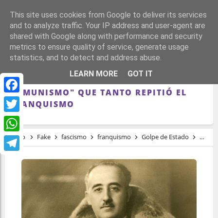
This site uses cookies from Google to deliver its services
and to analyze traffic. Your IP address and user-agent are
shared with Google along with performance and security
metrics to ensure quality of service, generate usage
statistics, and to detect and address abuse.
DESMONTANDO EL BULO DE QUE "LA
LEARN MORE
GOT IT
GUERRA CIVIL SALVÓ A ESPAÑA DEL
COMUNISMO" QUE TANTO REPITIÓ EL
Facebook
FRANQUISMO
Twitter
Inicio
Fake
fascismo
franquismo
Golpe de Estado
Desmon
WhatsApp
Telegram