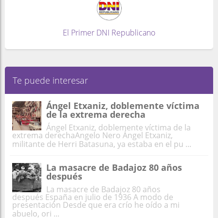
El Primer DNI Republicano
Te puede interesar
Ángel Etxaniz, doblemente víctima
de la extrema derecha
Ángel Etxaniz, doblemente víctima de la
extrema derechaAngelo Nero Ángel Etxaniz,
militante de Herri Batasuna, ya estaba en el pu ...
La masacre de Badajoz 80 años
después
La masacre de Badajoz 80 años
después España en julio de 1936 A modo de
presentación Desde que era crío he oído a mi
abuelo, ori ...