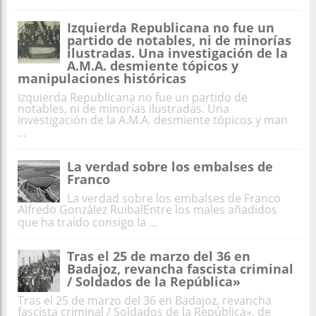
Izquierda Republicana no fue un
partido de notables, ni de minorías
ilustradas. Una investigación de la
A.M.A. desmiente tópicos y
manipulaciones históricas
Izquierda Republicana no fue un partido de
notables, ni de minorías ilustradas. Una
investigación de la A.M.A. desmiente tópicos y man
...
La verdad sobre los embalses de
Franco
La verdad sobre los embalses de Franco
Alfredo González RuibalEntre los males añadidos
que ha traído consigo la ...
Tras el 25 de marzo del 36 en
Badajoz, revancha fascista criminal
/ Soldados de la República»
Tras el 25 de marzo del 36 en Badajoz, revancha
fascista criminal / Soldados de la República», de