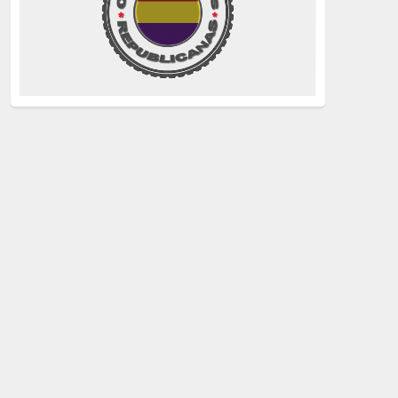
La Izquierda
(260)
justicia
(258)
Holocausto
(239)
Maquis
(237)
capitalismo
(228)
crisis sanitaria
(228)
Catalunya Proces
(227)
Lucha de clases
(211)
comunismo
(208)
bebés robados
(199)
Imperialismo
(189)