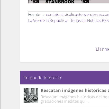
Fuente →
comisioncivicalicante.wordpress.co
La Voz de la República - Todas las Noticias RSS
El Prim
Te puede interesar
Rescatan imágenes históricas d
Rescatan imágenes históricas del hospi
grabaciones inéditas qu ...