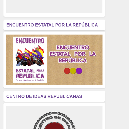
derecho a decidir
(376)
revolución
(312)
América Latina
(305)
ENCUENTRO ESTATAL POR LA REPÚBLICA
Exhumación
(304)
Golpe de Estado
(304)
Brigadas Internacionales
(303)
pensamiento
(294)
Revisionismo
(289)
La Transición
(275)
CENTRO DE IDEAS REPUBLICANAS
presos políticos
(273)
educación pública
(270)