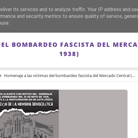
liver its services and to analyze traffic. Your IP address and us
CA
FRANQUISMO
GUERRA DE ESPAÑA
MEMORIA
rmance and security metrics to ensure quality of service, gene
buse.
DEL BOMBARDEO FASCISTA DEL MERCA
1938)
Homenaje a las víctimas del bombardeo fascista del Mercado Central (25 de mayo de 1938)