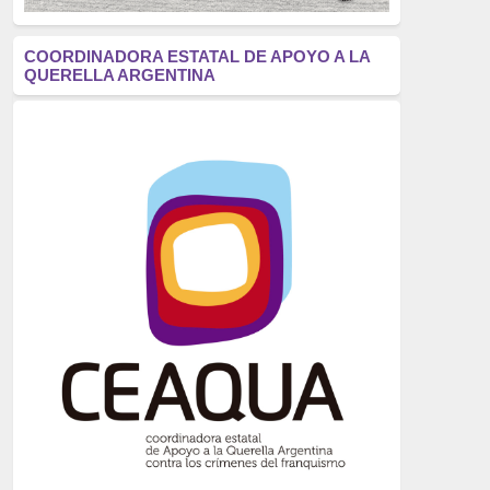
antifascismo
(1006)
COORDINADORA ESTATAL DE APOYO A LA
QUERELLA ARGENTINA
Eventos
(914)
Historia
(752)
Crímenes del franquismo
(721)
dictadura
(699)
Feminismo
(607)
neofranquismo
(567)
Justicia Universal
(527)
Derechos Humanos
(522)
Nacionalcatolicismo
(514)
Exilio
(506)