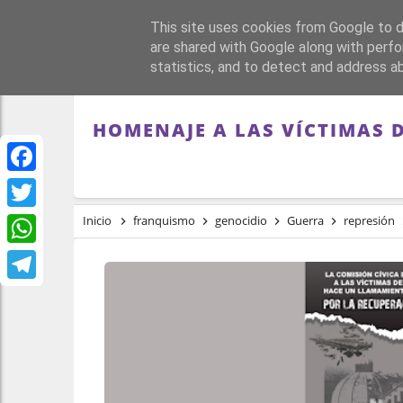
This site uses cookies from Google to de
PORTADA
REPÚBLI
are shared with Google along with perfo
statistics, and to detect and address a
HOMENAJE A LAS VÍCTIMAS 
Facebook
Twitter
Inicio
franquismo
genocidio
Guerra
represión
WhatsApp
Telegram