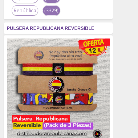
República
(3329)
corrupción
(3266)
PULSERA REPUBLICANA REVERSIBLE
fascismo
(2677)
tardofranquismo
(2320)
Actualidad
(2319)
monarquía
(2253)
borbones
(2176)
Cultura
(2163)
Guerra
(1674)
genocidio
(1234)
mujer
(1070)