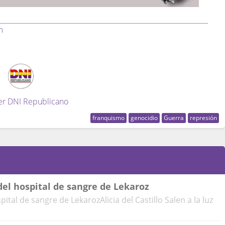
m
er DNI Republicano
franquismo
genocidio
Guerra
represión
el hospital de sangre de Lekaroz
tal de sangre de LekarozAlicia del Castillo Salen a la luz