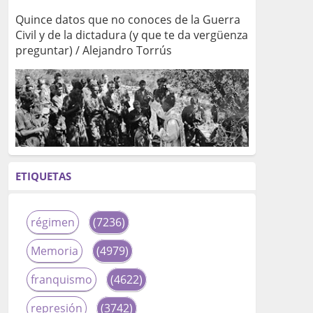
Quince datos que no conoces de la Guerra
Civil y de la dictadura (y que te da vergüenza
preguntar) / Alejandro Torrús
ETIQUETAS
régimen
(7236)
Memoria
(4979)
franquismo
(4622)
represión
(3742)