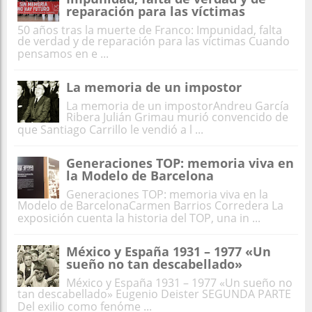
reparación para las víctimas
50 años tras la muerte de Franco: Impunidad, falta
de verdad y de reparación para las víctimas Cuando
pensamos en e ...
La memoria de un impostor
La memoria de un impostorAndreu García
Ribera Julián Grimau murió convencido de
que Santiago Carrillo le vendió a l ...
Generaciones TOP: memoria viva en
la Modelo de Barcelona
Generaciones TOP: memoria viva en la
Modelo de BarcelonaCarmen Barrios Corredera La
exposición cuenta la historia del TOP, una in ...
México y España 1931 – 1977 «Un
sueño no tan descabellado»
México y España 1931 – 1977 «Un sueño no
tan descabellado» Eugenio Deister SEGUNDA PARTE
Del exilio como fenóme ...