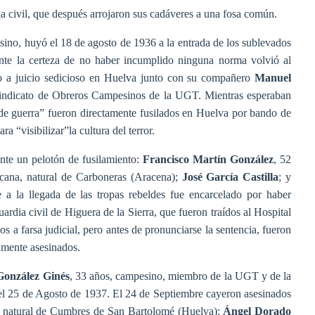
a civil, que después arrojaron sus cadáveres a una fosa común.
sino, huyó el 18 de agosto de 1936 a la entrada de los sublevados
e la certeza de no haber incumplido ninguna norma volvió al
o a juicio sedicioso en Huelva junto con su compañero
Manuel
Sindicato de Obreros Campesinos de la UGT. Mientras esperaban
 de guerra” fueron directamente fusilados en Huelva por bando de
a “visibilizar”la cultura del terror.
nte un pelotón de fusilamiento:
Francisco Martín González
, 52
licana, natural de Carboneras (Aracena);
José García Castilla
; y
e a la llegada de las tropas rebeldes fue encarcelado por haber
uardia civil de Higuera de la Sierra, que fueron traídos al Hospital
s a farsa judicial, pero antes de pronunciarse la sentencia, fueron
amente asesinados.
 González Ginés
, 33 años, campesino, miembro de la UGT y de la
l 25 de Agosto de 1937. El 24 de Septiembre cayeron asesinados
o, natural de Cumbres de San Bartolomé (Huelva);
Ángel Dorado