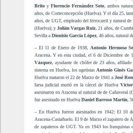
Brito
y
Florencio Fernández Soto
, ambos natur
años, de Corteconcepción (Huelva). Y el día 25, tam
años, de UGT, empleado del ferrocarril y natural 
(Huelva); y
Julián Vargas Ruiz
, 21 años, de Cumbr
Sevilla a
Dionisio García López
, 46 años, natural 
– El 11 de Enero de 1938,
Antonio Hermoso S
Aracena. Y en esta ciudad, el 6 de Diciembre de 19
Vázquez
, ayudante de chófer de 23 años, afiliad
sistema en Huelva, los ugetistas
Antonio Ginés Ga
Huelva mataron el 22 de Marzo de 1941 a
José Ron
farsa judicial murió en la cárcel de Huelva
Vícto
asesinaron en Aracena al natural de de Cañaveral (
fue asesinado en Huelva
Daniel Barroso Martín
, 
– En Huelva fueron asesinados en 1942: El 10 
Aracena-Castañuelo. El 9 de Marzo el zapatero de 
de zapateros de UGT. Ya en 1943 los franquistas 