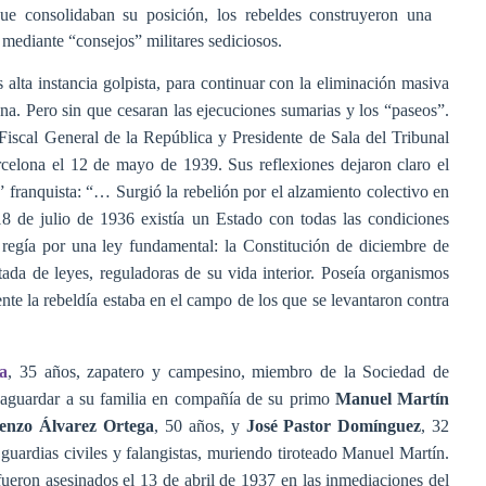
e consolidaban su posición, los rebeldes construyeron una
mediante “consejos” militares sediciosos.
s alta instancia golpista, para continuar con la eliminación masiva
na. Pero sin que cesaran las ejecuciones sumarias y los “paseos”.
 Fiscal General de la República y Presidente de Sala del Tribunal
celona el 12 de mayo de 1939. Sus reflexiones dejaron claro el
ar” franquista: “… Surgió la rebelión por el alzamiento colectivo en
18 de julio de 1936 existía un Estado con todas las condiciones
e regía por una ley fundamental: la Constitución de diciembre de
tada de leyes, reguladoras de su vida interior. Poseía organismos
te la rebeldía estaba en el campo de los que se levantaron contra
a
, 35 años, zapatero y campesino, miembro de la Sociedad de
aguardar a su familia en compañía de su primo
Manuel Martín
enzo Álvarez Ortega
, 50 años, y
José Pastor Domínguez
, 32
uardias civiles y falangistas, muriendo tiroteado Manuel Martín.
fueron asesinados el 13 de abril de 1937 en las inmediaciones del