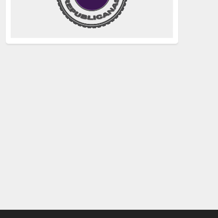
justicia
(258)
Holocausto
(239)
Maquis
(237)
capitalismo
(228)
crisis sanitaria
(228)
Catalunya Proces
(227)
Lucha de clases
(211)
comunismo
(208)
bebés robados
(199)
Imperialismo
(189)
LGTBIQ
(181)