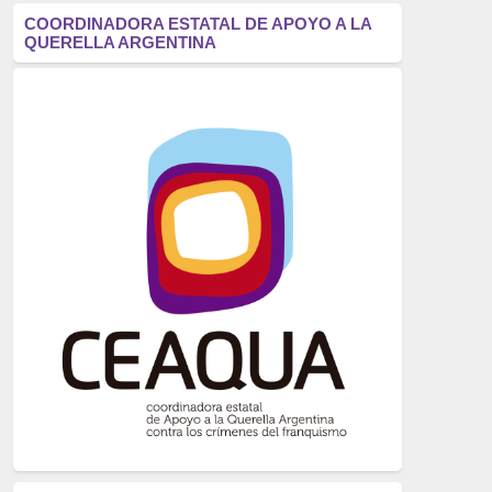
antifascismo
(1006)
COORDINADORA ESTATAL DE APOYO A LA
QUERELLA ARGENTINA
Eventos
(914)
Historia
(752)
Crímenes del franquismo
(721)
dictadura
(699)
Feminismo
(607)
neofranquismo
(567)
Justicia Universal
(527)
Derechos Humanos
(522)
Nacionalcatolicismo
(514)
Exilio
(506)