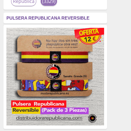
República
(3329)
corrupción
(3266)
PULSERA REPUBLICANA REVERSIBLE
fascismo
(2677)
tardofranquismo
(2320)
Actualidad
(2319)
monarquía
(2253)
borbones
(2176)
Cultura
(2163)
Guerra
(1674)
genocidio
(1234)
mujer
(1070)