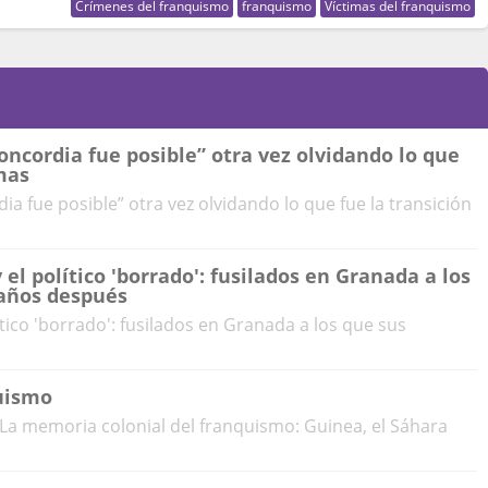
Crímenes del franquismo
franquismo
Víctimas del franquismo
ncordia fue posible” otra vez olvidando lo que
imas
a fue posible” otra vez olvidando lo que fue la transición
 el político 'borrado': fusilados en Granada a los
 años después
lítico 'borrado': fusilados en Granada a los que sus
uismo
La memoria colonial del franquismo: Guinea, el Sáhara