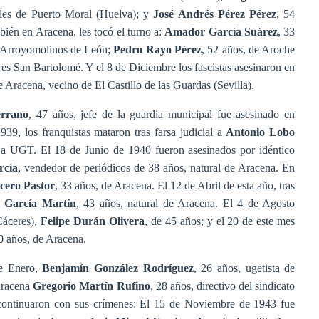
ales de Puerto Moral (Huelva); y
José Andrés Pérez Pérez
, 54
bién en Aracena, les tocó el turno a:
Amador García Suárez
, 33
de Arroyomolinos de León;
Pedro Rayo Pérez
, 52 años, de Aroche
es San Bartolomé. Y el 8 de Diciembre los fascistas asesinaron en
de Aracena, vecino de El Castillo de las Guardas (Sevilla).
errano
, 47 años, jefe de la guardia municipal fue asesinado en
39, los franquistas mataron tras farsa judicial a
Antonio Lobo
o a UGT. El 18 de Junio de 1940 fueron asesinados por idéntico
rcía
, vendedor de periódicos de 38 años, natural de Aracena. En
cero Pastor
, 33 años, de Aracena. El 12 de Abril de esta año, tras
r García Martín
, 43 años, natural de Aracena. El 4 de Agosto
Cáceres),
Felipe Durán Olivera
, de 45 años; y el 20 de este mes
50 años, de Aracena.
de Enero,
Benjamín González Rodríguez
, 26 años, ugetista de
Aracena
Gregorio Martín Rufino
, 28 años, directivo del sindicato
continuaron con sus crímenes: El 15 de Noviembre de 1943 fue