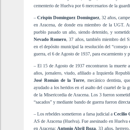
cementerio de Huelva por 6 mercenarios de la guardi
–
Crispín Domínguez Domínguez
, 32 años, campe
en Aracena, de donde era miembro de la UGT. Ant
pueblo pasado un año, siendo detenido, y sometid
Nevado Romero
, 37 años, también miembro del 
en el depósito municipal la resolución del “consejo
guerra, el 6 de Agosto de 1937, para escarmiento y par
– El 15 de Agosto de 1937 encontraron la muerte a
años, jornalero, viudo, afiliado a Izquierda Repub
José Román de la Torre
, mecánico dentista, qu
ayudado a los heridos en el asalto del cuartel de la g
de la Misericordia de Aracena. Los 3 fueron sometido
“sacados” y mediante bando de guerra fueron direct
– Los rebeldes sometieron a farsa judicial a
Cecilio
AS de Aracena (Huelva). Fue asesinado en Huelva e
en Aracena:
Antonio Abril Boza
, 33 años, herrer