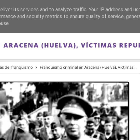
liver its services and to analyze traffic. Your IP address and us
CA
FRANQUISMO
GUERRA DE ESPAÑA
MEMORIA
rmance and security metrics to ensure quality of service, gene
buse.
ARACENA (HUELVA), VÍCTIMAS REPU
as del franquismo
Franquismo criminal en Aracena (Huelva), Víctimas republicanas después de 1936