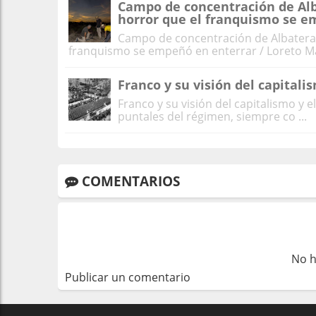
Campo de concentración de Alba
horror que el franquismo se e
Campo de concentración de Albatera: 
franquismo se empeñó en enterrar / Loreto Már
Franco y su visión del capitali
Franco y su visión del capitalismo 
puntales del régimen, siempre co ...
COMENTARIOS
No h
Publicar un comentario