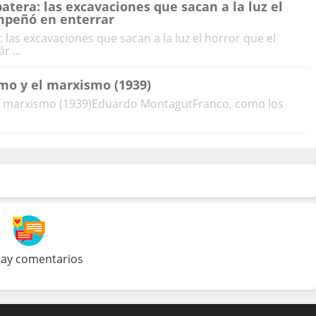
tera: las excavaciones que sacan a la luz el
mpeñó en enterrar
las excavaciones que sacan a la luz el horror que el
 ...
smo y el marxismo (1939)
y el marxismo (1939)Eduardo MontagutFranco, como los
ay comentarios