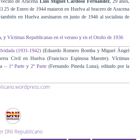
el vecino de Aracena
Luis Miguel Cardoso Fernández
, 29 años,
. El 25 de Enero de 1944 mataron en Huelva al bracero de Aracena
Y también en Huelva asesinaron en junio de 1946 al socialista de
a
, y
Víctimas Republicanas en el verano
y
en el Otoño de 1936
Olvidada (1931-1942)
(Eduardo Romero Bomba y Miguel Ángel
rra Civil en Huelva (Francisco Espinosa Maestre). Víctimas
va –
1ª Parte
y
2º Parte
(Fernando Pineda Luna), editado por la
licano.wordpress.com
er DNI Republicano