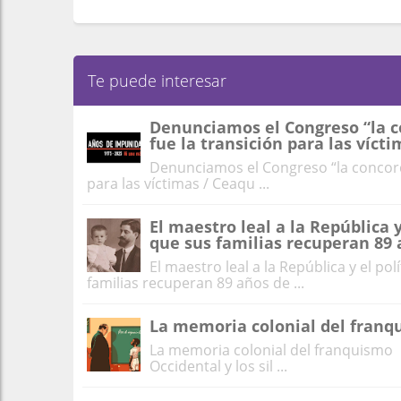
Te puede interesar
Denunciamos el Congreso “la co
fue la transición para las víct
Denunciamos el Congreso “la concordi
para las víctimas / Ceaqu ...
El maestro leal a la República y
que sus familias recuperan 89
El maestro leal a la República y el po
familias recuperan 89 años de ...
La memoria colonial del franq
La memoria colonial del franquismo 
Occidental y los sil ...