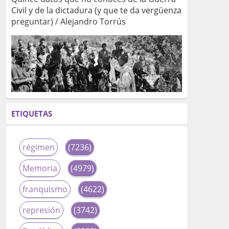
Civil y de la dictadura (y que te da vergüenza
preguntar) / Alejandro Torrús
ETIQUETAS
régimen
(7236)
Memoria
(4979)
franquismo
(4622)
represión
(3742)