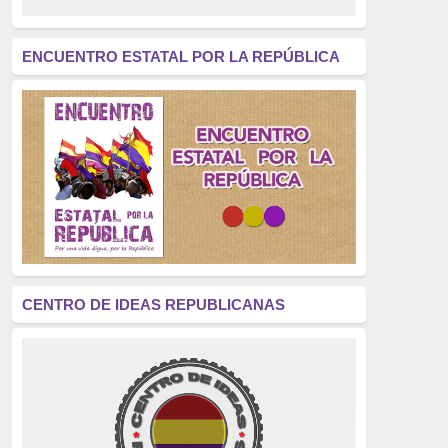
revolución
(312)
América Latina
(305)
ENCUENTRO ESTATAL POR LA REPÚBLICA
Exhumación
(304)
Golpe de Estado
(304)
Brigadas Internacionales
(303)
pensamiento
(294)
Revisionismo
(289)
La Transición
(275)
CENTRO DE IDEAS REPUBLICANAS
presos políticos
(273)
educación pública
(270)
La Izquierda
(260)