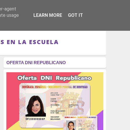
er-agent
RÉGIMEN - MONARQUÍA
CULTURA - LIBROS
rate usage
LEARN MORE
GOT IT
S EN LA ESCUELA
OFERTA DNI REPUBLICANO