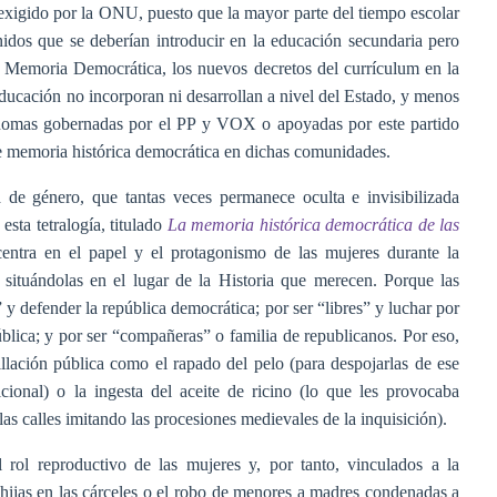
exigido por la ONU, puesto que la mayor parte del tiempo escolar
nidos que se deberían introducir en la educación secundaria pero
 Memoria Democrática, los nuevos decretos del currículum en la
ducación no incorporan ni desarrollan a nivel del Estado, y menos
nomas gobernadas por el PP y VOX o apoyadas por este partido
 de memoria histórica democrática en dichas comunidades.
 de género, que tantas veces permanece oculta e invisibilizada
esta tetralogía, titulado
La memoria histórica democrática de las
centra en el papel y el protagonismo de las mujeres durante la
, situándolas en el lugar de la Historia que merecen. Porque las
” y defender la república democrática; por ser “libres” y luchar por
blica; y por ser “compañeras” o familia de republicanos. Por eso,
llación pública como el rapado del pelo (para despojarlas de ese
cional) o la ingesta del aceite de ricino (lo que les provocaba
las calles imitando las procesiones medievales de la inquisición).
 rol reproductivo de las mujeres y, por tanto, vinculados a la
hijas en las cárceles o el robo de menores a madres condenadas a