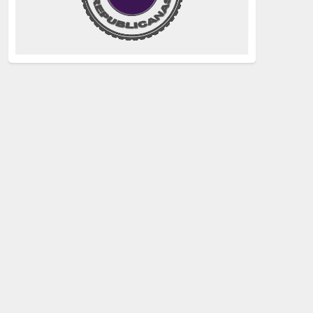
justicia
(258)
Holocausto
(239)
Maquis
(237)
capitalismo
(228)
crisis sanitaria
(228)
Catalunya Proces
(227)
Lucha de clases
(211)
comunismo
(208)
bebés robados
(199)
Imperialismo
(189)
LGTBIQ
(181)