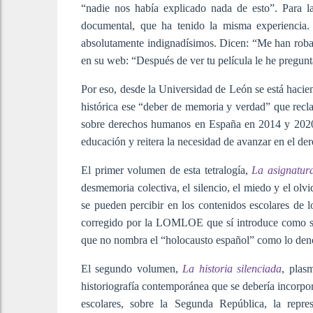
“nadie nos había explicado nada de esto”. Para la
documental, que ha tenido la misma experiencia.
absolutamente indignadísimos. Dicen: “Me han robad
en su web: “Después de ver tu película le he pregunt
Por eso, desde la Universidad de León se está hacien
histórica ese “deber de memoria y verdad” que rec
sobre derechos humanos en España en 2014 y 2020, 
educación y reitera la necesidad de avanzar en el dere
El primer volumen de esta tetralogía,
La asignatur
desmemoria colectiva, el silencio, el miedo y el olv
se pueden percibir en los contenidos escolares de l
corregido por la LOMLOE que sí introduce como sab
que no nombra el “holocausto español” como lo den
El segundo volumen,
La historia silenciada
, plas
historiografía contemporánea que se debería incorporar
escolares, sobre la Segunda República, la represi