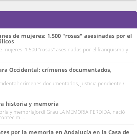
unes de mujeres: 1.500 "rosas" asesinadas por el
licos
e mujeres: 1.500 "rosas" asesinadas por el franquismo y
hara Occidental: crímenes documentados,
ccidental: crímenes documentados, justicia pendiente /
a historia y memoria
toria y memoriaJordi Grau LA MEMORIA PERDIDA, nació
ontecim ...
ntes por la memoria en Andalucía en la Casa de