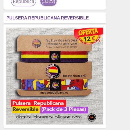
República
(3329)
corrupción
(3266)
PULSERA REPUBLICANA REVERSIBLE
fascismo
(2677)
tardofranquismo
(2320)
Actualidad
(2319)
monarquía
(2253)
borbones
(2176)
Cultura
(2163)
Guerra
(1674)
genocidio
(1234)
mujer
(1070)