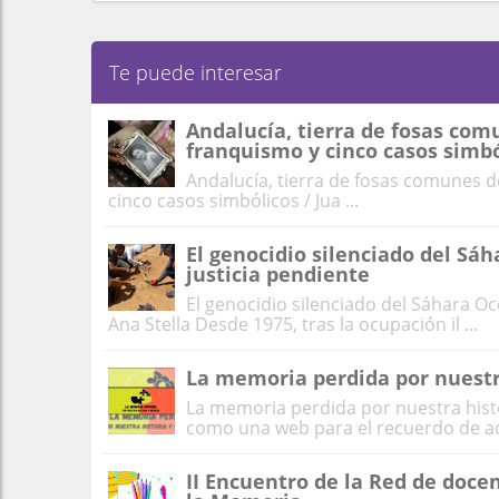
Te puede interesar
Andalucía, tierra de fosas com
franquismo y cinco casos simbó
Andalucía, tierra de fosas comunes d
cinco casos simbólicos / Jua ...
El genocidio silenciado del Sá
justicia pendiente
El genocidio silenciado del Sáhara O
Ana Stella Desde 1975, tras la ocupación il ...
La memoria perdida por nuestr
La memoria perdida por nuestra his
como una web para el recuerdo de ac
II Encuentro de la Red de doce