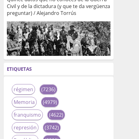
Civil y de la dictadura (y que te da vergüenza
preguntar) / Alejandro Torrús
ETIQUETAS
régimen
(7236)
Memoria
(4979)
franquismo
(4622)
represión
(3742)