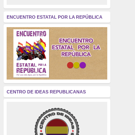
revolución
(312)
América Latina
(305)
ENCUENTRO ESTATAL POR LA REPÚBLICA
Exhumación
(304)
Golpe de Estado
(304)
Brigadas Internacionales
(303)
pensamiento
(294)
Revisionismo
(289)
La Transición
(275)
CENTRO DE IDEAS REPUBLICANAS
presos políticos
(273)
educación pública
(270)
La Izquierda
(260)