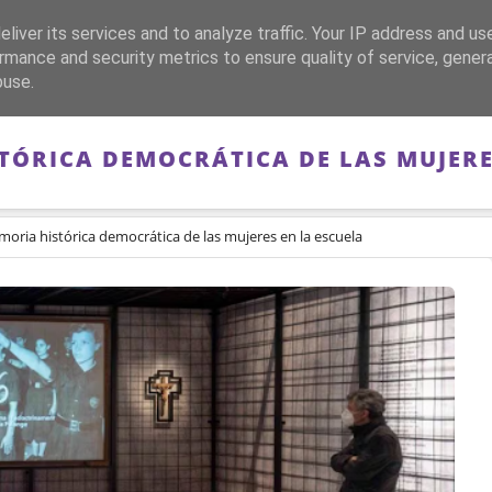
liver its services and to analyze traffic. Your IP address and us
CA
FRANQUISMO
GUERRA DE ESPAÑA
MEMORIA
rmance and security metrics to ensure quality of service, gene
buse.
TÓRICA DEMOCRÁTICA DE LAS MUJERE
oria histórica democrática de las mujeres en la escuela