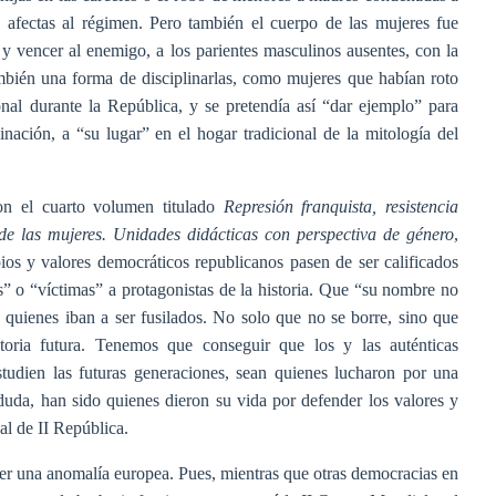
s afectas al régimen. Pero también el cuerpo de las mujeres fue
y vencer al enemigo, a los parientes masculinos ausentes, con la
ambién una forma de disciplinarlas, como mujeres que habían roto
nal durante la República, y se pretendía así “dar ejemplo” para
nación, a “su lugar” en el hogar tradicional de la mitología del
on el cuarto volumen titulado
Represión franquista, resistencia
de las mujeres. Unidades didácticas con perspectiva de género
,
ios y valores democráticos republicanos pasen de ser calificados
os” o “víctimas” a protagonistas de la historia. Que “su nombre no
y quienes iban a ser fusilados. No solo que no se borre, sino que
toria futura. Tenemos que conseguir que los y las auténticas
studien las futuras generaciones, sean quienes lucharon por una
 duda, han sido quienes dieron su vida por defender los valores y
al de II República.
er una anomalía europea. Pues, mientras que otras democracias en