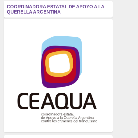
antifascismo
(1006)
COORDINADORA ESTATAL DE APOYO A LA
QUERELLA ARGENTINA
Eventos
(914)
Historia
(752)
Crímenes del franquismo
(721)
dictadura
(699)
Feminismo
(607)
neofranquismo
(567)
Justicia Universal
(527)
Derechos Humanos
(522)
Nacionalcatolicismo
(514)
Exilio
(506)