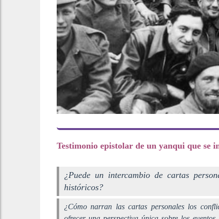
Testimonio epistolar de un yanqui que se 
¿Puede un intercambio de cartas persona
históricos?
¿Cómo narran las cartas personales los confli
ofrecer una perspectiva única sobre los eventos