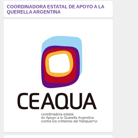
antifascismo
(1006)
COORDINADORA ESTATAL DE APOYO A LA
QUERELLA ARGENTINA
Eventos
(914)
Historia
(752)
Crímenes del franquismo
(721)
dictadura
(699)
Feminismo
(607)
neofranquismo
(567)
Justicia Universal
(527)
Derechos Humanos
(522)
Nacionalcatolicismo
(514)
Exilio
(506)