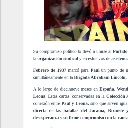
Su compromiso político lo llevó a unirse al
Partido
la
organización sindical
y en esfuerzos de
asistenci
Febrero de 1937
marcó para
Paul
un punto de in
simultáneamente en la
Brigada Abraham Lincoln,
A lo largo de diecinueve meses en
España, Wen
Leona
. Estas cartas, conservadas en la
Colección 
conexión entre
Paul y Leona,
sino que sirven igu
directa
de las
batallas del Jarama, Brunete
desesperanza
y
su firme compromiso con la causa