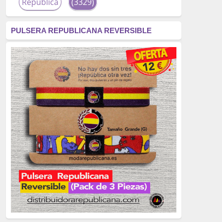
República
(3329)
corrupción
(3266)
PULSERA REPUBLICANA REVERSIBLE
fascismo
(2677)
tardofranquismo
(2320)
Actualidad
(2319)
monarquía
(2253)
borbones
(2176)
Cultura
(2163)
Guerra
(1674)
genocidio
(1234)
mujer
(1070)