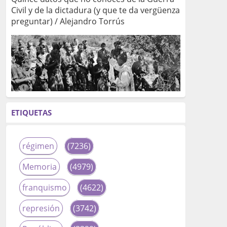
Civil y de la dictadura (y que te da vergüenza
preguntar) / Alejandro Torrús
ETIQUETAS
régimen
(7236)
Memoria
(4979)
franquismo
(4622)
represión
(3742)