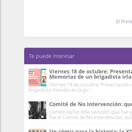
El Prim
Te puede interesar
Viernes 18 de octubre: Presenta
Memorias de un brigadista irla
Viernes 18 de octubre: Presentación 
brigadista irlandés en la gu ...
Comité de No Intervención: qué
Comité de No Intervención: qué fue 
fue el Comité de No Intervención, quié
Un cómic para la historia: la X