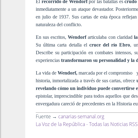
El
recorrido de Wendorf
por las batallas es
crudo 
inmediatamente a un ataque devastador. Posteriormen
en julio de 1937. Sus cartas de esta época refleja
naturaleza del conflicto.
En sus escritos,
Wendorf
articulaba con claridad
l
Su última carta detalla el
cruce del río Ebro
, u
Describe su participación en combates intensos, s
experiencias
transformaron su personalidad y la 
La vida de
Wendorf,
marcada por el compromiso y l
historia, inmortalizada a través de sus cartas, ofrece
revelando cómo un individuo puede convertirse e
epistolar, imprescindible para todos aquellos que de
envergadura careció de precedentes en la Historia e
Fuente →
canarias-semanal.org
La Voz de la República - Todas las Noticias RSS