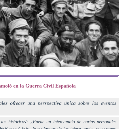
inmoló en la Guerra Civil Española
les ofrecer una perspectiva única sobre los eventos
ctos históricos? ¿Puede un intercambio de cartas personales
 históricos? Estas Son algunas de las interrogantes que surgen