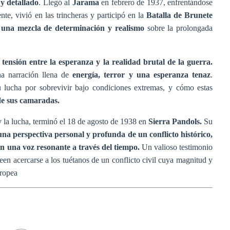
y detallado
. Llegó al
Jarama
en febrero de 1937, enfrentándose
te, vivió en las trincheras y participó en la
Batalla de Brunete
n
una mezcla de determinación y realismo
sobre la prolongada
a tensión entre la esperanza y la realidad brutal de la guerra.
na narración llena de
energía, terror y una esperanza tenaz
.
u lucha por sobrevivir bajo condiciones extremas, y cómo estas
de sus camaradas.
a lucha, terminó el 18 de agosto de 1938 en
Sierra Pandols.
Su
una perspectiva personal y profunda de un conflicto histórico,
n una voz resonante a través del tiempo.
Un valioso testimonio
seen acercarse a los tuétanos de un conflicto civil cuya magnitud y
uropea