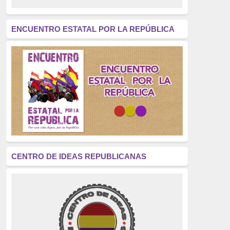
revolución
(312)
América Latina
(305)
ENCUENTRO ESTATAL POR LA REPÚBLICA
Exhumación
(304)
Golpe de Estado
(304)
Brigadas Internacionales
(303)
pensamiento
(294)
Revisionismo
(289)
La Transición
(275)
CENTRO DE IDEAS REPUBLICANAS
presos políticos
(273)
educación pública
(270)
La Izquierda
(260)