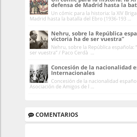
defensa de Madrid hasta la bata
Un cómic para la historia: la XIV Brig
Madrid hasta la batalla del Ebro (1936-193 ...
Nehru, sobre la República esp
victoria ha de ser vuestra”
Nehru, sobre la República española: 
ser vuestra” / Paco Cerdà ...
Concesión de la nacionalidad e
Internacionales
Concesión de la nacionalidad español
Asociación de Amigos de l ...
COMENTARIOS