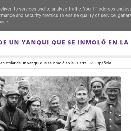
liver its services and to analyze traffic. Your IP address and us
CA
FRANQUISMO
GUERRA DE ESPAÑA
MEMORIA
rmance and security metrics to ensure quality of service, gene
buse.
DE UN YANQUI QUE SE INMOLÓ EN LA
epistolar de un yanqui que se inmoló en la Guerra Civil Española