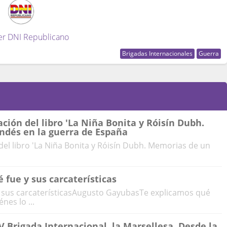
er DNI Republicano
Brigadas Internacionales
Guerra
ción del libro 'La Niña Bonita y Róisín Dubh.
ndés en la guerra de España
del libro 'La Niña Bonita y Róisín Dubh. Memorias de un
 fue y sus carcaterísticas
y sus carcaterísticasAugusto GayubasTe explicamos qué
nes lo ...
IV Brigada Internacional, la Marsellesa. Desde la