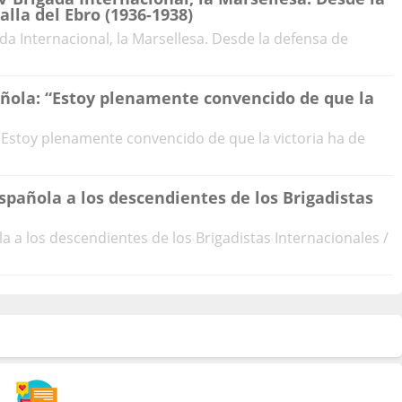
lla del Ebro (1936-1938)
ada Internacional, la Marsellesa. Desde la defensa de
añola: “Estoy plenamente convencido de que la
“Estoy plenamente convencido de que la victoria ha de
spañola a los descendientes de los Brigadistas
a a los descendientes de los Brigadistas Internacionales /