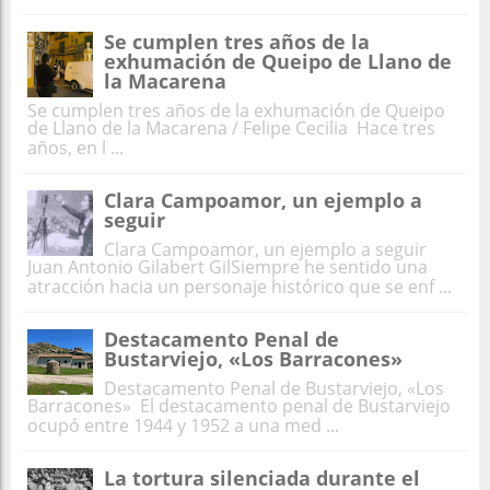
Se cumplen tres años de la
exhumación de Queipo de Llano de
la Macarena
Se cumplen tres años de la exhumación de Queipo
de Llano de la Macarena / Felipe Cecilia Hace tres
años, en l ...
Clara Campoamor, un ejemplo a
seguir
Clara Campoamor, un ejemplo a seguir
Juan Antonio Gilabert GilSiempre he sentido una
atracción hacia un personaje histórico que se enf ...
Destacamento Penal de
Bustarviejo, «Los Barracones»
Destacamento Penal de Bustarviejo, «Los
Barracones» El destacamento penal de Bustarviejo
ocupó entre 1944 y 1952 a una med ...
La tortura silenciada durante el