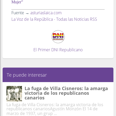
Mujer”
Fuente →
asturiaslaica.com
La Voz de la República - Todas las Noticias RSS
El Primer DNI Republicano
Te puede interesar
La fuga de Villa Cisneros: la amarga
victoria de los republicanos
canarios
La fuga de Villa Cisneros: la amarga victoria de los
republicanos canariosAgustín Monzón El 14 de
marzo de 1937, un grup ...