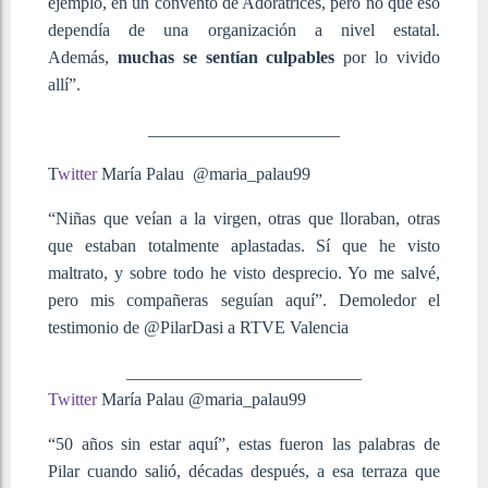
ejemplo, en un convento de Adoratrices, pero no que eso
dependía de una organización a nivel estatal.
Además,
muchas se sentían culpables
por lo vivido
allí”.
______________________
T
witter
María Palau @maria_palau99
“Niñas que veían a la virgen, otras que lloraban, otras
que estaban totalmente aplastadas. Sí que he visto
maltrato, y sobre todo he visto desprecio. Yo me salvé,
pero mis compañeras seguían aquí”. Demoledor el
testimonio de @PilarDasi a RTVE Valencia
___________________________
Twitter
María Palau @maria_palau99
“50 años sin estar aquí”, estas fueron las palabras de
Pilar cuando salió, décadas después, a esa terraza que