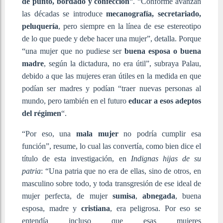
de punto, bordado y confección
“. “Conforme avanzan
las décadas se introduce
mecanografía, secretariado,
peluquería
, pero siempre en la línea de ese estereotipo
de lo que puede y debe hacer una mujer”, detalla. Porque
“una mujer que no pudiese ser
buena esposa o buena
madre
, según la dictadura, no era útil”, subraya Palau,
debido a que las mujeres eran útiles en la medida en que
podían ser madres y podían “traer nuevas personas al
mundo, pero también en el futuro
educar a esos adeptos
del régimen
“.
“Por eso, una
mala mujer
no podría cumplir esa
función”, resume, lo cual las convertía, como bien dice el
título de esta investigación, en
Indignas hijas de su
patria
: “Una patria que no era de ellas, sino de otros, en
masculino sobre todo, y toda transgresión de ese ideal de
mujer perfecta, de mujer
sumisa
,
abnegada
, buena
esposa, madre y
cristiana
, era peligrosa. Por eso se
entendía incluso que esas mujeres