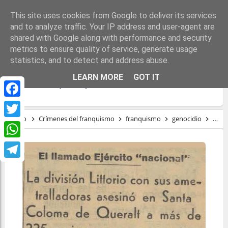
This site uses cookies from Google to deliver its services
and to analyze traffic. Your IP address and user-agent are
shared with Google along with performance and security
metrics to ensure quality of service, generate usage
statistics, and to detect and address abuse.
LA MASACRE DE SANTA COLOMA DE
LEARN MORE
GOT IT
QUERALT (1939)
Facebook
Inicio
Crímenes del franquismo
franquismo
genocidio
repr
Twitter
WhatsApp
Telegram