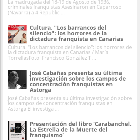
La madrugada del 18-19 de Agosto de 1936,
criminales franquistas Asesinaron en Caparroso
(Navarra) a 4 Republic ...
Cultura. "Los barrancos del
silencio": los horrores de la
dictadura franquista en Canarias
Cultura. "Los barrancos del silencio": los horrores de
la dictadura franquista en Canarias / María
TorrellasFoto: Francisco González T ...
José Cabañas presenta su última
investigación sobre los campos de
concentración franquistas en
Astorga
José Cabañas presenta su última investigación sobre
los campos de concentración franquistas en
Astorga El investiga ...
Presentación del libro ‘Carabanchel.
La Estrella de la Muerte del
franquismo’