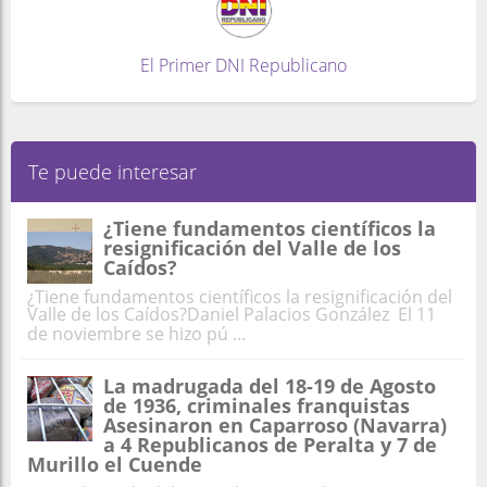
El Primer DNI Republicano
Te puede interesar
¿Tiene fundamentos científicos la
resignificación del Valle de los
Caídos?
¿Tiene fundamentos científicos la resignificación del
Valle de los Caídos?Daniel Palacios González El 11
de noviembre se hizo pú ...
La madrugada del 18-19 de Agosto
de 1936, criminales franquistas
Asesinaron en Caparroso (Navarra)
a 4 Republicanos de Peralta y 7 de
Murillo el Cuende