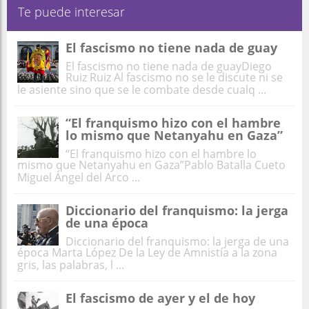
Te puede interesar
El fascismo no tiene nada de guay
El fascismo no tiene nada de guayDiego
Ruiz Ruiz Al fascismo no se le discute ni se
le asiente sino que se le combate desde cualq ...
“El franquismo hizo con el hambre
lo mismo que Netanyahu en Gaza”
“El franquismo hizo con el hambre lo
mismo que Netanyahu en Gaza”Pablo Batalla Cueto
Miguel Ángel del Arco ...
Diccionario del franquismo: la jerga
de una época
Diccionario del franquismo: la jerga de una
época Marta López De la Ley de Amnistía a la zona
gris, las palabras, l ...
El fascismo de ayer y el de hoy