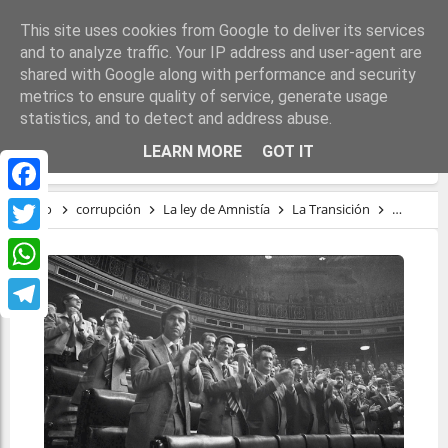
This site uses cookies from Google to deliver its services
and to analyze traffic. Your IP address and user-agent are
shared with Google along with performance and security
metrics to ensure quality of service, generate usage
statistics, and to detect and address abuse.
LA LEY DE AMNISTÍA
LEARN MORE
GOT IT
Facebook
Inicio
corrupción
La ley de Amnistía
La Transición
presos po
Twitter
WhatsApp
Telegram