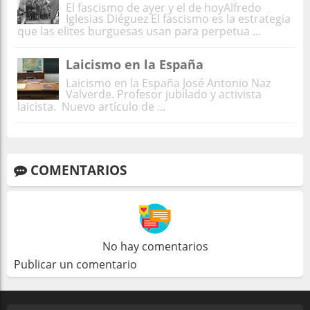
El fascismo de ayer y el de hoyAlfredo
Iglesias Diéguez El fascismo es la estrategia
que las elites burguesas usan para perpetua ...
Laicismo en la España
Laicismo en la España José Antonio Naz
Valverde. Profesor jubilado y activista
laicista. Nuevo artículo de ...
COMENTARIOS
No hay comentarios
Publicar un comentario