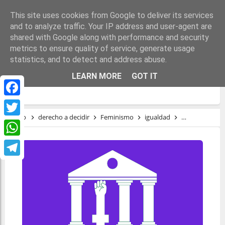
This site uses cookies from Google to deliver its services
and to analyze traffic. Your IP address and user-agent are
shared with Google along with performance and security
metrics to ensure quality of service, generate usage
statistics, and to detect and address abuse.
SI NO ES FEMINISTA NO ES NUESTRA
LEARN MORE
GOT IT
CONSTITUCIÓN
Facebook
Inicio
derecho a decidir
Feminismo
igualdad
Patriarcado
Twitter
WhatsApp
Telegram