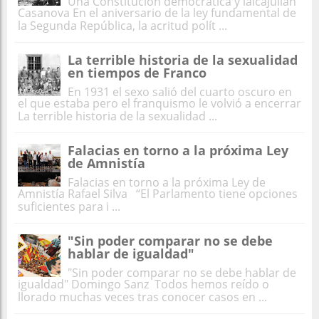
Una Constitución democrática y laicaJulián
Casanova En el aniversario de la ley fundamental de
la Segunda República, la acritud polít ...
La terrible historia de la sexualidad
en tiempos de Franco
En 1931 el sexo salió del cuarto oscuro en
el que estaba pero el franquismo le volvió a encerrar
La terrible historia de la sexualidad ...
Falacias en torno a la próxima Ley
de Amnistía
Falacias en torno a la próxima Ley de
Amnistía Rafael Silva “El Parlamento tiene opciones
suficientes para i ...
"Sin poder comparar no se debe
hablar de igualdad"
"Sin poder comparar no se debe hablar de
igualdad" Domingo Sanz Todos hemos reído o
llorado muchas veces tras conocer casos en ...