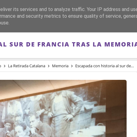
liver its services and to analyze traffic. Your IP address and us
CA
FRANQUISMO
GUERRA DE ESPAÑA
MEMORIA
rmance and security metrics to ensure quality of service, gene
buse.
AL SUR DE FRANCIA TRAS LA MEMORIA
o
La Retirada Catalana
Memoria
Escapada con historia al sur de Francia tras la memoria del exilio republicano