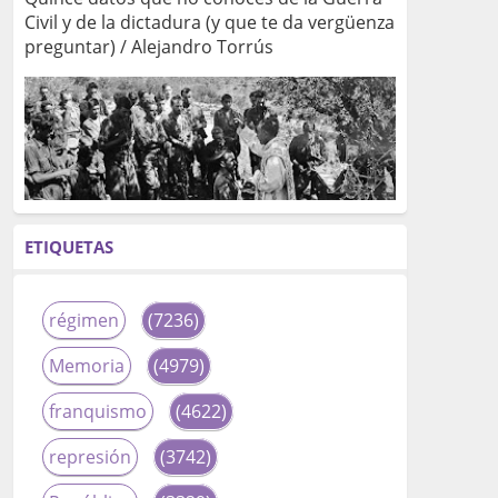
Civil y de la dictadura (y que te da vergüenza
preguntar) / Alejandro Torrús
ETIQUETAS
régimen
(7236)
Memoria
(4979)
franquismo
(4622)
represión
(3742)