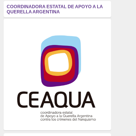
antifascismo
(1006)
COORDINADORA ESTATAL DE APOYO A LA
QUERELLA ARGENTINA
Eventos
(914)
Historia
(752)
Crímenes del franquismo
(721)
dictadura
(699)
Feminismo
(607)
neofranquismo
(567)
Justicia Universal
(527)
Derechos Humanos
(522)
Nacionalcatolicismo
(514)
Exilio
(506)