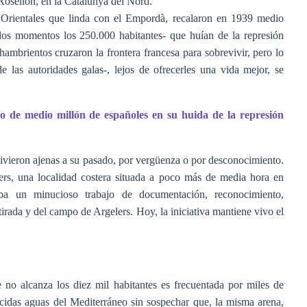
l Rosellón, en la Catalunya del Nord.
 Orientales que linda con el Empordà, recalaron en 1939 medio
los momentos los 250.000 habitantes- que huían de la represión
 hambrientos cruzaron la frontera francesa para sobrevivir, pero lo
de las autoridades galas-, lejos de ofrecerles una vida mejor, se
no de medio millón de españoles en su huida de la represión
vivieron ajenas a su pasado, por vergüenza o por desconocimiento.
rs, una localidad costera situada a poco más de media hora en
ba un minucioso trabajo de documentación, reconocimiento,
irada y del campo de Argelers. Hoy, la iniciativa mantiene vivo el
 no alcanza los diez mil habitantes es frecuentada por miles de
ácidas aguas del Mediterráneo sin sospechar que, la misma arena,