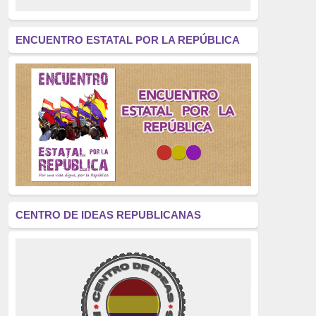
revolución
(312)
América Latina
(305)
ENCUENTRO ESTATAL POR LA REPÚBLICA
Exhumación
(304)
Golpe de Estado
(304)
Brigadas Internacionales
(303)
pensamiento
(294)
Revisionismo
(289)
La Transición
(275)
CENTRO DE IDEAS REPUBLICANAS
presos políticos
(273)
educación pública
(270)
La Izquierda
(260)