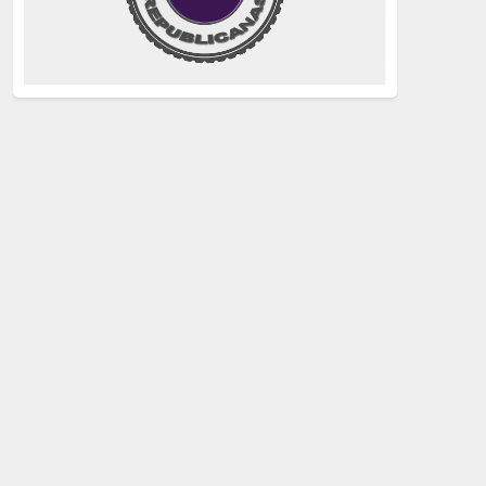
justicia
(258)
Holocausto
(239)
Maquis
(237)
capitalismo
(228)
crisis sanitaria
(228)
Catalunya Proces
(227)
Lucha de clases
(211)
comunismo
(208)
bebés robados
(199)
Imperialismo
(189)
LGTBIQ
(181)