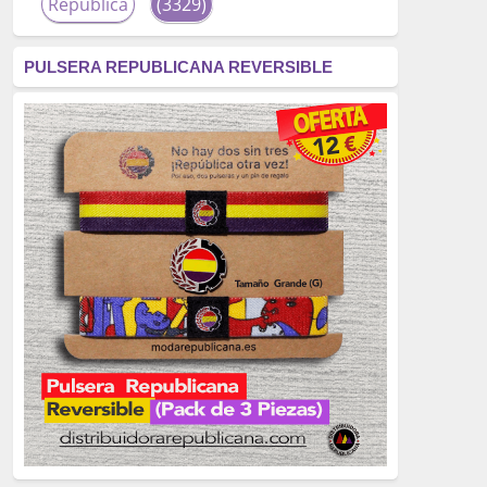
República
(3329)
corrupción
(3266)
PULSERA REPUBLICANA REVERSIBLE
fascismo
(2677)
tardofranquismo
(2320)
Actualidad
(2319)
monarquía
(2253)
borbones
(2176)
Cultura
(2163)
Guerra
(1674)
genocidio
(1234)
mujer
(1070)