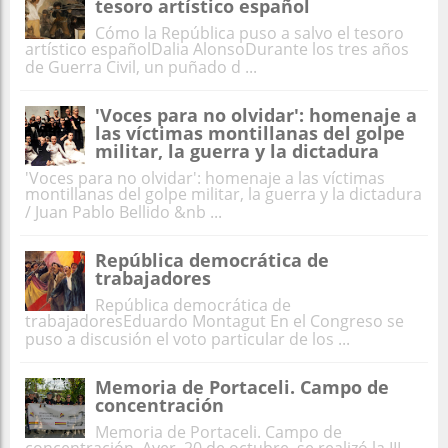
tesoro artístico español
Cómo la República puso a salvo el tesoro
artístico españolDalia AlonsoDurante los tres años
de Guerra Civil, un puñado d ...
'Voces para no olvidar': homenaje a
las víctimas montillanas del golpe
militar, la guerra y la dictadura
'Voces para no olvidar': homenaje a las víctimas
montillanas del golpe militar, la guerra y la dictadura
/ Juan Pablo Bellido &nb ...
República democrática de
trabajadores
República democrática de
trabajadoresEduardo Montagut En el Congreso se
puso a discusión el voto particular de los ...
Memoria de Portaceli. Campo de
concentración
Memoria de Portaceli. Campo de
concentración Ayer, 20 de octubre, se realizó la III