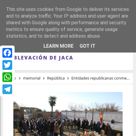
This site uses cookies from Google to deliver its services
and to analyze traffic. Your IP address and user-agent are
shared with Google along with performance and security
metrics to ensure quality of service, generate usage
statistics, and to detect and address abuse.
ENTIDADES REPUBLICANAS
LEARN MORE
GOT IT
CONMEMORAN UN AÑO MÁS LA
SUBLEVACIÓN DE JACA
Facebook
Twitter
Inicio
memorial
República
Entidades republicanas conmemoran un año más la sublevación de Jaca
WhatsApp
Telegram