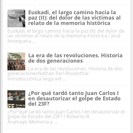
Euskadi, el largo camino hacia la
paz (II): del dolor de las víctimas al
relato de la memoria histórica
Euskadi, el largo camino hacia la paz (II): del dolor de
las víctimas al relato de la memoria histórica / José
Antequera ...
La era de las revoluciones. Historia
de dos generaciones
La era de las revoluciones. Historia de dos
generacionesNathan Perl-Rosenthal
IntroducciónLa larga vid ...
¿Por qué tardó tanto Juan Carlos I
en desautorizar el golpe de Estado
del 23F?
¿Por qué tardó tanto Juan Carlos I en desautorizar el
golpe de Estado del 23F? / Roberto R.
Aramayo Memoria y ...