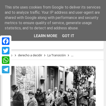
This site uses cookies from Google to deliver its services
and to analyze traffic. Your IP address and user-agent are
shared with Google along with performance and security
metrics to ensure quality of service, generate usage
statistics, and to detect and address abuse.
TRES URNAS EXTRAÑAS DURANTE LA
LEARN MORE
GOT IT
TRANSICIÓN
Facebook
Inicio
derecho a decidir
La Transición
Proceso Constituyente
Twitter
WhatsApp
Telegram