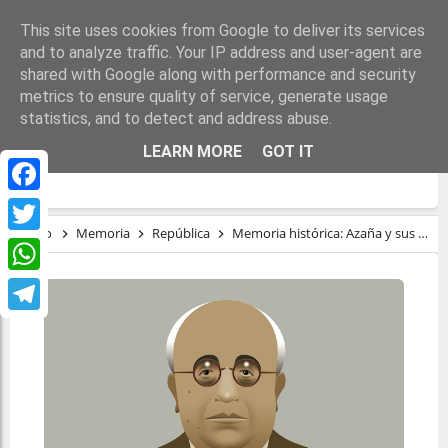
This site uses cookies from Google to deliver its services
and to analyze traffic. Your IP address and user-agent are
shared with Google along with performance and security
metrics to ensure quality of service, generate usage
statistics, and to detect and address abuse.
MEMORIA HISTÓRICA: AZAÑA Y SUS
LEARN MORE
GOT IT
CIRCUNSTANCIAS
Facebook
Inicio
Memoria
República
Memoria histórica: Azaña y sus circunstancias
Twitter
WhatsApp
Telegram