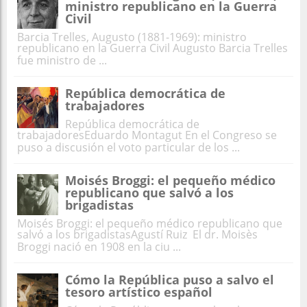
ministro republicano en la Guerra
Civil
Barcia Trelles, Augusto (1881-1969): ministro
republicano en la Guerra Civil Augusto Barcia Trelles
fue ministro de ...
República democrática de
trabajadores
República democrática de
trabajadoresEduardo Montagut En el Congreso se
puso a discusión el voto particular de los ...
Moisés Broggi: el pequeño médico
republicano que salvó a los
brigadistas
Moisés Broggi: el pequeño médico republicano que
salvó a los brigadistasAgustí Ruiz El dr. Moisès
Broggi nació en 1908 en la ciu ...
Cómo la República puso a salvo el
tesoro artístico español