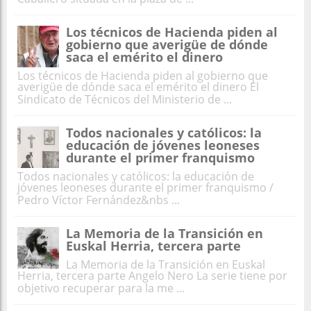
Los técnicos de Hacienda piden al
gobierno que averigüe de dónde
saca el emérito el dinero
Los técnicos de Hacienda piden al gobierno que
averigüe de dónde saca el emérito el dinero El
Sindicato de Técnicos del Ministerio de ...
Todos nacionales y católicos: la
educación de jóvenes leoneses
durante el primer franquismo
Todos nacionales y católicos: la educación de
jóvenes leoneses durante el primer franquismo /
Pedro Víctor Fernández&nbs ...
La Memoria de la Transición en
Euskal Herria, tercera parte
La Memoria de la Transición en Euskal
Herria, tercera parte Angelo Nero La serie tiene por
objetivo recuperar para la me ...