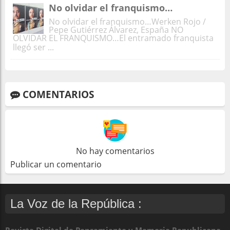
No olvidar el franquismo…
No olvidar el franquismo…Werken Rojo /
Pepe Gutiérrez Álvarez, España NO
OLVIDAR EL FRANQUISMO…El entramado franquista
llegó ser ...
COMENTARIOS
No hay comentarios
Publicar un comentario
La Voz de la República :
Revista Digital de Pensamiento y Memoria Republicana