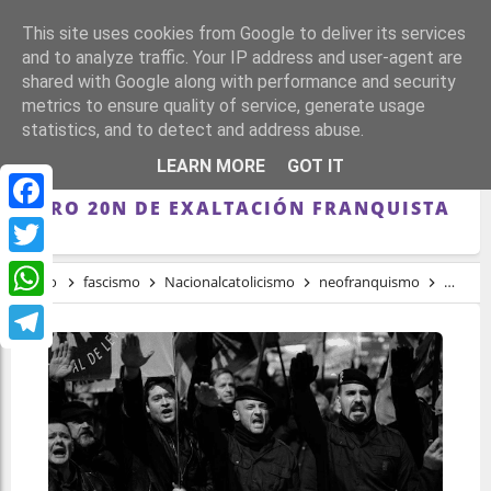
This site uses cookies from Google to deliver its services
and to analyze traffic. Your IP address and user-agent are
shared with Google along with performance and security
metrics to ensure quality of service, generate usage
statistics, and to detect and address abuse.
LA ULTRADERECHA VUELVE A DESAFIAR
LEARN MORE
GOT IT
LA LEY DE MEMORIA DEMOCRÁTICA CON
OTRO 20N DE EXALTACIÓN FRANQUISTA
Facebook
Twitter
Inicio
fascismo
Nacionalcatolicismo
neofranquismo
régime
WhatsApp
Telegram