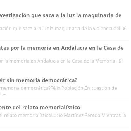
vestigación que saca a la luz la maquinaria de
ción que saca a la luz la maquinaria de la violencia del 36
ntes por la memoria en Andalucía en la Casa de
or la memoria en Andalucía en la Casa de la Memoria Si
vir sin memoria democrática?
n memoria democrática?Félix Población En cuestión de
 ...
sente del relato memorialístico
del relato memorialísticoLucio Martínez Pereda Mientras la