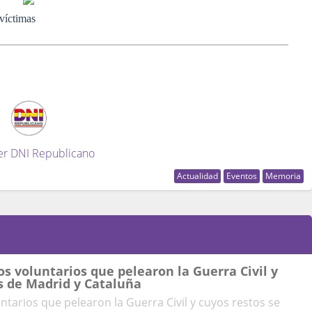
 víctimas
er DNI Republicano
Actualidad
Eventos
Memoria
os voluntarios que pelearon la Guerra Civil y
s de Madrid y Cataluña
untarios que pelearon la Guerra Civil y cuyos restos se