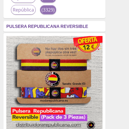
República
(3329)
corrupción
(3266)
PULSERA REPUBLICANA REVERSIBLE
fascismo
(2677)
tardofranquismo
(2320)
Actualidad
(2319)
monarquía
(2253)
borbones
(2176)
Cultura
(2163)
Guerra
(1674)
genocidio
(1234)
mujer
(1070)