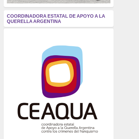
antifascismo
(1006)
COORDINADORA ESTATAL DE APOYO A LA
QUERELLA ARGENTINA
Eventos
(914)
Historia
(752)
Crímenes del franquismo
(721)
dictadura
(699)
Feminismo
(607)
neofranquismo
(567)
Justicia Universal
(527)
Derechos Humanos
(522)
Nacionalcatolicismo
(514)
Exilio
(506)