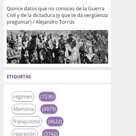
Quince datos que no conoces de la Guerra
Civil y de la dictadura (y que te da vergüenza
preguntar) / Alejandro Torrús
ETIQUETAS
régimen
(7236)
Memoria
(4979)
franquismo
(4622)
represión
(3742)