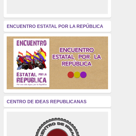
derecho a decidir
(376)
revolución
(312)
América Latina
(305)
ENCUENTRO ESTATAL POR LA REPÚBLICA
Exhumación
(304)
Golpe de Estado
(304)
Brigadas Internacionales
(303)
pensamiento
(294)
Revisionismo
(289)
La Transición
(275)
CENTRO DE IDEAS REPUBLICANAS
presos políticos
(273)
educación pública
(270)