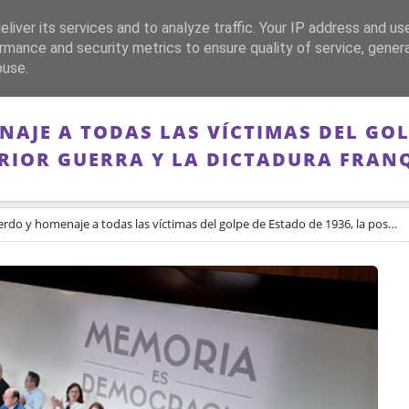
liver its services and to analyze traffic. Your IP address and us
CA
FRANQUISMO
GUERRA DE ESPAÑA
MEMORIA
rmance and security metrics to ensure quality of service, gene
buse.
NAJE A TODAS LAS VÍCTIMAS DEL GOLP
RIOR GUERRA Y LA DICTADURA FRAN
 homenaje a todas las víctimas del golpe de Estado de 1936, la posterior guerra y la dictadura franquista