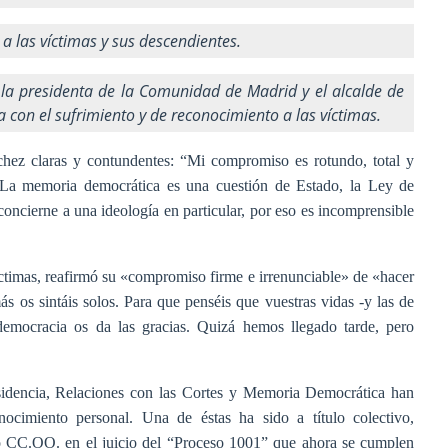
a las víctimas y sus descendientes.
, la presidenta de la Comunidad de Madrid y el alcalde de
 con el sufrimiento y de reconocimiento a las víctimas.
hez claras y contundentes: “Mi compromiso es rotundo, total y
“La memoria democrática es una cuestión de Estado, la Ley de
ncierne a una ideología en particular, por eso es incomprensible
víctimas, reafirmó su «compromiso firme e irrenunciable» de «hacer
 os sintáis solos. Para que penséis que vuestras vidas -y las de
 democracia os da las gracias. Quizá hemos llegado tarde, pero
esidencia, Relaciones con las Cortes y Memoria Democrática han
ocimiento personal. Una de éstas ha sido a título colectivo,
to CC.OO. en el juicio del “Proceso 1001” que ahora se cumplen