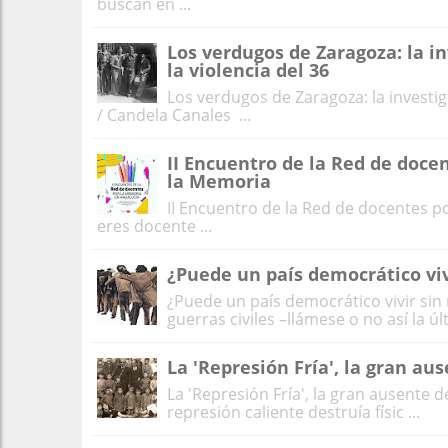
buscan en ...
Los verdugos de Zaragoza: la in
la violencia del 36
Los verdugos de Zaragoza: la investiga
/ Candela Canales ...
II Encuentro de la Red de doce
la Memoria
II Encuentro de la Red de docentes p
eres docente ...
¿Puede un país democrático vi
¿Puede un país democrático vivir si
guerras civiles –llámese o no así la últi
La 'Represión Fría', la gran au
La 'Represión Fría', la gran ausente 
represión caliente destruía físic ...