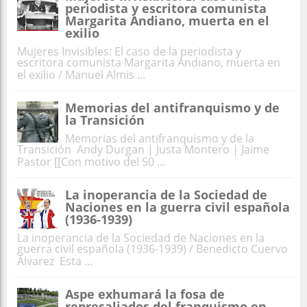
periodista y escritora comunista
Margarita Andiano, muerta en el
exilio
Mujeres Invisibles: El caso de la periodista y
escritora comunista Margarita Andiano, muerta en
el exilio / Manuel Almis ...
Memorias del antifranquismo y de
la Transición
Memorias del antifranquismo y de la
Transición Andy Durgan | Justa Montero | Jaime
Pastor [[Con motivo del 50 ...
La inoperancia de la Sociedad de
Naciones en la guerra civil española
(1936-1939)
La inoperancia de la Sociedad de Naciones en la
guerra civil española (1936-1939) / Benedicto Cuervo
Álvarez Esta ...
Aspe exhumará la fosa de
represaliados del franquismo en