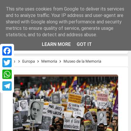
This site uses cookies from Google to deliver its services
and to analyze traffic. Your IP address and user-agent are
shared with Google along with performance and security
metrics to ensure quality of service, generate usage
statistics, and to detect and address abuse.
MUSEO DE LA MEMORIA
LEARN MORE
GOT IT
Facebook
Inicio
Europa
Memoria
Museo de la Memoria
Twitter
WhatsApp
Telegram