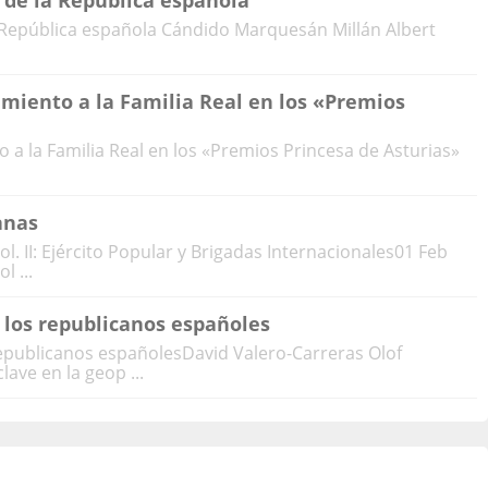
 de la República española
a República española Cándido Marquesán Millán Albert
miento a la Familia Real en los «Premios
 a la Familia Real en los «Premios Princesa de Asturias»
anas
l. II: Ejército Popular y Brigadas Internacionales01 Feb
l ...
 los republicanos españoles
epublicanos españolesDavid Valero-Carreras Olof
ave en la geop ...