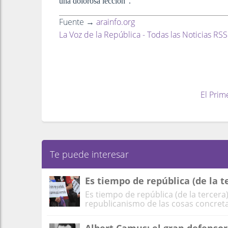
una dolorosa lección”.
Fuente →
arainfo.org
La Voz de la República - Todas las Noticias RSS
El Prim
Te puede interesar
Es tiempo de república (de la t
Es tiempo de república (de la tercera
republicanismo de las cosas concretas