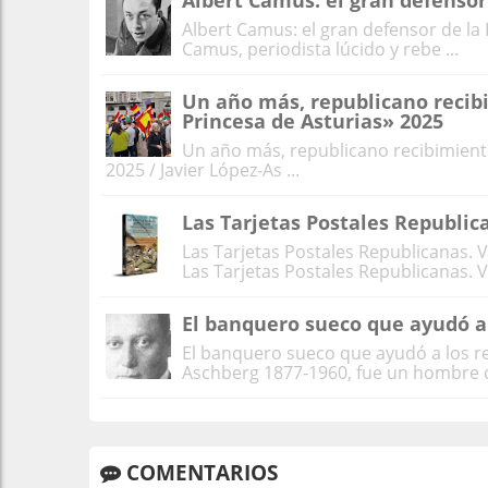
Albert Camus: el gran defensor
Albert Camus: el gran defensor de l
Camus, periodista lúcido y rebe ...
Un año más, republicano recibi
Princesa de Asturias» 2025
Un año más, republicano recibimiento
2025 / Javier López-As ...
Las Tarjetas Postales Republic
Las Tarjetas Postales Republicanas. Vo
Las Tarjetas Postales Republicanas. Vo
El banquero sueco que ayudó a
El banquero sueco que ayudó a los r
Aschberg 1877-1960, fue un hombre cl
COMENTARIOS