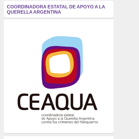
antifascismo
(1006)
COORDINADORA ESTATAL DE APOYO A LA
QUERELLA ARGENTINA
Eventos
(914)
Historia
(752)
Crímenes del franquismo
(721)
dictadura
(699)
Feminismo
(607)
neofranquismo
(567)
Justicia Universal
(527)
Derechos Humanos
(522)
Nacionalcatolicismo
(514)
Exilio
(506)