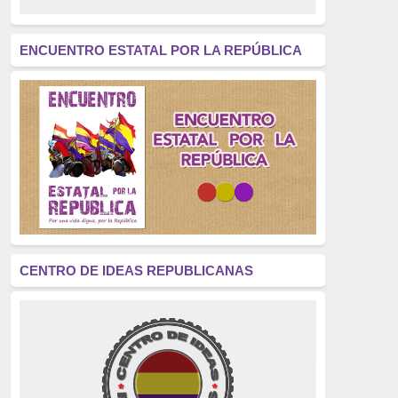
revolución
(312)
América Latina
(305)
ENCUENTRO ESTATAL POR LA REPÚBLICA
Exhumación
(304)
Golpe de Estado
(304)
Brigadas Internacionales
(303)
pensamiento
(294)
Revisionismo
(289)
La Transición
(275)
CENTRO DE IDEAS REPUBLICANAS
presos políticos
(273)
educación pública
(270)
La Izquierda
(260)