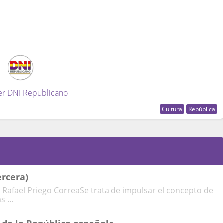
er DNI Republicano
Cultura
República
ercera)
) Rafael Priego CorreaSe trata de impulsar el concepto de
 ...