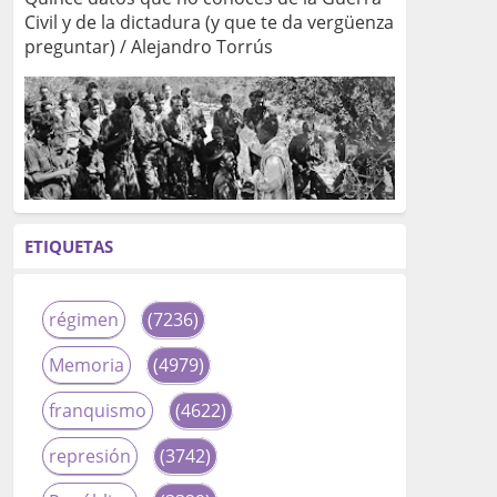
Civil y de la dictadura (y que te da vergüenza
preguntar) / Alejandro Torrús
ETIQUETAS
régimen
(7236)
Memoria
(4979)
franquismo
(4622)
represión
(3742)