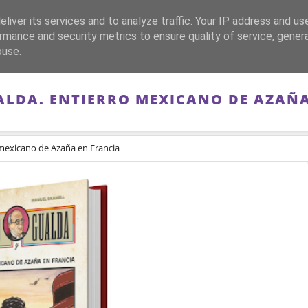
liver its services and to analyze traffic. Your IP address and us
CA
FRANQUISMO
GUERRA DE ESPAÑA
MEMORIA
rmance and security metrics to ensure quality of service, gene
buse.
ALDA. ENTIERRO MEXICANO DE AZAÑA
 mexicano de Azaña en Francia