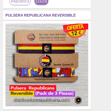
República
(3329)
corrupción
(3266)
PULSERA REPUBLICANA REVERSIBLE
fascismo
(2677)
tardofranquismo
(2320)
Actualidad
(2319)
monarquía
(2253)
borbones
(2176)
Cultura
(2163)
Guerra
(1674)
genocidio
(1234)
mujer
(1070)