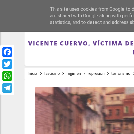
This site uses cookies from Google to de
PORTADA
REPÚBLI
are shared with Google along with perfo
statistics, and to detect and address a
VICENTE CUERVO, VÍCTIMA D
Facebook
Twitter
Inicio
fascismo
régimen
represión
terrorismo
WhatsApp
Telegram