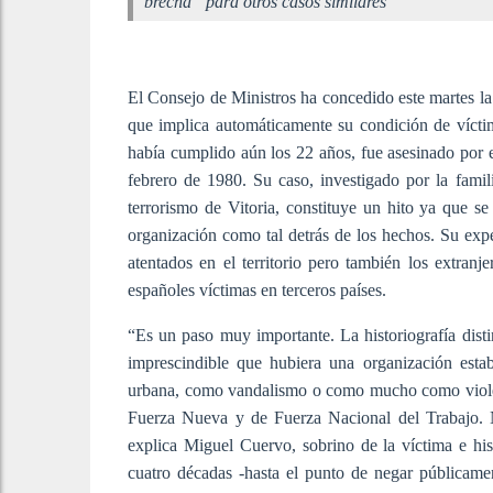
brecha” para otros casos similares
El Consejo de Ministros ha concedido este martes l
que implica automáticamente su condición de vícti
había cumplido aún los 22 años, fue asesinado por 
febrero de 1980. Su caso, investigado por la fami
terrorismo de Vitoria, constituye un hito ya que s
organización como tal detrás de los hechos. Su exp
atentados en el territorio pero también los extranj
españoles víctimas en terceros países.
“Es un paso muy importante. La historiografía disti
imprescindible que hubiera una organización estab
urbana, como vandalismo o como mucho como violenci
Fuerza Nueva y de Fuerza Nacional del Trabajo. No
explica Miguel Cuervo, sobrino de la víctima e his
cuatro décadas -hasta el punto de negar públicame