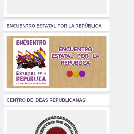
derecho a decidir
(376)
revolución
(312)
América Latina
(305)
ENCUENTRO ESTATAL POR LA REPÚBLICA
Exhumación
(304)
Golpe de Estado
(304)
Brigadas Internacionales
(303)
pensamiento
(294)
Revisionismo
(289)
La Transición
(275)
CENTRO DE IDEAS REPUBLICANAS
presos políticos
(273)
educación pública
(270)