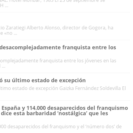
GAL: Hotel Monbar, 1985 El 25 de septiembre se
 ...
io Zaratiegi Alberto Alonso, director de Gogora, ha
 «no ...
 desacomplejadamente franquista entre los
omplejadamente franquista entre los jóvenes en las
...
ió su último estado de excepción
ltimo estado de excepción Gaizka Fernández Soldevilla El
 España y 114.000 desaparecidos del franquismo
 dice esta barbaridad ‘nostálgica’ que les
00 desaparecidos del franquismo y el ‘número dos’ de