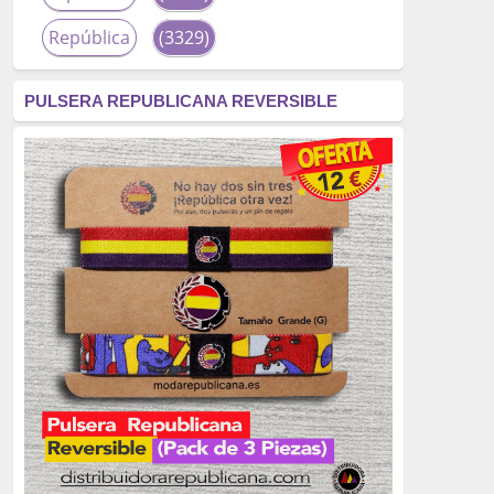
República
(3329)
corrupción
(3266)
PULSERA REPUBLICANA REVERSIBLE
fascismo
(2677)
tardofranquismo
(2320)
Actualidad
(2319)
monarquía
(2253)
borbones
(2176)
Cultura
(2163)
Guerra
(1674)
genocidio
(1234)
mujer
(1070)