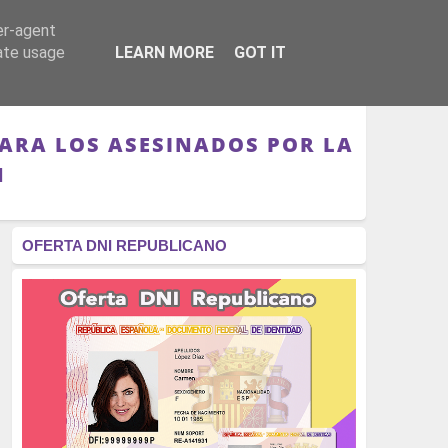
er-agent
RÉGIMEN - MONARQUÍA
CULTURA - LIBROS
rate usage
LEARN MORE
GOT IT
PARA LOS ASESINADOS POR LA
N
OFERTA DNI REPUBLICANO