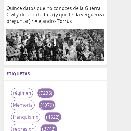
Quince datos que no conoces de la Guerra
Civil y de la dictadura (y que te da vergüenza
preguntar) / Alejandro Torrús
ETIQUETAS
régimen
(7236)
Memoria
(4979)
franquismo
(4622)
represión
(3742)