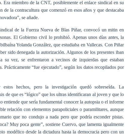
no. Era miembro de la CNT, posiblemente el enlace sindical en su
on de la contracultura que comenzó en esos años y que destacaba
enovadora”, se añade.
sindical de la Fuerza Nueva de Blas Piñar, convocó un mitin en
sonas. El Gobierno civil lo prohibió. Apenas unos días antes, la
 bilbaína Yolanda González, que estudiaba en Vallecas. Con Piñar
aber sido denegada la autorización. Algunos de los presentes iban
, a su vez, se enfrentaron a vecinos de izquierdas que estaban
a. Prácticamente “fue ejecutado”, según los datos recopilados por
estos hechos, pero la investigación quedó sobreseída. La
sis de que es “lógico” que los ultras identificaran al joven y que lo
rino entiende que sería fundamental conocer la autopsia o el informe
ible relación con elementos parapoliciales o paramilitares, aunque
mario que no condujo a nada pero que podría esconder pistas.
época? Muy poca gente”, sostiene Cuervo, que lamenta igualmente
io modélico desde la dictadura hasta la democracia pero con un