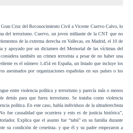
a Gran Cruz del Reconocimiento Civil a Vicente Cuervo Calvo, lo
ma del terrorismo. Cuervo, un joven militante de la CNT que no
elementos de la extrema derecha en Vallecas, en Madrid, el 10 de
lia y apoyado por un dictamen del Memorial de las víctimas del
e considera también un crimen terrorista a pesar de no haber una
ediente es el número 1.454 en España, un listado que incluye los
eros asesinados por organizaciones españolas en sus países o los
ngue entre violencia política y terrorismo y parecía más o menos
le detrás para que fuera terrorismo. Se trataba como violencia
a política. En este caso, había individuos de la ultraderechista
 fue casualidad que ocurriera y esto es de justicia histórica”,
toriador. Explica que el asunto fue “tabú” en su familia durante
nte su condición de cenetista- y que él y su padre empezaron a