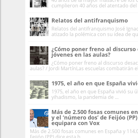
40 años de la mayor masacre de los 
cumplieron 40 años del atentado del H
Relatos del antifranquismo
Relatos del antifranquismo José Ignac
atizado la polémica con su idea de que
¿Cómo poner freno al discurso
jóvenes en las aulas?
¿Cómo poner freno al discurso desac
aulas? / Jordi MartínLas escuelas combatirán el 
1975, el año en que España viv
1975, el año en que España vivió su ú
yihadismo, la pandemia de ...
Más de 2.500 fosas comunes en
y el ‘número dos’ de Feijóo (PP)
equipara con Vox
Más de 2.500 fosas comunes en España y 114.0
Feijóo (PP) dice esta b ...