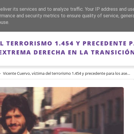
liver its services and to analyze traffic. Your IP address and us
CA
FRANQUISMO
GUERRA DE ESPAÑA
MEMORIA
rmance and security metrics to ensure quality of service, gene
buse.
EL TERRORISMO 1.454 Y PRECEDENTE 
EXTREMA DERECHA EN LA TRANSICIÓ
Vicente Cuervo, víctima del terrorismo 1.454 y precedente para los asesinados por la extrema derecha en la Transición