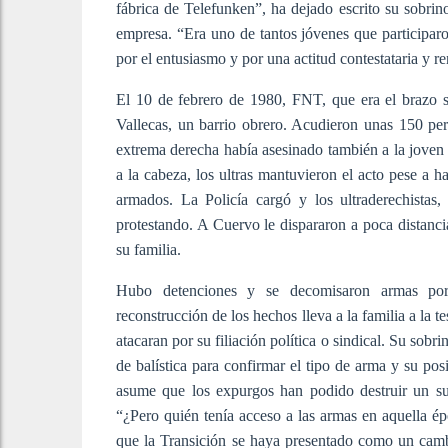
fábrica de Telefunken”, ha dejado escrito su sobri
empresa. “Era uno de tantos jóvenes que participar
por el entusiasmo y por una actitud contestataria y r
El 10 de febrero de 1980, FNT, que era el brazo 
Vallecas, un barrio obrero. Acudieron unas 150 per
extrema derecha había asesinado también a la joven
a la cabeza, los ultras mantuvieron el acto pese a h
armados. La Policía cargó y los ultraderechistas
protestando. A Cuervo le dispararon a poca distanci
su familia.
Hubo detenciones y se decomisaron armas por 
reconstrucción de los hechos lleva a la familia a la te
atacaran por su filiación política o sindical. Su sob
de balística para confirmar el tipo de arma y su pos
asume que los expurgos han podido destruir un su
“¿Pero quién tenía acceso a las armas en aquella 
que la Transición se haya presentado como un camb