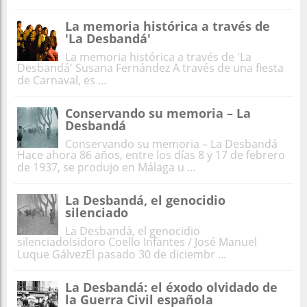
La memoria histórica a través de
'La Desbandá'
La memoria histórica a través de 'La
Desbandá' Susana Fernández A través de una fiesta
de Carnaval, es ...
Conservando su memoria – La
Desbandá
Conservando su memoria – La Desbandá
Hace ahora 86 años, entre los días 8 y 17 de febrero
de 1937, se produjo en Málaga u ...
La Desbandá, el genocidio
silenciado
La Desbandá, el genocidio
silenciadoIsidoro Coello Infantes / José Manuel
Luque GálvezEl pasado 30 de diciembr ...
La Desbandá: el éxodo olvidado de
la Guerra Civil española