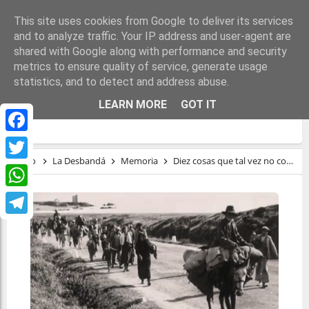
This site uses cookies from Google to deliver its services
and to analyze traffic. Your IP address and user-agent are
shared with Google along with performance and security
metrics to ensure quality of service, generate usage
statistics, and to detect and address abuse.
DIEZ COSAS QUE TAL VEZ NO CONOCÍAS
LEARN MORE
GOT IT
DE LA ‘DESBANDÁ’
Facebook
Inicio
La Desbandá
Memoria
Diez cosas que tal vez no conocías de la ‘Desbandá’
Twitter
WhatsApp
Telegram