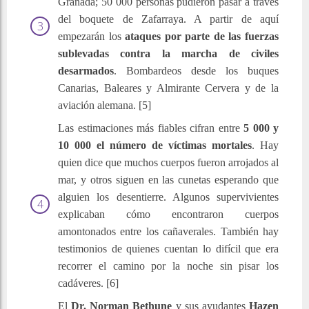
Granada; 50 000 personas pudieron pasar a través
del boquete de Zafarraya. A partir de aquí
empezarán los
ataques por parte de las fuerzas
sublevadas contra la marcha de civiles
desarmados
. Bombardeos desde los buques
Canarias, Baleares y Almirante Cervera y de la
aviación alemana. [5]
Las estimaciones más fiables cifran entre
5 000 y
10 000 el número de víctimas mortales
. Hay
quien dice que muchos cuerpos fueron arrojados al
mar, y otros siguen en las cunetas esperando que
alguien los desentierre. Algunos supervivientes
explicaban cómo encontraron cuerpos
amontonados entre los cañaverales. También hay
testimonios de quienes cuentan lo difícil que era
recorrer el camino por la noche sin pisar los
cadáveres. [6]
El
Dr. Norman Bethune
y sus ayudantes
Hazen