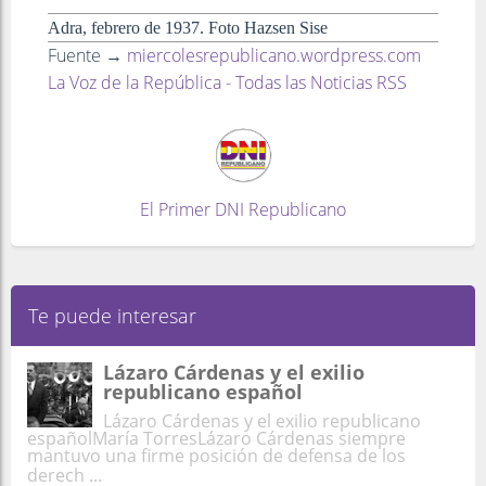
Adra, febrero de 1937. Foto Hazsen Sise
Fuente →
miercolesrepublicano.wordpress.com
La Voz de la República - Todas las Noticias RSS
El Primer DNI Republicano
Te puede interesar
Lázaro Cárdenas y el exilio
republicano español
Lázaro Cárdenas y el exilio republicano
españolMaría TorresLázaro Cárdenas siempre
mantuvo una firme posición de defensa de los
derech ...