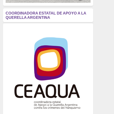
antifascismo
(1006)
COORDINADORA ESTATAL DE APOYO A LA
QUERELLA ARGENTINA
Eventos
(914)
Historia
(752)
Crímenes del franquismo
(721)
dictadura
(699)
Feminismo
(607)
neofranquismo
(567)
Justicia Universal
(527)
Derechos Humanos
(522)
Nacionalcatolicismo
(514)
Exilio
(506)