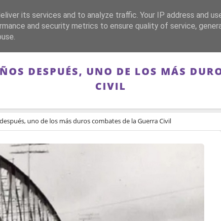
liver its services and to analyze traffic. Your IP address and us
CA
FRANQUISMO
GUERRA DE ESPAÑA
MEMORIA
rmance and security metrics to ensure quality of service, gene
buse.
AÑOS DESPUÉS, UNO DE LOS MÁS DUR
CIVIL
s después, uno de los más duros combates de la Guerra Civil