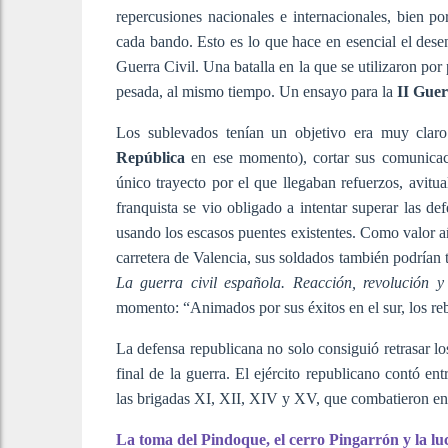
repercusiones nacionales e internacionales, bien p
cada bando. Esto es lo que hace en esencial el desen
Guerra Civil. Una batalla en la que se utilizaron po
pesada, al mismo tiempo. Un ensayo para la
II Gue
Los sublevados tenían un objetivo era muy claro:
República
en ese momento), cortar sus comunicacio
único trayecto por el que llegaban refuerzos, avitua
franquista se vio obligado a intentar superar las de
usando los escasos puentes existentes. Como valor a
carretera de Valencia, sus soldados también podrían 
La guerra civil española. Reacción, revolución 
momento: “Animados por sus éxitos en el sur, los re
La defensa republicana no solo consiguió retrasar lo
final de la guerra. El ejército republicano contó en
las brigadas XI, XII, XIV y XV, que combatieron en
La toma del Pindoque, el cerro Pingarrón y la luc