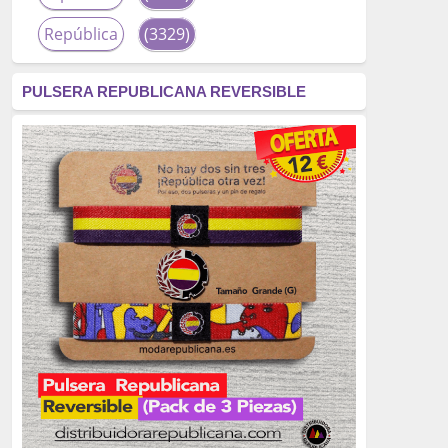
República
(3329)
corrupción
(3266)
PULSERA REPUBLICANA REVERSIBLE
fascismo
(2677)
tardofranquismo
(2320)
Actualidad
(2319)
monarquía
(2253)
borbones
(2176)
Cultura
(2163)
Guerra
(1674)
genocidio
(1234)
mujer
(1070)