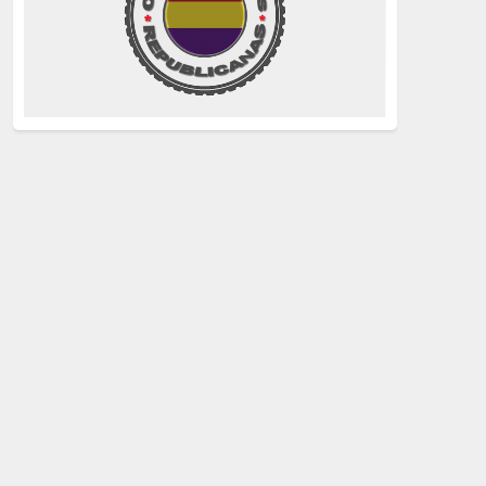
La Izquierda
(260)
justicia
(258)
Holocausto
(239)
Maquis
(237)
capitalismo
(228)
crisis sanitaria
(228)
Catalunya Proces
(227)
Lucha de clases
(211)
comunismo
(208)
bebés robados
(199)
Imperialismo
(189)