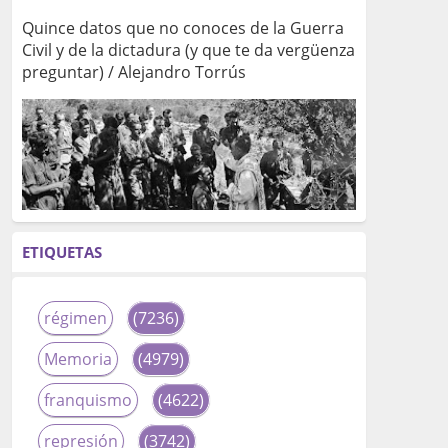
Quince datos que no conoces de la Guerra
Civil y de la dictadura (y que te da vergüenza
preguntar) / Alejandro Torrús
ETIQUETAS
régimen
(7236)
Memoria
(4979)
franquismo
(4622)
represión
(3742)