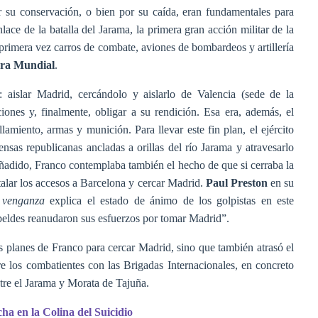
or su conservación, o bien por su caída, eran fundamentales para
lace de la batalla del Jarama, la primera gran acción militar de la
r primera vez carros de combate, aviones de bombardeos y artillería
rra Mundial
.
 aislar Madrid, cercándolo y aislarlo de Valencia (sede de la
nes y, finalmente, obligar a su rendición. Esa era, además, el
llamiento, armas y munición. Para llevar este fin plan, el ejército
fensas republicanas ancladas a orillas del río Jarama y atravesarlo
ñadido, Franco contemplaba también el hecho de que si cerraba la
talar los accesos a Barcelona y cercar Madrid.
Paul Preston
en su
y venganza
explica el estado de ánimo de los golpistas en este
beldes reanudaron sus esfuerzos por tomar Madrid”.
s planes de Franco para cercar Madrid, sino que también atrasó el
tre los combatientes con las Brigadas Internacionales, en concreto
tre el Jarama y Morata de Tajuña.
ha en la Colina del Suicidio