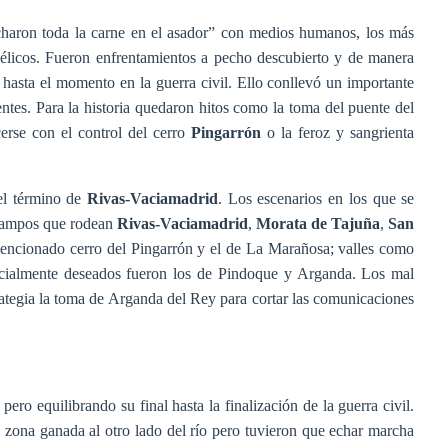
charon toda la carne en el asador” con medios humanos, los más
bélicos. Fueron enfrentamientos a pecho descubierto y de manera
hasta el momento en la guerra civil. Ello conllevó un importante
ntes. Para la historia quedaron hitos como la toma del puente del
cerse con el control del cerro
Pingarrón
o la feroz y sangrienta
el término de
Rivas-Vaciamadrid
. Los escenarios en los que se
 campos que rodean
Rivas-Vaciamadrid
,
Morata de Tajuña
,
San
encionado cerro del Pingarrón y el de La Marañosa; valles como
cialmente deseados fueron los de Pindoque y Arganda. Los mal
ategia la toma de Arganda del Rey para cortar las comunicaciones
pero equilibrando su final hasta la finalización de la guerra civil.
 zona ganada al otro lado del río pero tuvieron que echar marcha