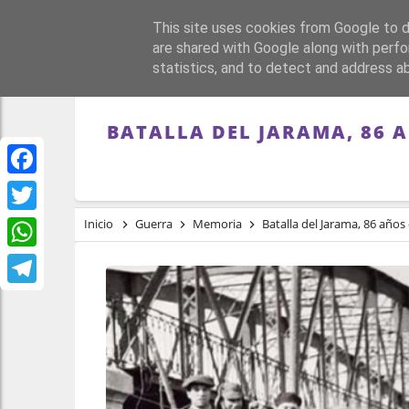
This site uses cookies from Google to de
PORTADA
REPÚBLI
are shared with Google along with perfo
statistics, and to detect and address a
BATALLA DEL JARAMA, 86 
Facebook
Twitter
Inicio
Guerra
Memoria
Batalla del Jarama, 86 año
WhatsApp
Telegram