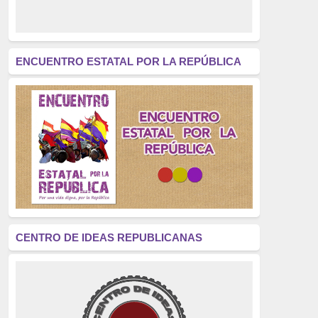
derecho a decidir
(376)
revolución
(312)
América Latina
(305)
ENCUENTRO ESTATAL POR LA REPÚBLICA
Exhumación
(304)
Golpe de Estado
(304)
Brigadas Internacionales
(303)
pensamiento
(294)
Revisionismo
(289)
La Transición
(275)
CENTRO DE IDEAS REPUBLICANAS
presos políticos
(273)
educación pública
(270)