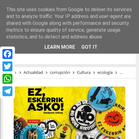
This site uses cookies from Google to deliver its services
and to analyze traffic. Your IP address and user-agent are
shared with Google along with performance and security
metrics to ensure quality of service, generate usage
statistics, and to detect and address abuse.
EZ, ESKERRIK ASKO. LA VENTANA DE
LEARN MORE
GOT IT
GLADYS
Facebook
Inicio
Actualidad
corrupción
Cultura
ecología
movimient
Twitter
WhatsApp
Telegram