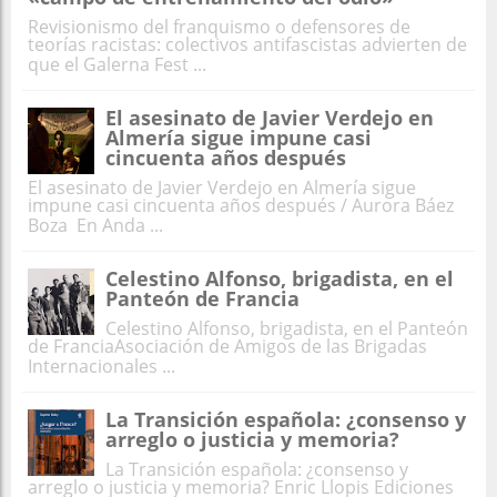
Revisionismo del franquismo o defensores de
teorías racistas: colectivos antifascistas advierten de
que el Galerna Fest ...
El asesinato de Javier Verdejo en
Almería sigue impune casi
cincuenta años después
El asesinato de Javier Verdejo en Almería sigue
impune casi cincuenta años después / Aurora Báez
Boza En Anda ...
Celestino Alfonso, brigadista, en el
Panteón de Francia
Celestino Alfonso, brigadista, en el Panteón
de FranciaAsociación de Amigos de las Brigadas
Internacionales ...
La Transición española: ¿consenso y
arreglo o justicia y memoria?
La Transición española: ¿consenso y
arreglo o justicia y memoria? Enric Llopis Ediciones