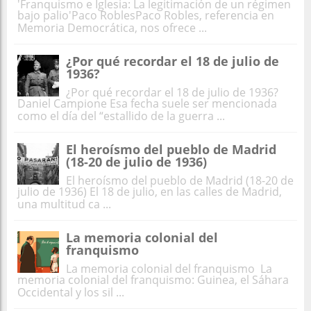
'Franquismo e Iglesia: La legitimación de un régimen
bajo palio'Paco RoblesPaco Robles, referencia en
Memoria Democrática, nos ofrece ...
¿Por qué recordar el 18 de julio de
1936?
¿Por qué recordar el 18 de julio de 1936?
Daniel Campione Esa fecha suele ser mencionada
como el día del “estallido de la guerra ...
El heroísmo del pueblo de Madrid
(18-20 de julio de 1936)
El heroísmo del pueblo de Madrid (18-20 de
julio de 1936) El 18 de julio, en las calles de Madrid,
una multitud ca ...
La memoria colonial del
franquismo
La memoria colonial del franquismo La
memoria colonial del franquismo: Guinea, el Sáhara
Occidental y los sil ...