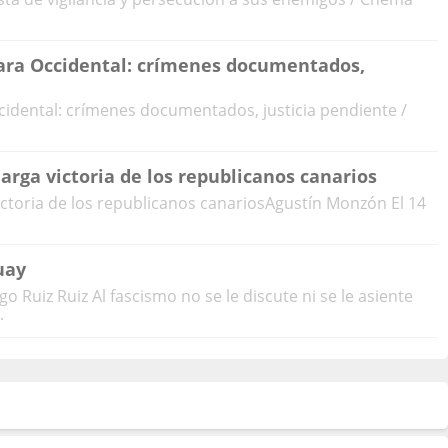
hara Occidental: crímenes documentados,
ccidental: crímenes documentados, justicia pendiente /
marga victoria de los republicanos canarios
victoria de los republicanos canariosAgustín Monzón El 14
uay
 Ruiz Ruiz Al fascismo no se le discute ni se le asiente
.