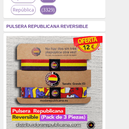
República
(3329)
corrupción
(3266)
PULSERA REPUBLICANA REVERSIBLE
fascismo
(2677)
tardofranquismo
(2320)
Actualidad
(2319)
monarquía
(2253)
borbones
(2176)
Cultura
(2163)
Guerra
(1674)
genocidio
(1234)
mujer
(1070)