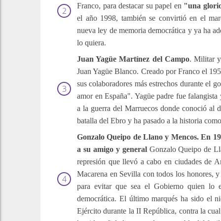
Franco, para destacar su papel en
"una glorio
el año 1998, también se convirtió en el mar
nueva ley de memoria democrática y ya ha ad
lo quiera.
Juan Yagüe Martínez del Campo
. Militar
Juan Yagüe Blanco. Creado por Franco el 1952
sus colaboradores más estrechos durante el go
amor en España". Yagüe padre fue falangista 
a la guerra del Marruecos donde conoció al d
batalla del Ebro y ha pasado a la historia com
Gonzalo Queipo de Llano y Mencos. En 19
a su amigo y general
Gonzalo Queipo de Llan
represión que llevó a cabo en ciudades de And
Macarena en Sevilla con todos los honores, 
para evitar que sea el Gobierno quien lo
democrática. El último marqués ha sido el nie
Ejército durante la II República, contra la 