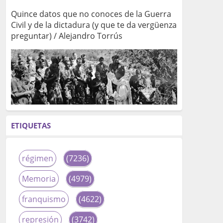
Quince datos que no conoces de la Guerra
Civil y de la dictadura (y que te da vergüenza
preguntar) / Alejandro Torrús
ETIQUETAS
régimen
(7236)
Memoria
(4979)
franquismo
(4622)
represión
(3742)