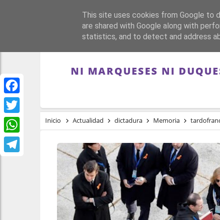
This site uses cookies from Google to de
PORTADA
REPÚBLI
are shared with Google along with perfo
statistics, and to detect and address a
NI MARQUESES NI DUQUES
Facebook
Twitter
Inicio
Actualidad
dictadura
Memoria
tardofra
WhatsApp
Telegram