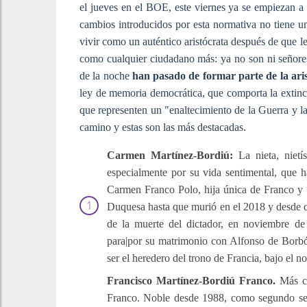
el jueves en el BOE, este viernes ya se empiezan a v
cambios introducidos por esta normativa no tiene un 
vivir como un auténtico aristócrata después de que l
como cualquier ciudadano más: ya no son ni señores
de la noche
han pasado de formar parte de la arist
ley de memoria democrática, que comporta la extinc
que representen un "enaltecimiento de la Guerra y la
camino y estas son las más destacadas.
Carmen Martínez-Bordiú:
La nieta, nietí
especialmente por su vida sentimental, que 
Carmen Franco Polo, hija única de Franco y 
Duquesa hasta que murió en el 2018 y desde qu
de la muerte del dictador, en noviembre d
para|por su matrimonio con Alfonso de Borbó
ser el heredero del trono de Francia, bajo el
Francisco Martínez-Bordiú Franco.
Más c
Franco. Noble desde 1988, como segundo seño