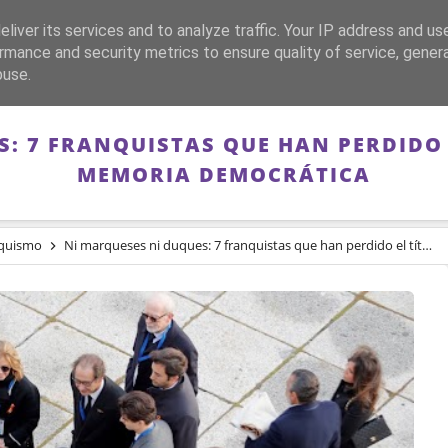
liver its services and to analyze traffic. Your IP address and us
CA
FRANQUISMO
GUERRA DE ESPAÑA
MEMORIA
rmance and security metrics to ensure quality of service, gene
buse.
: 7 FRANQUISTAS QUE HAN PERDIDO 
MEMORIA DEMOCRÁTICA
nquismo
Ni marqueses ni duques: 7 franquistas que han perdido el título con la ley de Memoria Democrática