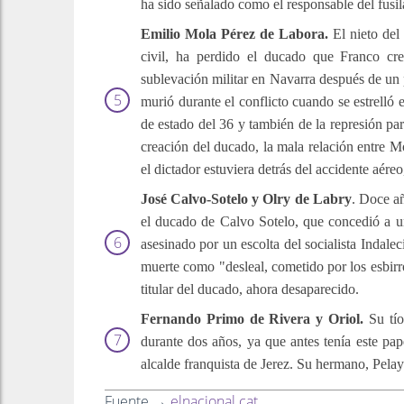
ha sido señalado como el responsable del fusi
Emilio Mola Pérez de Labora.
El nieto del 
civil, ha perdido el ducado que Franco c
sublevación militar en Navarra después de un
murió durante el conflicto cuando se estrelló 
de estado del 36 y también de la represión par
creación del ducado, la mala relación entre M
el dictador estuviera detrás del accidente aér
José Calvo-Sotelo y Olry de Labry
. Doce añ
el ducado de Calvo Sotelo, que concedió a un
asesinado por un escolta del socialista Indale
muerte como "desleal, cometido por los esbirr
titular del ducado, ahora desaparecido.
Fernando Primo de Rivera y Oriol.
Su tío
durante dos años, ya que antes tenía este pa
alcalde franquista de Jerez. Su hermano, Pelay
Fuente →
elnacional.cat