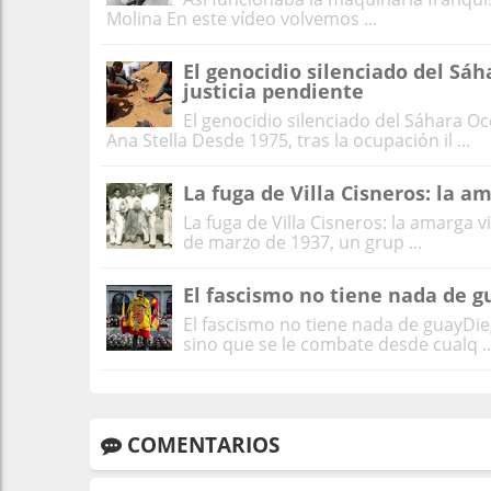
Molina En este vídeo volvemos ...
El genocidio silenciado del Sá
justicia pendiente
El genocidio silenciado del Sáhara O
Ana Stella Desde 1975, tras la ocupación il ...
La fuga de Villa Cisneros: la a
La fuga de Villa Cisneros: la amarga 
de marzo de 1937, un grup ...
El fascismo no tiene nada de g
El fascismo no tiene nada de guayDiego
sino que se le combate desde cualq ..
COMENTARIOS