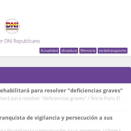
er DNI Republicano
Actualidad
dictadura
Memoria
tardofranquismo
rehabilitará para resolver "deficiencias graves"
itará para resolver "deficiencias graves" / Núria Pons El
ranquista de vigilancia y persecución a sus
sta de vigilancia y persecución a sus enemigos / Chema