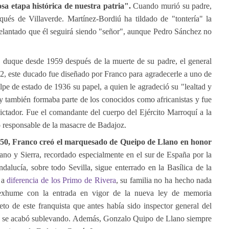
sa etapa histórica de nuestra patria".
Cuando murió su padre,
qués de Villaverde. Martínez-Bordiú ha tildado de "tontería" la
elantado que él seguirá siendo "señor", aunque Pedro Sánchez no
 y duque desde 1959 después de la muerte de su padre, el general
, este ducado fue diseñado por Franco para agradecerle a uno de
lpe de estado de 1936 su papel, a quien le agradeció su "lealtad y
y también formaba parte de los conocidos como africanistas y fue
ictador. Fue el comandante del cuerpo del Ejército Marroquí a la
o responsable de la masacre de Badajoz.
50, Franco creó el marquesado de Queipo de Llano en honor
o y Sierra, recordado especialmente en el sur de España por la
alucía, sobre todo Sevilla, sigue enterrado en la Basílica de la
y a
diferencia de los Primo de Rivera
, su familia no ha hecho nada
 exhume con la entrada en vigor de la nueva ley de memoria
to de este franquista que antes había sido inspector general del
cual se acabó sublevando. Además, Gonzalo Quipo de Llano siempre