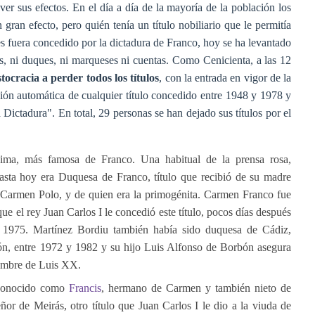
er sus efectos. En el día a día de la mayoría de la población los
gran efecto, pero quién tenía un título nobiliario que le permitía
es fuera concedido por la dictadura de Franco, hoy se ha levantado
, ni duques, ni marqueses ni cuentas. Como Cenicienta, a las 12
ocracia a perder todos los títulos
, con la entrada en vigor de la
ión automática de cualquier título concedido entre 1948 y 1978 y
 Dictadura". En total, 29 personas se han dejado sus títulos por el
sima, más famosa de Franco. Una habitual de la prensa rosa,
hasta hoy era Duquesa de Franco, título que recibió de su madre
Carmen Polo, y de quien era la primogénita. Carmen Franco fue
e el rey Juan Carlos I le concedió este título, pocos días después
e 1975. Martínez Bordiu también había sido duquesa de Cádiz,
n, entre 1972 y 1982 y su hijo Luis Alfonso de Borbón asegura
 nombre de Luis XX.
onocido como
Francis
, hermano de Carmen y también nieto de
r de Meirás, otro título que Juan Carlos I le dio a la viuda de