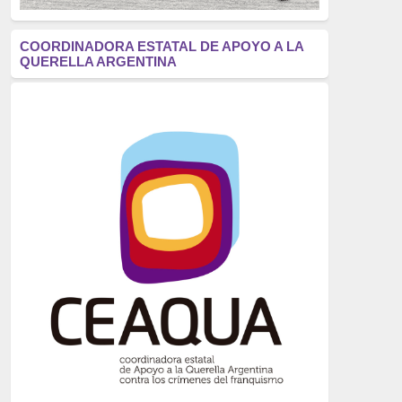
antifascismo
(1006)
COORDINADORA ESTATAL DE APOYO A LA
QUERELLA ARGENTINA
Eventos
(914)
Historia
(752)
Crímenes del franquismo
(721)
dictadura
(699)
Feminismo
(607)
neofranquismo
(567)
Justicia Universal
(527)
Derechos Humanos
(522)
Nacionalcatolicismo
(514)
Exilio
(506)