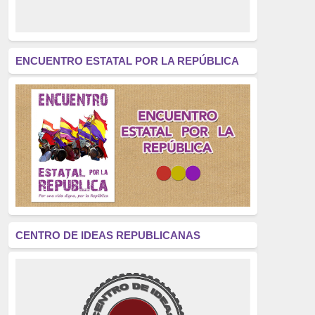
derecho a decidir
(376)
revolución
(312)
América Latina
(305)
ENCUENTRO ESTATAL POR LA REPÚBLICA
Exhumación
(304)
Golpe de Estado
(304)
Brigadas Internacionales
(303)
pensamiento
(294)
Revisionismo
(289)
La Transición
(275)
CENTRO DE IDEAS REPUBLICANAS
presos políticos
(273)
educación pública
(270)