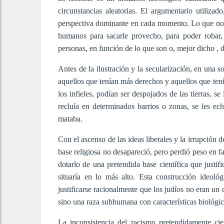
circunstancias aleatorias. El argumentario utiliza
perspectiva dominante en cada momento. Lo que no ca
humanos para sacarle provecho, para poder robar, 
personas, en función de lo que son o, mejor dicho , 
Antes de la ilustración y la secularización, en una so
aquellos que tenían más derechos y aquellos que tení
los infieles, podían ser despojados de las tierras, s
recluía en determinados barrios o zonas, se les ech
mataba.
Con el ascenso de las ideas liberales y la irrupción 
base religiosa no desapareció, pero perdió peso en f
dotarlo de una pretendida base científica que justif
situaría en lo más alto. Esta construcción ideoló
justificarse racionalmente que los judíos no eran un
sino una raza subhumana con características biológic
La inconsistencia del racismo pretendidamente cie