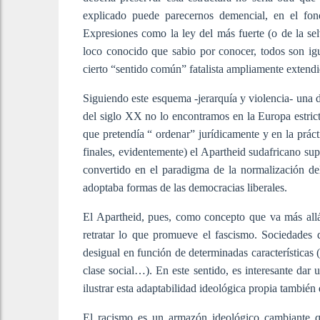
explicado puede parecernos demencial, en el fond
Expresiones como la ley del más fuerte (o de la se
loco conocido que sabio por conocer, todos son i
cierto “sentido común” fatalista ampliamente extendi
Siguiendo este esquema -jerarquía y violencia- una d
del siglo XX no lo encontramos en la Europa estrict
que pretendía “ ordenar” jurídicamente y en la práct
finales, evidentemente) el Apartheid sudafricano su
convertido en el paradigma de la normalización d
adoptaba formas de las democracias liberales.
El Apartheid, pues, como concepto que va más allá
retratar lo que promueve el fascismo. Sociedades 
desigual en función de determinadas características 
clase social…). En este sentido, es interesante dar 
ilustrar esta adaptabilidad ideológica propia también
El racismo es un armazón ideológico cambiante q