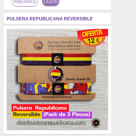
República
(3329)
corrupción
(3266)
PULSERA REPUBLICANA REVERSIBLE
fascismo
(2677)
tardofranquismo
(2320)
Actualidad
(2319)
monarquía
(2253)
borbones
(2176)
Cultura
(2163)
Guerra
(1674)
genocidio
(1234)
mujer
(1070)