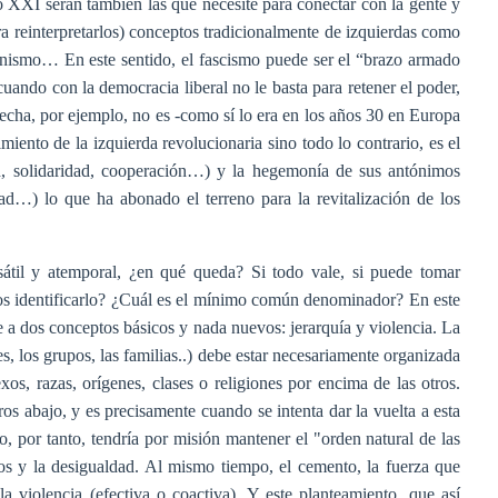
lo XXI serán también las que necesite para conectar con la gente y
ara reinterpretarlos) conceptos tradicionalmente de izquierdas como
feminismo… En este sentido, el fascismo puede ser el “brazo armado
 cuando con la democracia liberal no le basta para retener el poder,
recha, por ejemplo, no es -como sí lo era en los años 30 en Europa
miento de la izquierda revolucionaria sino todo lo contrario, es el
ad, solidaridad, cooperación…) y la hegemonía de sus antónimos
dad…) lo que ha abonado el terreno para la revitalización de los
rsátil y atemporal, ¿en qué queda? Si todo vale, si puede tomar
os identificarlo? ¿Cuál es el mínimo común denominador? En este
 a dos conceptos básicos y nada nuevos: jerarquía y violencia. La
s, los grupos, las familias..) debe estar necesariamente organizada
os, razas, orígenes, clases o religiones por encima de las otros.
os abajo, y es precisamente cuando se intenta dar la vuelta a esta
 por tanto, tendría por misión mantener el "orden natural de las
gios y la desigualdad. Al mismo tiempo, el cemento, la fuerza que
la violencia (efectiva o coactiva). Y este planteamiento, que así