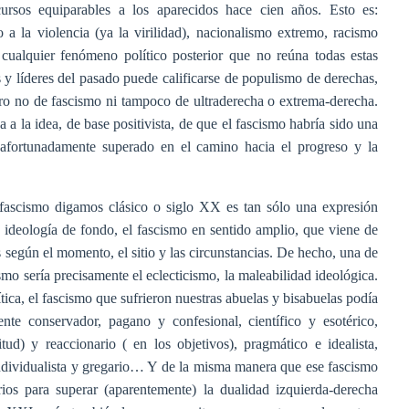
rsos equiparables a los aparecidos hace cien años. Esto es:
to a la violencia (ya la virilidad), nacionalismo extremo, racismo
cualquier fenómeno político posterior que no reúna todas estas
as y líderes del pasado puede calificarse de populismo de derechas,
ro no de fascismo ni tampoco de ultraderecha o extrema-derecha.
a a la idea, de base positivista, de que el fascismo habría sido una
afortunadamente superado en el camino hacia el progreso y la
l fascismo digamos clásico o siglo XX es tan sólo una expresión
 ideología de fondo, el fascismo en sentido amplio, que viene de
según el momento, el sitio y las circunstancias. De hecho, una de
ismo sería precisamente el eclecticismo, la maleabilidad ideológica.
ica, el fascismo que sufrieron nuestras abuelas y bisabuelas podía
e conservador, pagano y confesional, científico y esotérico,
itud) y reaccionario ( en los objetivos), pragmático e idealista,
a, individualista y gregario… Y de la misma manera que ese fascismo
rios para superar (aparentemente) la dualidad izquierda-derecha