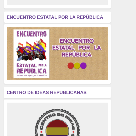
revolución
(312)
América Latina
(305)
ENCUENTRO ESTATAL POR LA REPÚBLICA
Exhumación
(304)
Golpe de Estado
(304)
Brigadas Internacionales
(303)
pensamiento
(294)
Revisionismo
(289)
La Transición
(275)
CENTRO DE IDEAS REPUBLICANAS
presos políticos
(273)
educación pública
(270)
La Izquierda
(260)