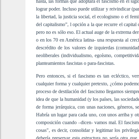
hasta, las formas que adoptará el fascismo en el sig
lograr poder. Incluso puede utilizar y reivindicar (p
la libertad, la justicia social, el ecologismo o el 
del capitalismo”, l opción a la que recurre el capital
pero no es sólo eso. El actual auge de la extrema de
o en los 70 en América latina- una respuesta al creci
descrédito de los valores de izquierdas (comunid
neoliberales (individualismo, egoísmo, competitivi
planteamientos fascistas o para-fascistas.
Pero entonces, si el fascismo es tan ecléctico, ve
cualquier forma y cualquier pretexto, ¿cómo podem
proceso de destilación del fascismo llegamos siempre
idea de que la humanidad (y los países, las sociedade
de forma jerárquica, con unas naciones, géneros, sex
Habría un lugar para cada uno, con unos arriba y otr
composición cuando –dicen- vamos mal. El fascismo,
cosas", es decir, consolidar y legitimar los privile
debería preservar esta estructura no sería otra que 