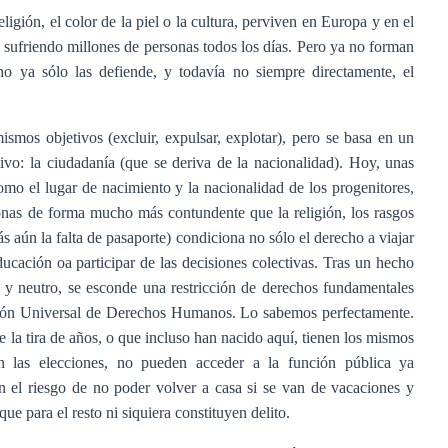
ligión, el color de la piel o la cultura, perviven en Europa y en el
sufriendo millones de personas todos los días. Pero ya no forman
ho ya sólo las defiende, y todavía no siempre directamente, el
ismos objetivos (excluir, expulsar, explotar), pero se basa en un
tivo: la ciudadanía (que se deriva de la nacionalidad). Hoy, unas
como el lugar de nacimiento y la nacionalidad de los progenitores,
onas de forma mucho más contundente que la religión, los rasgos
ás aún la falta de pasaporte) condiciona no sólo el derecho a viajar
educación oa participar de las decisiones colectivas. Tras un hecho
o y neutro, se esconde una restricción de derechos fundamentales
ación Universal de Derechos Humanos. Lo sabemos perfectamente.
 la tira de años, o que incluso han nacido aquí, tienen los mismos
n las elecciones, no pueden acceder a la función pública ya
n el riesgo de no poder volver a casa si se van de vacaciones y
ue para el resto ni siquiera constituyen delito.