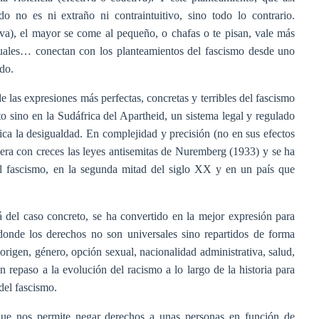
o no es ni extraño ni contraintuitivo, sino todo lo contrario.
lva), el mayor se come al pequeño, o chafas o te pisan, vale más
guales… conectan con los planteamientos del fascismo desde uno
do.
e las expresiones más perfectas, concretas y terribles del fascismo
o sino en la Sudáfrica del Apartheid, un sistema legal y regulado
ica la desigualdad. En complejidad y precisión (no en sus efectos
pera con creces las leyes antisemitas de Nuremberg (1933) y se ha
el fascismo, en la segunda mitad del siglo XX y en un país que
 del caso concreto, se ha convertido en la mejor expresión para
donde los derechos no son universales sino repartidos de forma
(origen, género, opción sexual, nacionalidad administrativa, salud,
un repaso a la evolución del racismo a lo largo de la historia para
 del fascismo.
ue nos permite negar derechos a unas personas en función de