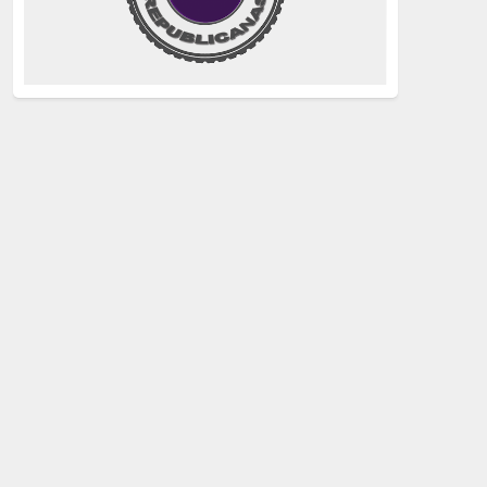
justicia
(258)
Holocausto
(239)
Maquis
(237)
capitalismo
(228)
crisis sanitaria
(228)
Catalunya Proces
(227)
Lucha de clases
(211)
comunismo
(208)
bebés robados
(199)
Imperialismo
(189)
LGTBIQ
(181)