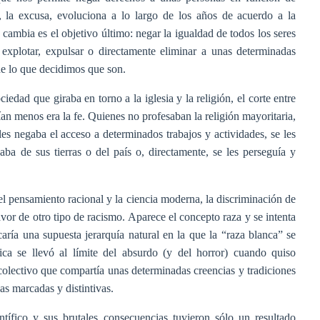
do, la excusa, evoluciona a lo largo de los años de acuerdo a la
mbia es el objetivo último: negar la igualdad de todos los seres
explotar, expulsar o directamente eliminar a unas determinadas
de lo que decidimos que son.
ciedad que giraba en torno a la iglesia y la religión, el corte entre
an menos era la fe. Quienes no profesaban la religión mayoritaria,
e les negaba el acceso a determinados trabajos y actividades, se les
aba de sus tierras o del país o, directamente, se les perseguía y
del pensamiento racional y la ciencia moderna, la discriminación de
avor de otro tipo de racismo. Aparece el concepto raza y se intenta
icaría una supuesta jerarquía natural en la que la “raza blanca” se
gica se llevó al límite del absurdo (y del horror) cuando quiso
 colectivo que compartía unas determinadas creencias y tradiciones
as marcadas y distintivas.
ntífico y sus brutales consecuencias tuvieron sólo un resultado