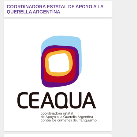
antifascismo
(1006)
COORDINADORA ESTATAL DE APOYO A LA
QUERELLA ARGENTINA
Eventos
(914)
Historia
(752)
Crímenes del franquismo
(721)
dictadura
(699)
Feminismo
(607)
neofranquismo
(567)
Justicia Universal
(527)
Derechos Humanos
(522)
Nacionalcatolicismo
(514)
Exilio
(506)