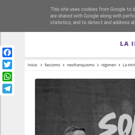
This site uses cookies from Google to de
PORTADA
REPÚBLI
are shared with Google along with perfo
statistics, and to detect and address a
LA 
Facebook
Inicio
fascismo
neofranquismo
régimen
La int
Twitter
WhatsApp
Telegram