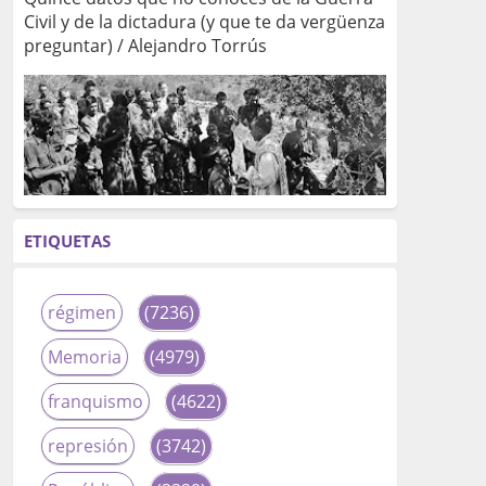
Civil y de la dictadura (y que te da vergüenza
preguntar) / Alejandro Torrús
ETIQUETAS
régimen
(7236)
Memoria
(4979)
franquismo
(4622)
represión
(3742)