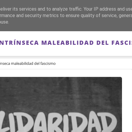
liver its services and to analyze traffic. Your IP address and us
CA
FRANQUISMO
GUERRA DE ESPAÑA
MEMORIA
rmance and security metrics to ensure quality of service, gene
buse.
INTRÍNSECA MALEABILIDAD DEL FASC
rínseca maleabilidad del fascismo