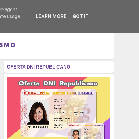
er-agent
RÉGIMEN - MONARQUÍA
CULTURA - LIBROS
rate usage
LEARN MORE
GOT IT
ISMO
OFERTA DNI REPUBLICANO