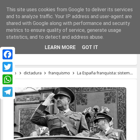
This site uses cookies from Google to deliver its services
and to analyze traffic. Your IP address and user-agent are
shared with Google along with performance and security
metrics to ensure quality of service, generate usage
statistics, and to detect and address abuse.
LA ESPAÑA FRANQUISTA: SISTEMA
LEARN MORE
GOT IT
AUTORITARIO
Facebook
Inicio
dictadura
franquismo
La España franquista: sistema autoritario
Twitter
WhatsApp
Telegram