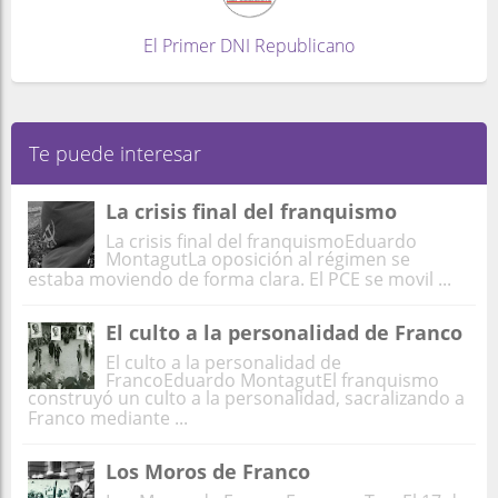
El Primer DNI Republicano
Te puede interesar
La crisis final del franquismo
La crisis final del franquismoEduardo
MontagutLa oposición al régimen se
estaba moviendo de forma clara. El PCE se movil ...
El culto a la personalidad de Franco
El culto a la personalidad de
FrancoEduardo MontagutEl franquismo
construyó un culto a la personalidad, sacralizando a
Franco mediante ...
Los Moros de Franco