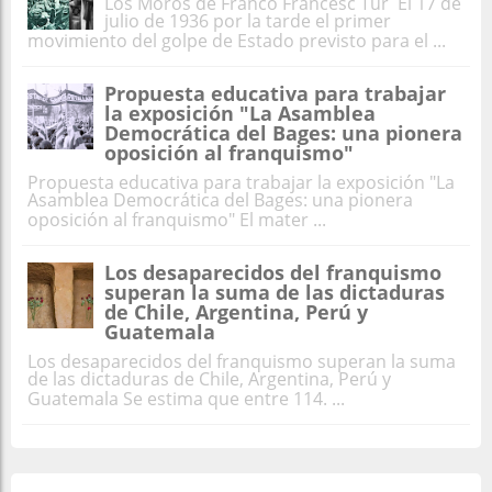
Los Moros de Franco Francesc Tur El 17 de
julio de 1936 por la tarde el primer
movimiento del golpe de Estado previsto para el ...
Propuesta educativa para trabajar
la exposición "La Asamblea
Democrática del Bages: una pionera
oposición al franquismo"
Propuesta educativa para trabajar la exposición "La
Asamblea Democrática del Bages: una pionera
oposición al franquismo" El mater ...
Los desaparecidos del franquismo
superan la suma de las dictaduras
de Chile, Argentina, Perú y
Guatemala
Los desaparecidos del franquismo superan la suma
de las dictaduras de Chile, Argentina, Perú y
Guatemala Se estima que entre 114. ...