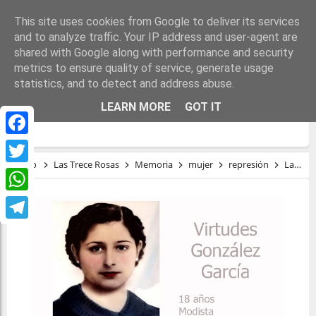
This site uses cookies from Google to deliver its services
and to analyze traffic. Your IP address and user-agent are
shared with Google along with performance and security
metrics to ensure quality of service, generate usage
statistics, and to detect and address abuse.
LAS TRECE ROSAS. ROSA NÚMERO 2:
LEARN MORE
GOT IT
VIRTUDES GONZÁLEZ GARCÍA
Facebook
Inicio
Las Trece Rosas
Memoria
mujer
represión
Las Trece Rosas. Rosa número 2: Virtudes González García
Twitter
WhatsApp
Telegram