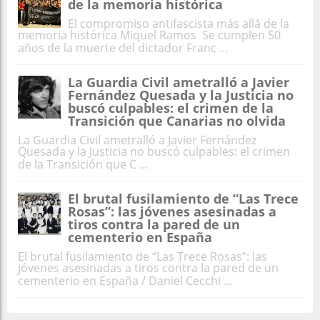
de la memoria histórica
El compromiso antifascista más allá de la
memoria histórica Miquel Ramos Se cumplen 50
años de la muerte del dictador Franc ...
La Guardia Civil ametralló a Javier
Fernández Quesada y la Justicia no
buscó culpables: el crimen de la
Transición que Canarias no olvida
La Guardia Civil ametralló a Javier Fernández
Quesada y la Justicia no buscó culpables: el crimen
de la Transición que C ...
El brutal fusilamiento de “Las Trece
Rosas”: las jóvenes asesinadas a
tiros contra la pared de un
cementerio en España
El brutal fusilamiento de “Las Trece Rosas”: las
jóvenes asesinadas a tiros contra la pared de un
cementerio en España / Daniel Cecchi ...