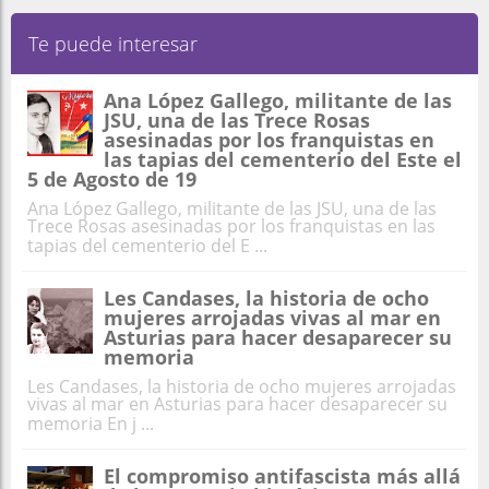
Te puede interesar
Ana López Gallego, militante de las
JSU, una de las Trece Rosas
asesinadas por los franquistas en
las tapias del cementerio del Este el
5 de Agosto de 19
Ana López Gallego, militante de las JSU, una de las
Trece Rosas asesinadas por los franquistas en las
tapias del cementerio del E ...
Les Candases, la historia de ocho
mujeres arrojadas vivas al mar en
Asturias para hacer desaparecer su
memoria
Les Candases, la historia de ocho mujeres arrojadas
vivas al mar en Asturias para hacer desaparecer su
memoria En j ...
El compromiso antifascista más allá