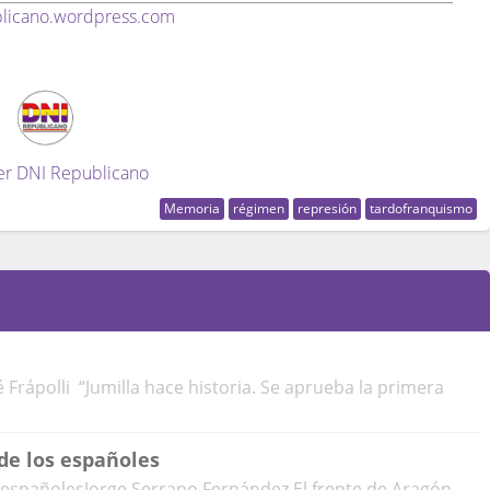
licano.wordpress.com
er DNI Republicano
Memoria
régimen
represión
tardofranquismo
é Frápolli “Jumilla hace historia. Se aprueba la primera
de los españoles
 españolesJorge Serrano Fernández El frente de Aragón