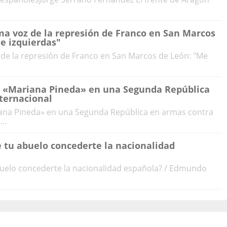
ima voz de la represión de Franco en San Marcos
de izquierdas"
z de la represión de Franco en San Marcos de León: "Me
a «Mariana Pineda» en una Segunda República
ternacional
iana Pineda» en una Segunda República en armas contra
..
de tu abuelo concederte la nacionalidad
abuelo concederte la nacionalidad española? / Edmundo