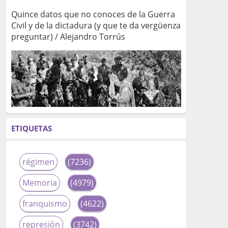
Quince datos que no conoces de la Guerra
Civil y de la dictadura (y que te da vergüenza
preguntar) / Alejandro Torrús
ETIQUETAS
régimen
(7236)
Memoria
(4979)
franquismo
(4622)
represión
(3742)