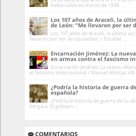
había caído en marzo de 1938. ...
Los 107 años de Araceli, la últ
de León: "Me llevaron por ser 
Los 107 años de Araceli, la última vo
llevaron por ser de izquierdas" / Elisabet ...
Encarnación Jiménez: La nuev
en armas contra el fascismo in
Encarnación Jiménez: La nueva «Mar
el fascismo internacional / Manuel Almisas Alb .
¿Podría la historia de guerra 
española?
¿Podría la historia de guerra de tu 
Vergara El gobiern ...
COMENTARIOS