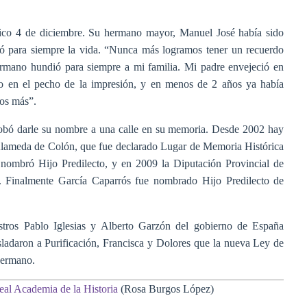
ágico 4 de diciembre. Su hermano mayor, Manuel José había sido
bió para siempre la vida. “Nunca más logramos tener un recuerdo
ermano hundió para siempre a mi familia. Mi padre envejeció en
to en el pecho de la impresión, y en menos de 2 años ya había
ños más”.
obó darle su nombre a una calle en su memoria. Desde 2002 hay
a Alameda de Colón, que fue declarado Lugar de Memoria Histórica
ombró Hijo Predilecto, y en 2009 la Diputación Provincial de
. Finalmente García Caparrós fue nombrado Hijo Predilecto de
stros Pablo Iglesias y Alberto Garzón del gobierno de España
sladaron a Purificación, Francisca y Dolores que la nueva Ley de
hermano.
eal Academia de la Historia
(Rosa Burgos López)