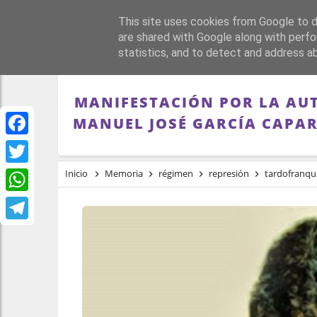
This site uses cookies from Google to de
PORTADA
REPÚBLI
are shared with Google along with perfo
statistics, and to detect and address a
MANIFESTACIÓN POR LA AUT
MANUEL JOSÉ GARCÍA CAPAR
Facebook
Twitter
Inicio
Memoria
régimen
represión
tardofranq
WhatsApp
Telegram