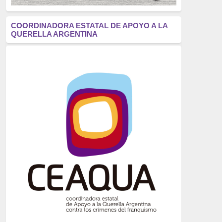
antifascismo
(1006)
COORDINADORA ESTATAL DE APOYO A LA
QUERELLA ARGENTINA
Eventos
(914)
Historia
(752)
Crímenes del franquismo
(721)
dictadura
(699)
Feminismo
(607)
neofranquismo
(567)
Justicia Universal
(527)
Derechos Humanos
(522)
Nacionalcatolicismo
(514)
Exilio
(506)