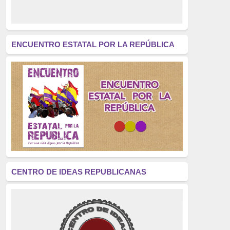
derecho a decidir
(376)
revolución
(312)
América Latina
(305)
ENCUENTRO ESTATAL POR LA REPÚBLICA
Exhumación
(304)
Golpe de Estado
(304)
Brigadas Internacionales
(303)
pensamiento
(294)
Revisionismo
(289)
La Transición
(275)
CENTRO DE IDEAS REPUBLICANAS
presos políticos
(273)
educación pública
(270)