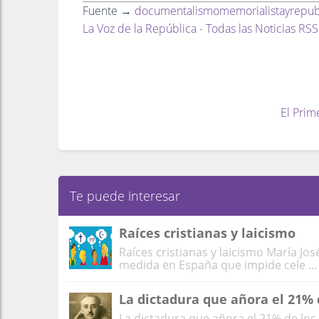
Fuente →
documentalismomemorialistayrepub
La Voz de la República - Todas las Noticias RSS
El Prim
Te puede interesar
Raíces cristianas y laicismo
Raíces cristianas y laicismo María Jos
medida en España que impide cele ...
La dictadura que añora el 21% 
La dictadura que añora el 21% de los