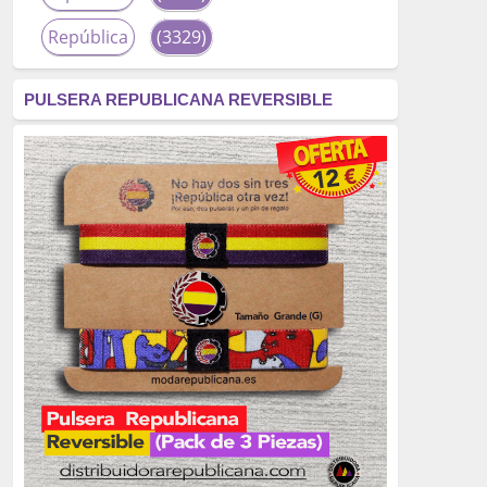
República
(3329)
corrupción
(3266)
PULSERA REPUBLICANA REVERSIBLE
fascismo
(2677)
tardofranquismo
(2320)
Actualidad
(2319)
monarquía
(2253)
borbones
(2176)
Cultura
(2163)
Guerra
(1674)
genocidio
(1234)
mujer
(1070)