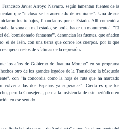
, Francisco Javier Arroyo Navarro, según lamentan fuentes de la
amentan que "incluso se ha ausentado de reuniones". Una de sus
niciaron los trabajos, financiados por el Estado. Allí comentó a
 estaba la zona en mal estado, se podía hacer un monumento". "El
el del 'comisionado fantasma'", denuncian las fuentes, que añaden
o, el de Jaén, con una tierra que corroe los cuerpos, por lo que
recuperar restos de víctimas de la represión.
rante los años de Gobierno de Juanma Moreno" en su programa
os hechos otro de los grandes legados de la Transición: la búsqueda
rente", con "la concordia como la hoja de ruta que ha marcado
ren volver a las dos Españas ya superadas". Cierto es que los
o, pero la Consejería, pese a la insistencia de este periódico en
ación en ese sentido.
en salir de la hoja de ruta de Andalucía" y que "es el momento del