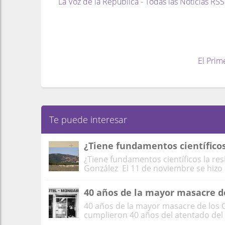
La Voz de la República - Todas las Noticias RSS
El Prim
Te puede interesar
¿Tiene fundamentos científicos 
¿Tiene fundamentos científicos la resi
González El 11 de noviembre se hizo p
40 años de la mayor masacre d
40 años de la mayor masacre de los 
cumplieron 40 años del atentado del H