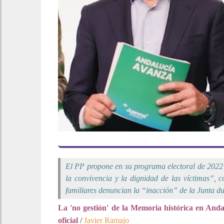
El PP propone en su programa electoral de 2022
la convivencia y la dignidad de las víctimas”, 
familiares denuncian la “inacción” de la Junta du
La 'no gestión' de la Memoria histórica en Anda
oficial
/
Javier Ramajo