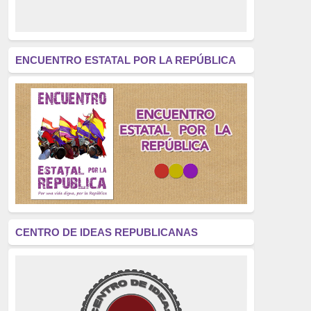
derecho a decidir
(376)
revolución
(312)
América Latina
(305)
ENCUENTRO ESTATAL POR LA REPÚBLICA
Exhumación
(304)
Golpe de Estado
(304)
Brigadas Internacionales
(303)
pensamiento
(294)
Revisionismo
(289)
La Transición
(275)
CENTRO DE IDEAS REPUBLICANAS
presos políticos
(273)
educación pública
(270)