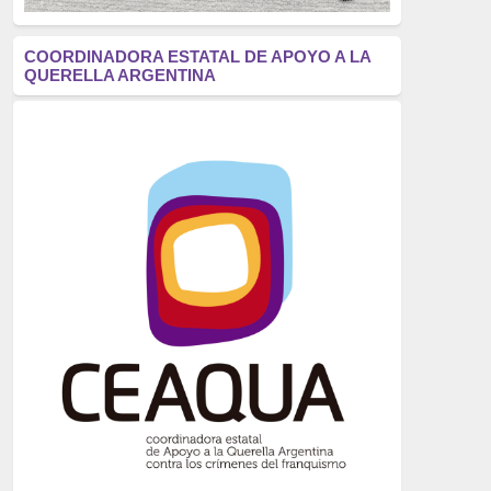
antifascismo
(1006)
COORDINADORA ESTATAL DE APOYO A LA
QUERELLA ARGENTINA
Eventos
(914)
Historia
(752)
Crímenes del franquismo
(721)
dictadura
(699)
Feminismo
(607)
neofranquismo
(567)
Justicia Universal
(527)
Derechos Humanos
(522)
Nacionalcatolicismo
(514)
Exilio
(506)