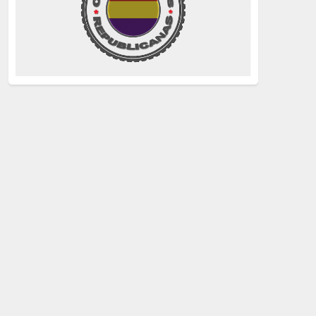
La Izquierda
(260)
justicia
(258)
Holocausto
(239)
Maquis
(237)
capitalismo
(228)
crisis sanitaria
(228)
Catalunya Proces
(227)
Lucha de clases
(211)
comunismo
(208)
bebés robados
(199)
Imperialismo
(189)