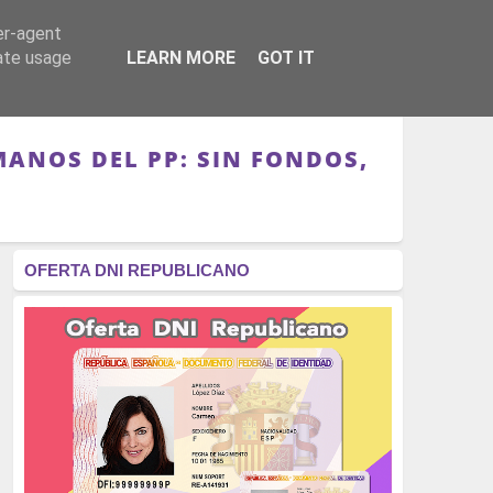
er-agent
RÉGIMEN - MONARQUÍA
CULTURA - LIBROS
rate usage
LEARN MORE
GOT IT
MANOS DEL PP: SIN FONDOS,
L
OFERTA DNI REPUBLICANO