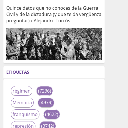
Quince datos que no conoces de la Guerra
Civil y de la dictadura (y que te da vergüenza
preguntar) / Alejandro Torrús
ETIQUETAS
régimen
(7236)
Memoria
(4979)
franquismo
(4622)
represión
(3742)