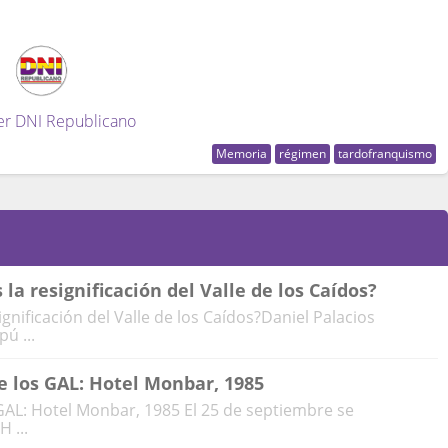
er DNI Republicano
Memoria
régimen
tardofranquismo
la resignificación del Valle de los Caídos?
gnificación del Valle de los Caídos?Daniel Palacios
ú ...
e los GAL: Hotel Monbar, 1985
GAL: Hotel Monbar, 1985 El 25 de septiembre se
 ...