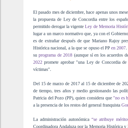
El pasado mes de diciembre, hace apenas unos mes
la propuesta de Ley de Concordia entre los españo
permitido derogar la vigente
Ley de Memoria Históri
lugar a un marco normativo que, ya con el Gobierno 
es de extrañar después de que Mariano Rajoy pr
Histórica nacional, a la que se opuso el PP
en 2007
.
su
programa de 2018
(aunque sí en los acuerdos de
2022
promete aprobar "una Ley de Concordia de A
víctimas".
Del 15 de marzo de 2017 al 15 de diciembre de 2021
de tiempo, tres años y medio gestionando las polí
Patricia del Pozo (PP), quien considera que
"no es b
a la presencia de los restos del general franquista
Gon
La administración autonómica
“se atribuye mérit
Coordinadora Andaluza por la Memoria Histórica y De