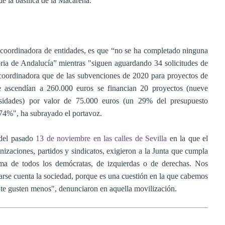
e la basílica de la Macarena.
 coordinadora de entidades, es que “no se ha completado ninguna
ria de Andalucía” mientras "siguen aguardando 34 solicitudes de
 coordinadora que de las subvenciones de 2020 para proyectos de
e ascendían a 260.000 euros se financian 20 proyectos (nueve
ersidades) por valor de 75.000 euros (un 29% del presupuesto
0,74%", ha subrayado el portavoz.
 del pasado
13 de noviembre en las calles de Sevilla
en la que el
izaciones, partidos y sindicatos, exigieron a la Junta que cumpla
a de todos los demócratas, de izquierdas o de derechas. Nos
darse cuenta la sociedad, porque es una cuestión en la que cabemos
o te gusten menos", denunciaron en aquella movilización.