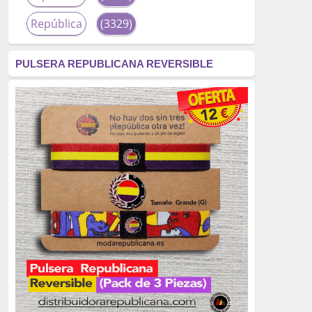
República
(3329)
corrupción
(3266)
PULSERA REPUBLICANA REVERSIBLE
fascismo
(2677)
tardofranquismo
(2320)
Actualidad
(2319)
monarquía
(2253)
borbones
(2176)
Cultura
(2163)
Guerra
(1674)
genocidio
(1234)
mujer
(1070)