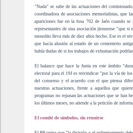
"Nada" se sabe de las actuaciones del comisionado
coordinadora de asociaciones memorialistas, que l
apariciones fue en la fosa 702 de Jaén cuando se i
representantes de una asociación jiennense "que si
monolito lleva más de diez años hecho. Ese es el niv
que hacía alusión al estado de un cementerio antigu
había dudas de si los trabajos de exhumación podrían 
El balance que hace la Junta en este ámbito "du
electoral para el 19J es reivindicar "por la vía de l
del consenso y el acuerdo con el que piensa dife
nuestras actuaciones, frente a aquellos que quie
programas no repasan las actuaciones que se han hech
los últimos meses, no atiende a la petición de inform
El comité de símbolos, sin reunirse
El PP opina que "la división y el enfrentamiento deb