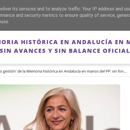
liver its services and to analyze traffic. Your IP address and us
CA
FRANQUISMO
GUERRA DE ESPAÑA
MEMORIA
rmance and security metrics to ensure quality of service, gene
buse.
MORIA HISTÓRICA EN ANDALUCÍA EN 
SIN AVANCES Y SIN BALANCE OFICIA
gestión' de la Memoria histórica en Andalucía en manos del PP: sin fondos, sin avances y sin balance oficial