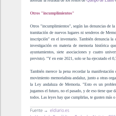
abordar la retirada de los restos de
Queipo de Llano
d
Otros "incumplimientos"
Otros "incumplimientos", según las denuncias de la
tramitación de nuevos lugares ni senderos de Memo
inscripción" en el inventario. También denuncia la
investigación en materia de memoria histórica qu
ayuntamientos, siete asociaciones y cuatro univ
previsto). "Y en este 2021, solo se ha ejecutado el 
También merece la pena recordar la manifestación
movimiento memorialista andaluz, junto a otras organ
la Ley andaluza de Memoria. "Esto es un problem
jugamos el futuro, no el pasado, y de eso tiene que 
todos. Las leyes hay que cumplirlas, te gusten más 
Fuente →
eldiario.es