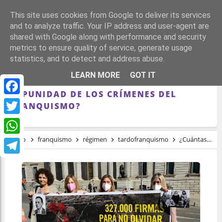
This site uses cookies from Google to deliver its services
and to analyze traffic. Your IP address and user-agent are
shared with Google along with performance and security
metrics to ensure quality of service, generate usage
statistics, and to detect and address abuse.
¿CUÁNTAS LEGISLATURAS SERÁN
LEARN MORE
GOT IT
NECESARIAS PARA ACABAR CON LA
IMPUNIDAD DE LOS CRÍMENES DEL
Facebook
FRANQUISMO?
Twitter
Inicio
franquismo
régimen
tardofranquismo
¿Cuántas legislaturas serán necesarias para acabar con la impunidad de los crímenes del franquismo?
WhatsApp
Telegram