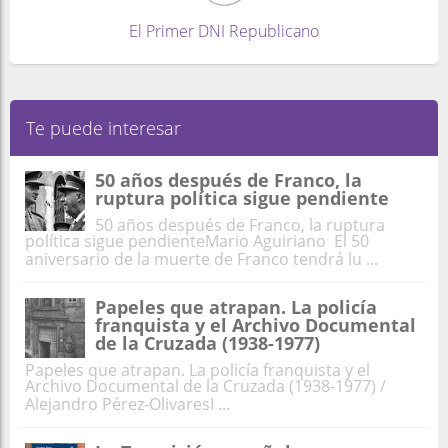
El Primer DNI Republicano
Te puede interesar
50 años después de Franco, la
ruptura política sigue pendiente
50 años después de Franco, la ruptura
política sigue pendienteMario Aguiriano El 50
aniversario de la muerte de Franco tendrá lu ...
Papeles que atrapan. La policía
franquista y el Archivo Documental
de la Cruzada (1938-1977)
Papeles que atrapan. La policía franquista y el
Archivo Documental de la Cruzada (1938-1977) /
Alejandro Pérez-OlivaresI ...