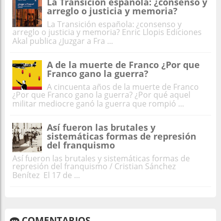
La Transición española: ¿consenso y
arreglo o justicia y memoria?
La Transición española: ¿consenso y
arreglo o justicia y memoria? Enric Llopis Ediciones
Akal publica ¿Juzgar a Fra ...
A de la muerte de Franco ¿Por que
Franco gano la guerra?
A cincuenta años de la muerte de Franco
¿Por que Franco gano la guerra? ¿Por qué aquel
militar mediocre ganó la guerra que rompió ...
Así fueron las brutales y
sistemáticas formas de represión
del franquismo
Así fueron las brutales y sistemáticas formas de
represión del franquismo / Cristian Sánchez
Benítez El 17 de ...
COMENTARIOS