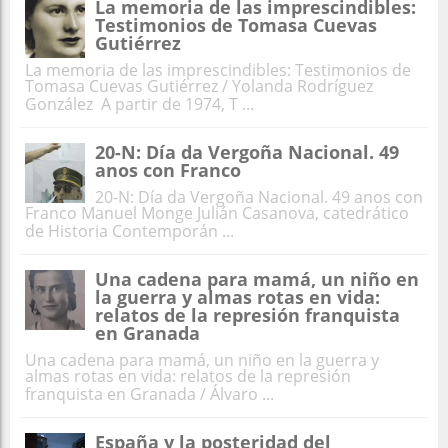
La memoria de las imprescindibles:
Testimonios de Tomasa Cuevas
Gutiérrez
La memoria de las imprescindibles: Testimonios de
Tomasa Cuevas Gutiérrez / Yolanda Rodríguez
González A partir de 1974, T ...
20-N: Día da Vergoña Nacional. 49
anos con Franco
20-N: Día da Vergoña Nacional. 49 anos con
Franco Manuel Monge Julián Casanova, catedrático
de Historia Contemporán ...
Una cadena para mamá, un niño en
la guerra y almas rotas en vida:
relatos de la represión franquista
en Granada
Una cadena para mamá, un niño en la guerra y
almas rotas en vida: relatos de la represión
franquista en Granada / Álvaro ...
España y la posteridad del