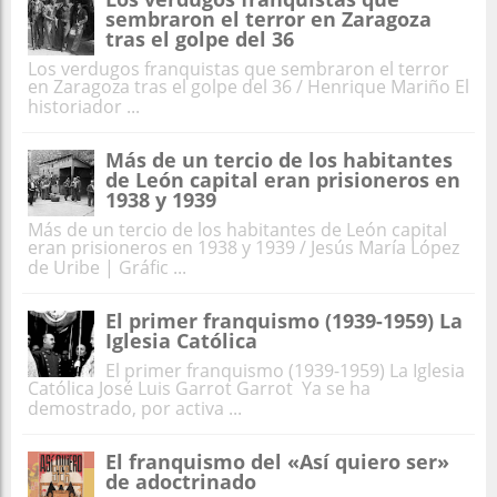
sembraron el terror en Zaragoza
tras el golpe del 36
Los verdugos franquistas que sembraron el terror
en Zaragoza tras el golpe del 36 / Henrique Mariño El
historiador ...
Más de un tercio de los habitantes
de León capital eran prisioneros en
1938 y 1939
Más de un tercio de los habitantes de León capital
eran prisioneros en 1938 y 1939 / Jesús María López
de Uribe | Gráfic ...
El primer franquismo (1939-1959) La
Iglesia Católica
El primer franquismo (1939-1959) La Iglesia
Católica José Luis Garrot Garrot Ya se ha
demostrado, por activa ...
El franquismo del «Así quiero ser»
de adoctrinado