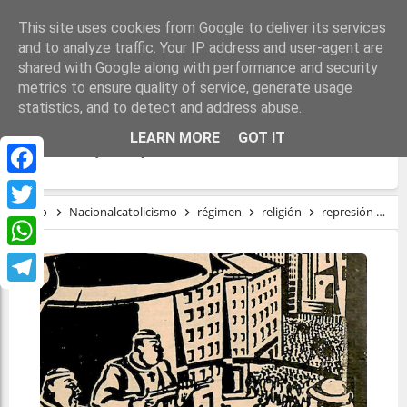
This site uses cookies from Google to deliver its services
and to analyze traffic. Your IP address and user-agent are
shared with Google along with performance and security
metrics to ensure quality of service, generate usage
statistics, and to detect and address abuse.
LA IGLESIA Y SU PAPEL POLÍTICO EN
LEARN MORE
GOT IT
ESPAÑA (1937)
Facebook
Inicio
Nacionalcatolicismo
régimen
religión
represión
La
Twitter
WhatsApp
Telegram